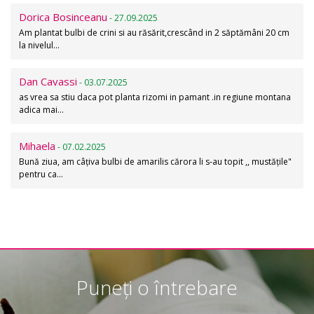
Dorica Bosinceanu
- 27.09.2025
Am plantat bulbi de crini si au răsărit,crescând in 2 săptămâni 20 cm
la nivelul…
Dan Cavassi
- 03.07.2025
as vrea sa stiu daca pot planta rizomi in pamant .in regiune montana
adica mai…
Mihaela
- 07.02.2025
Bună ziua, am câțiva bulbi de amarilis cărora li s-au topit ,, mustățile"
pentru ca…
Puneți o întrebare