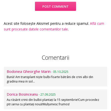
Acest site folosește Akismet pentru a reduce spamul.
Află cum
sunt procesate datele comentariilor tale
.
Comentarii
Bodonea Gheorghe Marin
- 05.10.2025
Bună! Am transplant niște bulbi foarte bătrâni de crini albi din
gradina mea in sol…
Dorica Bosinceanu
- 27.09.2025
Au răsărit crinii din bulbii plantați la 15 septembrie!Cum procedez
ptr.iarna cu plantați nouă!Mulțumesc frumos!