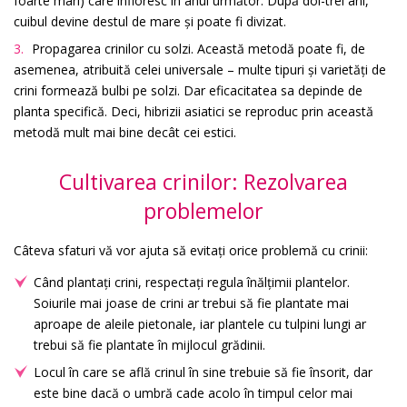
foarte mari) care înfloresc în anul următor. După doi-trei ani,
cuibul devine destul de mare și poate fi divizat.
Propagarea crinilor cu solzi. Această metodă poate fi, de
asemenea, atribuită celei universale – multe tipuri și varietăți de
crini formează bulbi pe solzi. Dar eficacitatea sa depinde de
planta specifică. Deci, hibrizii asiatici se reproduc prin această
metodă mult mai bine decât cei estici.
Cultivarea crinilor: Rezolvarea
problemelor
Câteva sfaturi vă vor ajuta să evitați orice problemă cu crinii:
Când plantați crini, respectați regula înălțimii plantelor.
Soiurile mai joase de crini ar trebui să fie plantate mai
aproape de aleile pietonale, iar plantele cu tulpini lungi ar
trebui să fie plantate în mijlocul grădinii.
Locul în care se află crinul în sine trebuie să fie însorit, dar
este bine dacă o umbră cade acolo în timpul celor mai