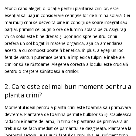
Atunci când alegeți o locație pentru plantarea crinilor, este
esențial să luați în considerare cerințele lor de lumină solară. Cei
mai mulți crini se dezvoltă bine în condiții de soare integral sau
parțial, primind cel puțin 6 ore de lumină solară pe zi. Asigurați-
vă că solul este bine drenat și ușor acid spre neutru. Crinii
preferă un sol bogat în materie organică, așa că amendarea
acestuia cu compost poate fi benefică. În plus, alegeți un loc
ferit de vânturi puternice pentru a împiedica tulpinile înalte ale
crinilor să se răstoarne. Alegerea corectă a locului este crucială
pentru o creștere sănătoasă a crinilor.
2. Care este cel mai bun moment pentru a
planta crini?
Momentul ideal pentru a planta crini este toamna sau primăvara
devreme. Plantarea de toamnă permite bulbilor să își stabilească
rădăcinile înainte de iarnă, în timp ce plantarea de primăvară ar
trebui să se facă imediat ce pământul se dezgheață. Plantarea la
începutul sezonului asigură faptul că crinii dvs. au suficient timp