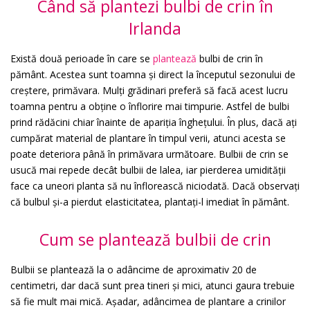
Când să plantezi bulbi de crin în
Irlanda
Există două perioade în care se
plantează
bulbi de crin în
pământ. Acestea sunt toamna și direct la începutul sezonului de
creștere, primăvara. Mulți grădinari preferă să facă acest lucru
toamna pentru a obține o înflorire mai timpurie. Astfel de bulbi
prind rădăcini chiar înainte de apariția înghețului. În plus, dacă ați
cumpărat material de plantare în timpul verii, atunci acesta se
poate deteriora până în primăvara următoare. Bulbii de crin se
usucă mai repede decât bulbii de lalea, iar pierderea umidității
face ca uneori planta să nu înflorească niciodată. Dacă observați
că bulbul și-a pierdut elasticitatea, plantați-l imediat în pământ.
Cum se plantează bulbii de crin
Bulbii se plantează la o adâncime de aproximativ 20 de
centimetri, dar dacă sunt prea tineri și mici, atunci gaura trebuie
să fie mult mai mică. Așadar, adâncimea de plantare a crinilor