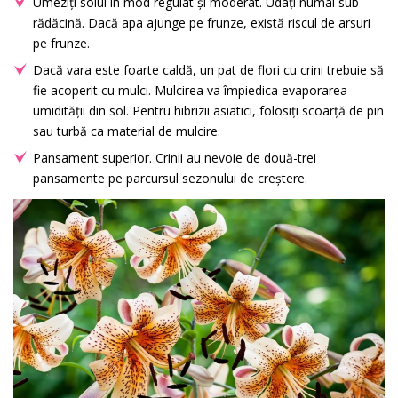
Umeziți solul în mod regulat și moderat. Udați numai sub
rădăcină. Dacă apa ajunge pe frunze, există riscul de arsuri
pe frunze.
Dacă vara este foarte caldă, un pat de flori cu crini trebuie să
fie acoperit cu mulci. Mulcirea va împiedica evaporarea
umidității din sol. Pentru hibrizii asiatici, folosiți scoarță de pin
sau turbă ca material de mulcire.
Pansament superior. Crinii au nevoie de două-trei
pansamente pe parcursul sezonului de creștere.