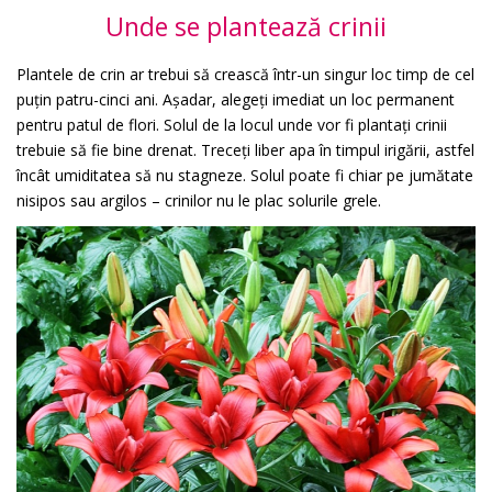
Unde se plantează crinii
Plantele de crin ar trebui să crească într-un singur loc timp de cel
puțin patru-cinci ani. Așadar, alegeți imediat un loc permanent
pentru patul de flori. Solul de la locul unde vor fi plantați crinii
trebuie să fie bine drenat. Treceți liber apa în timpul irigării, astfel
încât umiditatea să nu stagneze. Solul poate fi chiar pe jumătate
nisipos sau argilos – crinilor nu le plac solurile grele.