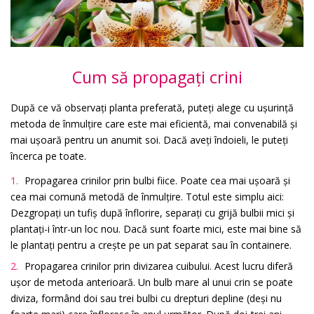
Cum să propagați crini
După ce vă observați planta preferată, puteți alege cu ușurință
metoda de înmulțire care este mai eficientă, mai convenabilă și
mai ușoară pentru un anumit soi. Dacă aveți îndoieli, le puteți
încerca pe toate.
Propagarea crinilor prin bulbi fiice. Poate cea mai ușoară și
cea mai comună metodă de înmulțire. Totul este simplu aici:
Dezgropați un tufiș după înflorire, separați cu grijă bulbii mici și
plantați-i într-un loc nou. Dacă sunt foarte mici, este mai bine să
le plantați pentru a crește pe un pat separat sau în containere.
Propagarea crinilor prin divizarea cuibului. Acest lucru diferă
ușor de metoda anterioară. Un bulb mare al unui crin se poate
diviza, formând doi sau trei bulbi cu drepturi depline (deși nu