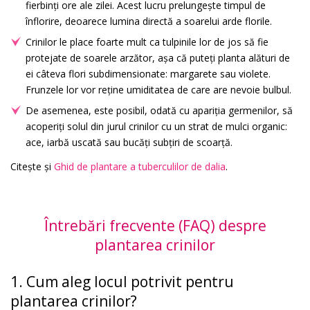
fierbinți ore ale zilei. Acest lucru prelungește timpul de
înflorire, deoarece lumina directă a soarelui arde florile.
Crinilor le place foarte mult ca tulpinile lor de jos să fie
protejate de soarele arzător, așa că puteți planta alături de
ei câteva flori subdimensionate: margarete sau violete.
Frunzele lor vor reține umiditatea de care are nevoie bulbul.
De asemenea, este posibil, odată cu apariția germenilor, să
acoperiți solul din jurul crinilor cu un strat de mulci organic:
ace, iarbă uscată sau bucăți subțiri de scoarță.
Citește și
Ghid de plantare a tuberculilor de dalia
.
Întrebări frecvente (FAQ) despre
plantarea crinilor
1. Cum aleg locul potrivit pentru
plantarea crinilor?