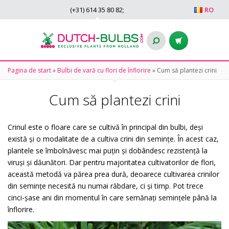
(+31)
614 35 80 82
;
RO
Pagina de start
»
Bulbi de vară cu flori de înflorire
»
Cum să plantezi crini
Cum să plantezi crini
Crinul este o floare care se cultivă în principal din bulbi, deși
există și o modalitate de a cultiva crini din semințe. În acest caz,
plantele se îmbolnăvesc mai puțin și dobândesc rezistență la
viruși și dăunători. Dar pentru majoritatea cultivatorilor de flori,
această metodă va părea prea dură, deoarece cultivarea crinilor
din semințe necesită nu numai răbdare, ci și timp. Pot trece
cinci-șase ani din momentul în care semănați semințele până la
înflorire.