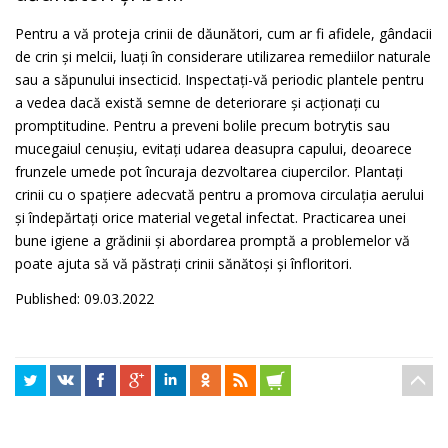
Pentru a vă proteja crinii de dăunători, cum ar fi afidele, gândacii
de crin și melcii, luați în considerare utilizarea remediilor naturale
sau a săpunului insecticid. Inspectați-vă periodic plantele pentru
a vedea dacă există semne de deteriorare și acționați cu
promptitudine. Pentru a preveni bolile precum botrytis sau
mucegaiul cenușiu, evitați udarea deasupra capului, deoarece
frunzele umede pot încuraja dezvoltarea ciupercilor. Plantați
crinii cu o spațiere adecvată pentru a promova circulația aerului
și îndepărtați orice material vegetal infectat. Practicarea unei
bune igiene a grădinii și abordarea promptă a problemelor vă
poate ajuta să vă păstrați crinii sănătoși și înfloritori.
Published: 09.03.2022