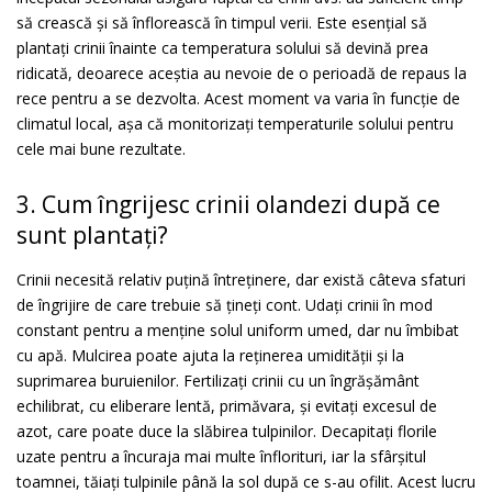
să crească și să înflorească în timpul verii. Este esențial să
plantați crinii înainte ca temperatura solului să devină prea
ridicată, deoarece aceștia au nevoie de o perioadă de repaus la
rece pentru a se dezvolta. Acest moment va varia în funcție de
climatul local, așa că monitorizați temperaturile solului pentru
cele mai bune rezultate.
3. Cum îngrijesc crinii olandezi după ce
sunt plantați?
Crinii necesită relativ puțină întreținere, dar există câteva sfaturi
de îngrijire de care trebuie să țineți cont. Udați crinii în mod
constant pentru a menține solul uniform umed, dar nu îmbibat
cu apă. Mulcirea poate ajuta la reținerea umidității și la
suprimarea buruienilor. Fertilizați crinii cu un îngrășământ
echilibrat, cu eliberare lentă, primăvara, și evitați excesul de
azot, care poate duce la slăbirea tulpinilor. Decapitați florile
uzate pentru a încuraja mai multe înflorituri, iar la sfârșitul
toamnei, tăiați tulpinile până la sol după ce s-au ofilit. Acest lucru