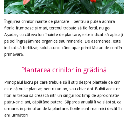
Îngrijirea crinilor înainte de plantare – pentru a putea admira
florile frumoase și mari, terenul trebuie să fie fertil, nu gol.
Așadar, cu câteva luni înainte de plantare, este indicat să aplicați
pe sol îngrășăminte organice sau minerale. De asemenea, este
indicat să fertilizați solul atunci când apar primii lăstari de crini în
primăvară.
Plantarea crinilor în grădină
Principalul lucru pe care trebuie să îl știți despre plantele de crin
este că nu le plantați pentru un an, sau chiar doi. Bulbii acestor
flori ar trebui să crească într-un singur loc timp de aproximativ
patru-cinci ani, căpătând putere. Săparea anuală îi va slăbi și, ca
urmare, în primul an de la plantare, florile sunt mai mici decât în
anii următori.