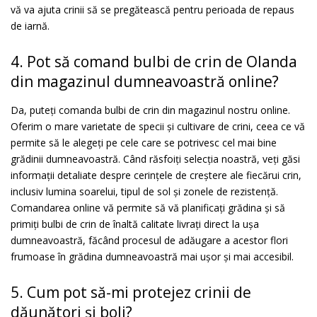
vă va ajuta crinii să se pregătească pentru perioada de repaus
de iarnă.
4. Pot să comand bulbi de crin de Olanda
din magazinul dumneavoastră online?
Da, puteți comanda bulbi de crin din magazinul nostru online.
Oferim o mare varietate de specii și cultivare de crini, ceea ce vă
permite să le alegeți pe cele care se potrivesc cel mai bine
grădinii dumneavoastră. Când răsfoiți selecția noastră, veți găsi
informații detaliate despre cerințele de creștere ale fiecărui crin,
inclusiv lumina soarelui, tipul de sol și zonele de rezistență.
Comandarea online vă permite să vă planificați grădina și să
primiți bulbi de crin de înaltă calitate livrați direct la ușa
dumneavoastră, făcând procesul de adăugare a acestor flori
frumoase în grădina dumneavoastră mai ușor și mai accesibil.
5. Cum pot să-mi protejez crinii de
dăunători și boli?