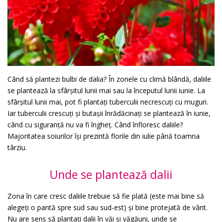
Când să plantezi bulbi de dalia? În zonele cu climă blândă, daliile
se plantează la sfârșitul lunii mai sau la începutul lunii iunie. La
sfârșitul lunii mai, pot fi plantați tuberculii necrescuți cu muguri.
Iar tuberculii crescuți și butașii înrădăcinați se plantează în iunie,
când cu siguranță nu va fi îngheț. Când înfloresc daliile?
Majoritatea soiurilor își prezintă florile din iulie până toamna
târziu.
Unde se plantează dalii
Zona în care cresc daliile trebuie să fie plată (este mai bine să
alegeți o pantă spre sud sau sud-est) și bine protejată de vânt.
Nu are sens să plantați dalii în văi și văgăuni, unde se