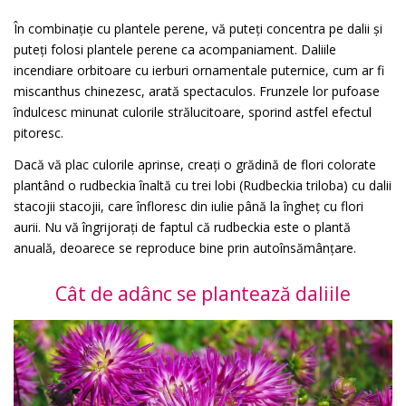
În combinație cu plantele perene, vă puteți concentra pe dalii și
puteți folosi plantele perene ca acompaniament. Daliile
incendiare orbitoare cu ierburi ornamentale puternice, cum ar fi
miscanthus chinezesc, arată spectaculos. Frunzele lor pufoase
îndulcesc minunat culorile strălucitoare, sporind astfel efectul
pitoresc.
Dacă vă plac culorile aprinse, creați o grădină de flori colorate
plantând o rudbeckia înaltă cu trei lobi (Rudbeckia triloba) cu dalii
stacojii stacojii, care înfloresc din iulie până la îngheț cu flori
aurii. Nu vă îngrijorați de faptul că rudbeckia este o plantă
anuală, deoarece se reproduce bine prin autoînsămânțare.
Cât de adânc se plantează daliile