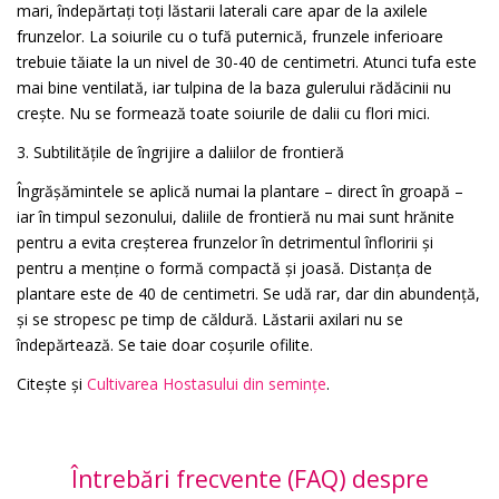
mari, îndepărtați toți lăstarii laterali care apar de la axilele
frunzelor. La soiurile cu o tufă puternică, frunzele inferioare
trebuie tăiate la un nivel de 30-40 de centimetri. Atunci tufa este
mai bine ventilată, iar tulpina de la baza gulerului rădăcinii nu
crește. Nu se formează toate soiurile de dalii cu flori mici.
3. Subtilitățile de îngrijire a daliilor de frontieră
Îngrășămintele se aplică numai la plantare – direct în groapă –
iar în timpul sezonului, daliile de frontieră nu mai sunt hrănite
pentru a evita creșterea frunzelor în detrimentul înfloririi și
pentru a menține o formă compactă și joasă. Distanța de
plantare este de 40 de centimetri. Se udă rar, dar din abundență,
și se stropesc pe timp de căldură. Lăstarii axilari nu se
îndepărtează. Se taie doar coșurile ofilite.
Citește și
Cultivarea Hostasului din semințe
.
Întrebări frecvente (FAQ) despre