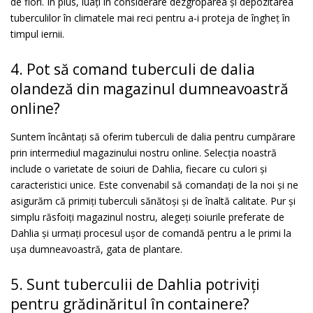
de flori. În plus, luați în considerare dezgroparea și depozitarea
tuberculilor în climatele mai reci pentru a-i proteja de îngheț în
timpul iernii.
4. Pot să comand tuberculi de dalia
olandeză din magazinul dumneavoastră
online?
Suntem încântați să oferim tuberculi de dalia pentru cumpărare
prin intermediul magazinului nostru online. Selecția noastră
include o varietate de soiuri de Dahlia, fiecare cu culori și
caracteristici unice. Este convenabil să comandați de la noi și ne
asigurăm că primiți tuberculi sănătoși și de înaltă calitate. Pur și
simplu răsfoiți magazinul nostru, alegeți soiurile preferate de
Dahlia și urmați procesul ușor de comandă pentru a le primi la
ușa dumneavoastră, gata de plantare.
5. Sunt tuberculii de Dahlia potriviți
pentru grădinăritul în containere?