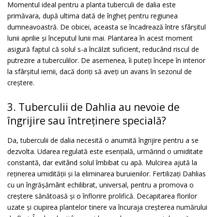
Momentul ideal pentru a planta tuberculi de dalia este
primăvara, după ultima dată de îngheț pentru regiunea
dumneavoastră. De obicei, aceasta se încadrează între sfârșitul
lunii aprilie și începutul lunii mai. Plantarea în acest moment
asigură faptul că solul s-a încălzit suficient, reducând riscul de
putrezire a tuberculilor. De asemenea, îi puteți începe în interior
la sfârșitul iernii, dacă doriți să aveți un avans în sezonul de
creștere.
3. Tuberculii de Dahlia au nevoie de
îngrijire sau întreținere specială?
Da, tuberculii de dalia necesită o anumită îngrijire pentru a se
dezvolta. Udarea regulată este esențială, urmărind o umiditate
constantă, dar evitând solul îmbibat cu apă. Mulcirea ajută la
reținerea umidității și la eliminarea buruienilor. Fertilizați Dahlias
cu un îngrășământ echilibrat, universal, pentru a promova o
creștere sănătoasă și o înflorire prolifică. Decapitarea florilor
uzate și ciupirea plantelor tinere va încuraja creșterea numărului