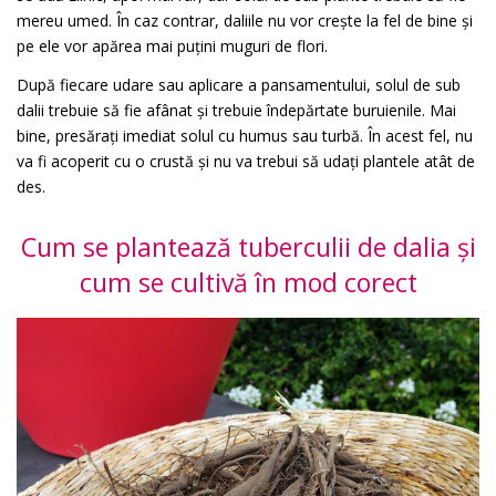
mereu umed. În caz contrar, daliile nu vor crește la fel de bine și
pe ele vor apărea mai puțini muguri de flori.
După fiecare udare sau aplicare a pansamentului, solul de sub
dalii trebuie să fie afânat și trebuie îndepărtate buruienile. Mai
bine, presărați imediat solul cu humus sau turbă. În acest fel, nu
va fi acoperit cu o crustă și nu va trebui să udați plantele atât de
des.
Cum se plantează tuberculii de dalia și
cum se cultivă în mod corect