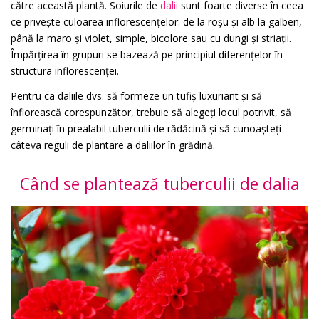
către această plantă. Soiurile de
dalii
sunt foarte diverse în ceea
ce privește culoarea inflorescențelor: de la roșu și alb la galben,
până la maro și violet, simple, bicolore sau cu dungi și striații.
Împărțirea în grupuri se bazează pe principiul diferențelor în
structura inflorescenței.
Pentru ca daliile dvs. să formeze un tufiș luxuriant și să
înflorească corespunzător, trebuie să alegeți locul potrivit, să
germinați în prealabil tuberculii de rădăcină și să cunoașteți
câteva reguli de plantare a daliilor în grădină.
Când se plantează tuberculii de dalia