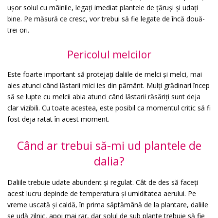
ușor solul cu mâinile, legați imediat plantele de țăruși și udați
bine. Pe măsură ce cresc, vor trebui să fie legate de încă două-
trei ori.
Pericolul melcilor
Este foarte important să protejați daliile de melci și melci, mai
ales atunci când lăstarii mici ies din pământ. Mulți grădinari încep
să se lupte cu melcii abia atunci când lăstarii răsăriți sunt deja
clar vizibili. Cu toate acestea, este posibil ca momentul critic să fi
fost deja ratat în acest moment.
Când ar trebui să-mi ud plantele de
dalia?
Daliile trebuie udate abundent și regulat. Cât de des să faceți
acest lucru depinde de temperatura și umiditatea aerului. Pe
vreme uscată și caldă, în prima săptămână de la plantare, daliile
se udă zilnic, apoi mai rar, dar solul de sub plante trebuie să fie