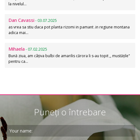
la nivelul…
Dan Cavassi
- 03.07.2025
as vrea sa stiu daca pot planta rizomi in pamant .in regiune montana
adica mai…
Mihaela
- 07.02.2025
Bună ziua, am câțiva bulbi de amarilis cărora li s-au topit ,, mustățile"
pentru ca…
Puneți o întrebare