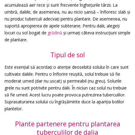
acumulează aer rece și sunt frecvente înghețurile târzii. La
umbră, daliile, de asemenea, nu au nicio șansă – înfloresc slab și
nu produc tuberculi adecvați pentru plantare. De asemenea, nu
suportă apropierea de apele subterane. Pentru dalii, alegeți
locuri cu sol bogat de
grădină
și urmați câteva instrucțiuni simple
de plantare.
Tipul de sol
Este esențial să acordați o atenție deosebită solului în care sunt
cultivate daliile. Pentru o înflorire reușită, solul trebuie să fie
moderat umed (dar nu uscat) și permeabil (nu greu). Solurile
grele nu sunt potrivite pentru dalii. În niciun caz solul nu trebuie
să fie umed. Acest lucru poate provoca putrezirea tuberculilor.
Suprasaturarea solului cu îngrășăminte duce la apariția bolilor
plantelor.
Plante partenere pentru plantarea
tuberculilor de dalia