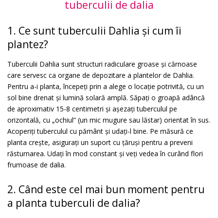
tuberculii de dalia
1. Ce sunt tuberculii Dahlia și cum îi
plantez?
Tuberculii Dahlia sunt structuri radiculare groase și cărnoase
care servesc ca organe de depozitare a plantelor de Dahlia.
Pentru a-i planta, începeți prin a alege o locație potrivită, cu un
sol bine drenat și lumină solară amplă. Săpați o groapă adâncă
de aproximativ 15-8 centimetri și așezați tuberculul pe
orizontală, cu „ochiul” (un mic mugure sau lăstar) orientat în sus.
Acoperiți tuberculul cu pământ și udați-l bine. Pe măsură ce
planta crește, asigurați un suport cu țăruși pentru a preveni
răsturnarea. Udați în mod constant și veți vedea în curând flori
frumoase de dalia.
2. Când este cel mai bun moment pentru
a planta tuberculi de dalia?