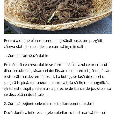
Pentru a obține plante frumoase și sănătoase, am pregătit
câteva sfaturi simple despre cum să îngrijiți daliile.
1. Cum se formează daliile
Pe măsură ce cresc, daliile se formează. În cazul celor crescute
dintr-un tubercul, lăsați cei doi lăstari mai puternici și îndepărtați
restul cât mai devreme posibil. La butași, se lasă de obicei o
singură tulpină, dar uneori, pentru ca tufa să fie mai magnifică,
vârful este ciupit peste a treia pereche de frunze de jos și planta
se dezvoltă în două tulpini.
2. Cum să obțineți cele mai mari inflorescențe de dalia
Dacă doriți ca inflorescențele soiurilor cu flori mari să fie mai