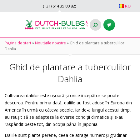
(+31)
614 35 80 82
;
RO
Pagina de start
»
Noutățile noastre
»
Ghid de plantare a tuberculilor
Dahlia
Ghid de plantare a tuberculilor
Dahlia
Cultivarea daliilor este ușoară și orice începător se poate
descurca. Pentru prima dată, daliile au fost aduse în Europa din
America în urmă cu câteva secole, iar de-a lungul acestui timp,
au reușit să se adapteze la diverse condiții climatice și s-au
răspândit peste tot, din Scoția până în Japonia.
Daliile sunt plante perene, ceea ce atrage numeroși grădinari