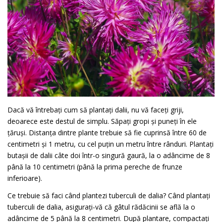
Dacă vă întrebați cum să plantați dalii, nu vă faceți griji,
deoarece este destul de simplu. Săpați gropi și puneți în ele
țăruși. Distanța dintre plante trebuie să fie cuprinsă între 60 de
centimetri și 1 metru, cu cel puțin un metru între rânduri. Plantați
butașii de dalii câte doi într-o singură gaură, la o adâncime de 8
până la 10 centimetri (până la prima pereche de frunze
inferioare).
Ce trebuie să faci când plantezi tuberculi de dalia? Când plantați
tuberculi de dalia, asigurați-vă că gâtul rădăcinii se află la o
adâncime de 5 până la 8 centimetri. După plantare, compactați