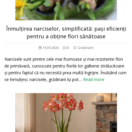
Înmulțirea narciselor, simplificată: pași eficienți
pentru a obține flori sănătoase
15.05.2026
0
Grădinărit
Narcisele sunt printre cele mai frumoase și mai rezistente flori
de primăvară, cunoscute pentru florile lor galbene strălucitoare
și pentru faptul că nu necesită prea multă îngrijire. Învățând cum
se înmulțesc narcisele, grădinarii își pot…
Read more