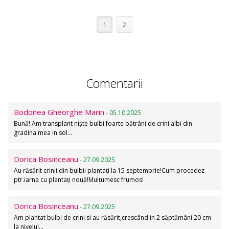
1
2
Comentarii
Bodonea Gheorghe Marin
- 05.10.2025
Bună! Am transplant niște bulbi foarte bătrâni de crini albi din
gradina mea in sol…
Dorica Bosinceanu
- 27.09.2025
Au răsărit crinii din bulbii plantați la 15 septembrie!Cum procedez
ptr.iarna cu plantați nouă!Mulțumesc frumos!
Dorica Bosinceanu
- 27.09.2025
Am plantat bulbi de crini si au răsărit,crescând in 2 săptămâni 20 cm
la nivelul…