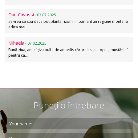
Dan Cavassi
- 03.07.2025
as vrea sa stiu daca pot planta rizomi in pamant .in regiune montana
adica mai…
Mihaela
- 07.02.2025
Bună ziua, am câțiva bulbi de amarilis cărora li s-au topit ,, mustățile"
pentru ca…
Puneți o întrebare