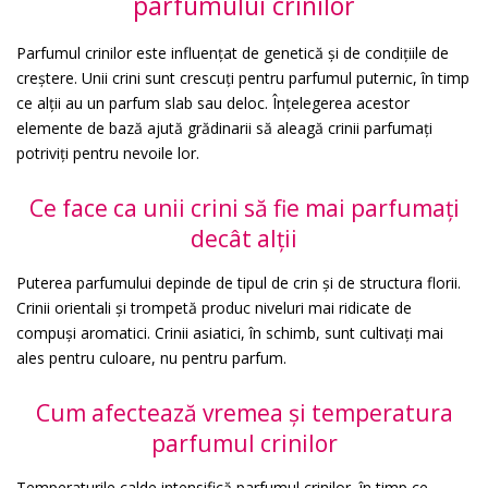
parfumului crinilor
Parfumul crinilor este influențat de genetică și de condițiile de
creștere. Unii crini sunt crescuți pentru parfumul puternic, în timp
ce alții au un parfum slab sau deloc. Înțelegerea acestor
elemente de bază ajută grădinarii să aleagă crinii parfumați
potriviți pentru nevoile lor.
Ce face ca unii crini să fie mai parfumați
decât alții
Puterea parfumului depinde de tipul de crin și de structura florii.
Crinii orientali și trompetă produc niveluri mai ridicate de
compuși aromatici. Crinii asiatici, în schimb, sunt cultivați mai
ales pentru culoare, nu pentru parfum.
Cum afectează vremea și temperatura
parfumul crinilor
Temperaturile calde intensifică parfumul crinilor, în timp ce