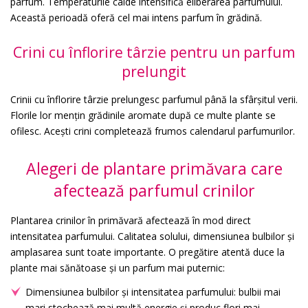
parfum. Temperaturile calde intensifică eliberarea parfumului.
Această perioadă oferă cel mai intens parfum în grădină.
Crini cu înflorire târzie pentru un parfum
prelungit
Crinii cu înflorire târzie prelungesc parfumul până la sfârșitul verii.
Florile lor mențin grădinile aromate după ce multe plante se
ofilesc. Acești crini completează frumos calendarul parfumurilor.
Alegeri de plantare primăvara care
afectează parfumul crinilor
Plantarea crinilor în primăvară afectează în mod direct
intensitatea parfumului. Calitatea solului, dimensiunea bulbilor și
amplasarea sunt toate importante. O pregătire atentă duce la
plante mai sănătoase și un parfum mai puternic:
Dimensiunea bulbilor și intensitatea parfumului: bulbii mai
mari stochează mai multă energie și produc flori mai