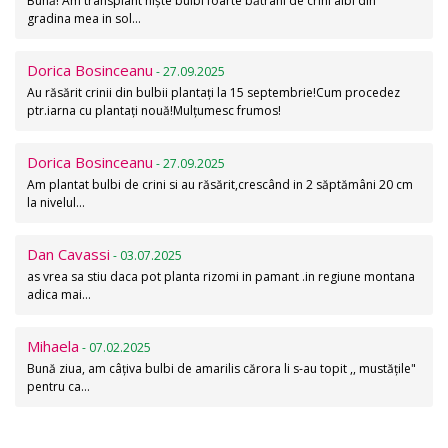
Bună! Am transplant niște bulbi foarte bătrâni de crini albi din
gradina mea in sol…
Dorica Bosinceanu
- 27.09.2025
Au răsărit crinii din bulbii plantați la 15 septembrie!Cum procedez
ptr.iarna cu plantați nouă!Mulțumesc frumos!
Dorica Bosinceanu
- 27.09.2025
Am plantat bulbi de crini si au răsărit,crescând in 2 săptămâni 20 cm
la nivelul…
Dan Cavassi
- 03.07.2025
as vrea sa stiu daca pot planta rizomi in pamant .in regiune montana
adica mai…
Mihaela
- 07.02.2025
Bună ziua, am câțiva bulbi de amarilis cărora li s-au topit ,, mustățile"
pentru ca…