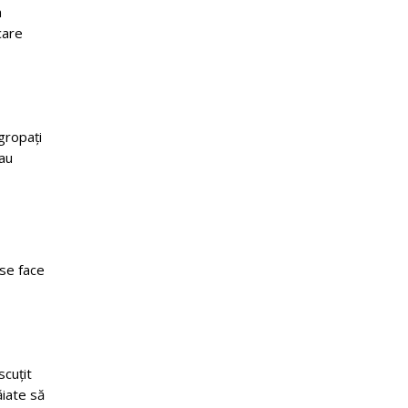
a
care
zgropați
sau
 se face
scuțit
ăiate să