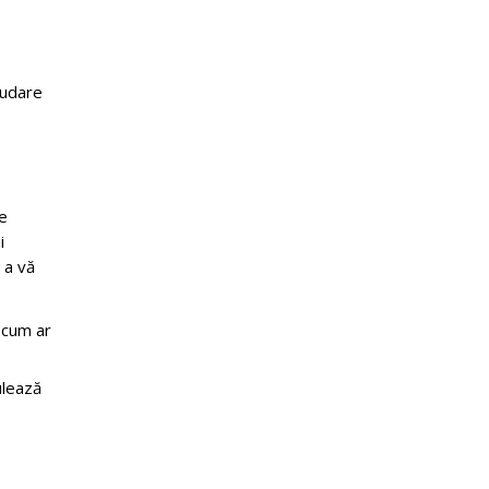
 udare
ne
i
 a vă
 (cum ar
ulează