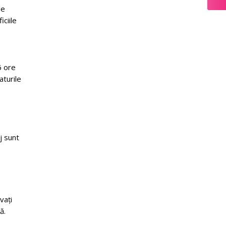
le
iciile
6 ore
aturile
j sunt
vați
ă.