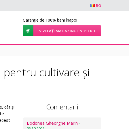
RO
Garanție de 100% bani înapoi
VIZITAȚI MAGAZINUL NOSTRU
 pentru cultivare și
Comentarii
, cât și
te
 acest
Bodonea Gheorghe Marin
-
05.10.2025