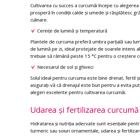
Cultivarea cu succes a curcumăi începe cu alegerea m
prosperă în condiții calde și umede și răsplătesc grădi
culinare.
Cerințe de lumină și temperatură
Plantele de curcuma preferă umbra parțială sau lumi
de lumină pe zi, ideal protejate de soarele intens 
trebuie să rămână peste 15 °C pentru o creștere c
Necesarul de sol și ghiveci
Solul ideal pentru curcuma este bine drenat, fertil și
asigurați-vă că drenajul este bun pentru a evita put
alegeri excelente pentru cultivarea curcumăi.
Udarea și fertilizarea curcumă
Hidratarea și nutriția adecvate sunt esențiale pen
turmeric sau soiuri ornamentale, udarea și fertilizare