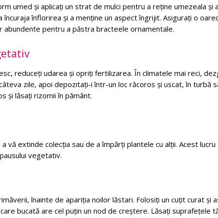
orm umed și aplicați un strat de mulci pentru a reține umezeala și 
a încuraja înflorirea și a menține un aspect îngrijit. Asigurați o oare
ilor abundente pentru a păstra bracteele ornamentale.
getativ
c, reduceți udarea și opriți fertilizarea. În climatele mai reci, de
câteva zile, apoi depozitați-i într-un loc răcoros și uscat, în turbă 
s și lăsați rizomii în pământ.
 vă extinde colecția sau de a împărți plantele cu alții. Acest lucru
epausului vegetativ.
imăverii, înainte de apariția noilor lăstari. Folosiți un cuțit curat și a
iecare bucată are cel puțin un nod de creștere. Lăsați suprafețele t