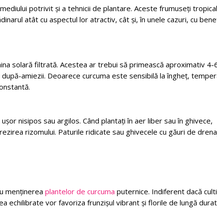
ediului potrivit și a tehnicii de plantare. Aceste frumuseți tropica
narul atât cu aspectul lor atractiv, cât și, în unele cazuri, cu benef
na solară filtrată. Acestea ar trebui să primească aproximativ 4-
al după-amiezii. Deoarece curcuma este sensibilă la îngheț, temper
onstantă.
 ușor nisipos sau argilos. Când plantați în aer liber sau în ghivece,
rezirea rizomului. Paturile ridicate sau ghivecele cu găuri de drena
tru menținerea
plantelor de curcuma
puternice. Indiferent dacă culti
a echilibrate vor favoriza frunzișul vibrant și florile de lungă durat