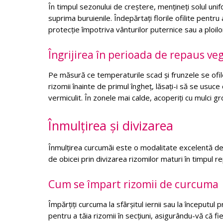
În timpul sezonului de creștere, mențineți solul unif
suprima buruienile. Îndepărtați florile ofilite pentru 
protecție împotriva vânturilor puternice sau a plo
Îngrijirea în perioada de repaus ve
Pe măsură ce temperaturile scad și frunzele se ofiles
rizomii înainte de primul îngheț, lăsați-i să se usuce 
vermiculit. În zonele mai calde, acoperiți cu mulci gro
Înmulțirea și divizarea
Înmulțirea curcumăi este o modalitate excelentă de a
de obicei prin divizarea rizomilor maturi în timpul r
Cum se împart rizomii de curcuma
Împărțiți curcuma la sfârșitul iernii sau la începutul pr
pentru a tăia rizomii în secțiuni, asigurându-vă că f