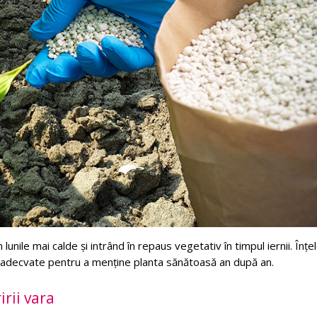
 lunile mai calde și intrând în repaus vegetativ în timpul iernii. Înț
jire adecvate pentru a menține planta sănătoasă an după an.
irii vara