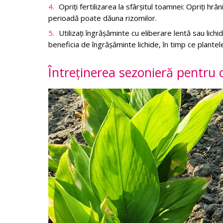
Opriți fertilizarea la sfârșitul toamnei: Opriți hr
perioadă poate dăuna rizomilor.
Utilizați îngrășăminte cu eliberare lentă sau lichi
beneficia de îngrășăminte lichide, în timp ce plantel
Întreținerea sezonieră pentru