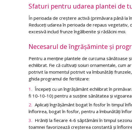
Sfaturi pentru udarea plantei de t
În perioada de creștere activă (primăvara până la î
Reduceți udarea în perioada de repaus vegetativ, d
excesivă includ frunze îngălbenite și rădăcini moi.
Necesarul de îngrășăminte și progr
Pentru a menține plantele de curcuma sănătoase și 
echilibrat. Fie că cultivați soiuri ornamentale, cum a
potrivit la momentul potrivit va îmbunătăți frunzele, 
ghida programul de fertilizare:
Începeți cu un îngrășământ echilibrat în primăvară
fi 10-10-10) pentru a susține sănătatea și vigoarea 
Aplicați îngrășământ bogat în fosfor în timpul înfl
înflorirea, bogat în fosfor, pentru a îmbunătăți înflor
Hrăniți la fiecare 4-6 săptămâni în timpul sezon
toamnei favorizează creșterea constantă și înflorire