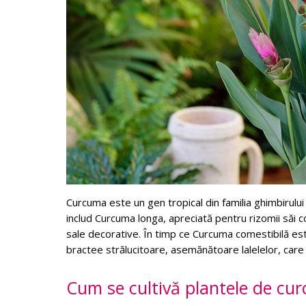
Curcuma este un gen tropical din familia ghimbirului
includ Curcuma longa, apreciată pentru rizomii săi c
sale decorative. În timp ce Curcuma comestibilă este
bractee strălucitoare, asemănătoare lalelelor, care
Cum se cultivă plantele de cu