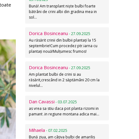
 toate
Bună! Am transplant niște bulbi foarte
bătrâni de crini albi din gradina mea in
sol…
Dorica Bosinceanu
- 27.09.2025
Au răsărit crinii din bulbii plantați la 15
septembrie!Cum procedez ptr.iarna cu
plantați nouă!Mulțumesc frumos!
Dorica Bosinceanu
- 27.09.2025
Am plantat bulbi de crini si au
răsărit,crescând in 2 săptămâni 20 cm la
nivelul…
Dan Cavassi
- 03.07.2025
as vrea sa stiu daca pot planta rizomi in
pamant .in regiune montana adica mai…
Mihaela
- 07.02.2025
Bună ziua, am câțiva bulbi de amarilis