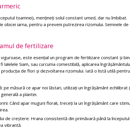
urmeric
nceputul toamnei), mențineți solul constant umed, dar nu îmbibat.
e obicei iarna, pentru a preveni putrezirea rizomului. Semnele de
amul de fertilizare
viguroase, este esențial un program de fertilizare constant și bi
r fi lalelele Siam, sau curcuma comestibilă, aplicarea îngrășământulu
producția de flori și dezvoltarea rizomului. Iată o listă utilă pentru
: pe măsură ce apar noi lăstari, utilizați un îngrășământ echilibrat
generală a plantei.
oririi: Când apar mugurii florali, treceți la un îngrășământ care stim
irea.
ului de creștere: Hrana consistentă din primăvară până la începutul
a vibrantă.