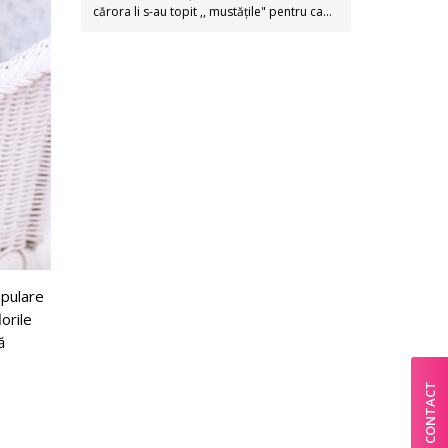
cărora li s-au topit ,, mustățile" pentru ca…
opulare
orile
ă
CONTACT