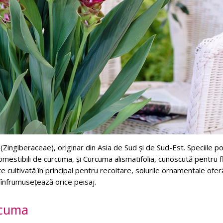
 (Zingiberaceae), originar din Asia de Sud și de Sud-Est. Speciile p
omestibili de curcuma, și Curcuma alismatifolia, cunoscută pentru fl
 cultivată în principal pentru recoltare, soiurile ornamentale ofer
 înfrumusețează orice peisaj.
rcuma