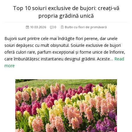
Top 10 soiuri exclusive de bujori: creați-vă
propria grădină unică
10.03.2026
0
Bulbi cu flori de primăvară
Bujorii sunt printre cele mai îndrăgite flori perene, dar unele
soiuri depășesc cu mult obișnuitul. Soiurile exclusive de bujori
oferă culori rare, parfum excepțional și forme unice de înflorire,
care îmbunătățesc instantaneu designul grădinii. Aceste…
Read
more