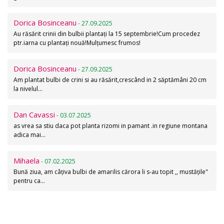
Dorica Bosinceanu
- 27.09.2025
Au răsărit crinii din bulbii plantați la 15 septembrie!Cum procedez
ptr.iarna cu plantați nouă!Mulțumesc frumos!
Dorica Bosinceanu
- 27.09.2025
Am plantat bulbi de crini si au răsărit,crescând in 2 săptămâni 20 cm
la nivelul…
Dan Cavassi
- 03.07.2025
as vrea sa stiu daca pot planta rizomi in pamant .in regiune montana
adica mai…
Mihaela
- 07.02.2025
Bună ziua, am câțiva bulbi de amarilis cărora li s-au topit ,, mustățile"
pentru ca…