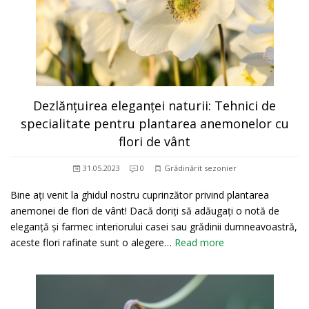
Dezlănțuirea eleganței naturii: Tehnici de
specialitate pentru plantarea anemonelor cu
flori de vânt
31.05.2023
0
Grădinărit sezonier
Bine ați venit la ghidul nostru cuprinzător privind plantarea
anemonei de flori de vânt! Dacă doriți să adăugați o notă de
eleganță și farmec interiorului casei sau grădinii dumneavoastră,
aceste flori rafinate sunt o alegere…
Read more