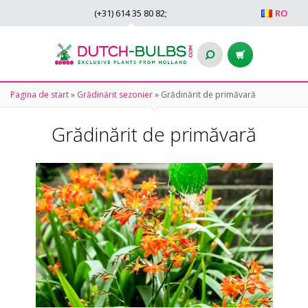
(+31)
614 35 80 82
;
RO
Pagina de start
»
Grădinărit sezonier
»
Grădinărit de primăvară
Grădinărit de primăvară