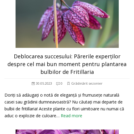
Deblocarea succesului: Părerile experților
despre cel mai bun moment pentru plantarea
bulbilor de Fritillaria
30.05.2023
0
Grădinărit sezonier
Doriți să adăugați o notă de eleganță și frumusețe naturală
casei sau grădinii dumneavoastră? Nu căutați mai departe de
bulbii de fritillaria! Aceste plante cu flori uimitoare nu numai că
aduc o explozie de culoare…
Read more