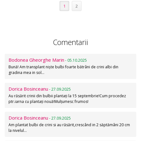
1
2
Comentarii
Bodonea Gheorghe Marin
- 05.10.2025
Bună! Am transplant niște bulbi foarte bătrâni de crini albi din
gradina mea in sol…
Dorica Bosinceanu
- 27.09.2025
Au răsărit crinii din bulbii plantați la 15 septembrie!Cum procedez
ptr.iarna cu plantați nouă!Mulțumesc frumos!
Dorica Bosinceanu
- 27.09.2025
Am plantat bulbi de crini si au răsărit,crescând in 2 săptămâni 20 cm
la nivelul…