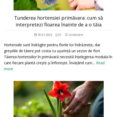
Tunderea hortensiei primăvara: cum să
interpretezi floarea înainte de a o tăia
30.01.2026
0
Grădinărit
Hortensiile sunt îndrăgite pentru florile lor îndrăznețe, dar
greșelile de tăiere pot costa cu ușurință un sezon de flori.
Tăierea hortensiilor în primăvară necesită înțelegerea modului în
care fiecare plantă crește și înflorește. Învățând cum…
Read
more