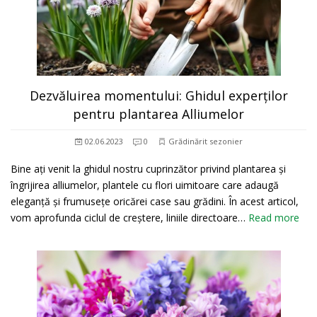
Dezvăluirea momentului: Ghidul experților
pentru plantarea Alliumelor
02.06.2023
0
Grădinărit sezonier
Bine ați venit la ghidul nostru cuprinzător privind plantarea și
îngrijirea alliumelor, plantele cu flori uimitoare care adaugă
eleganță și frumusețe oricărei case sau grădini. În acest articol,
vom aprofunda ciclul de creștere, liniile directoare…
Read more