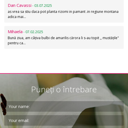
Dan Cavassi
- 03.07.2025
as vrea sa stiu daca pot planta rizomi in pamant .in regiune montana
adica mai…
Mihaela
- 07.02.2025
Bună ziua, am câțiva bulbi de amarilis cărora li s-au topit ,, mustățile"
pentru ca…
Puneți o întrebare