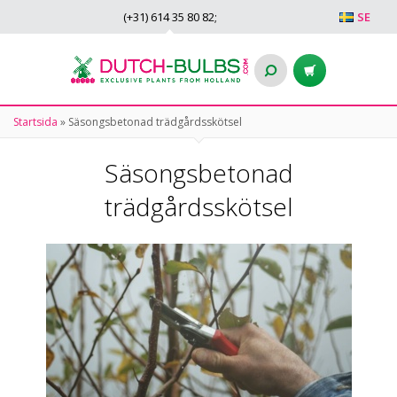
(+31)
614 35 80 82
;
SE
Startsida
»
Säsongsbetonad trädgårdsskötsel
Säsongsbetonad
trädgårdsskötsel