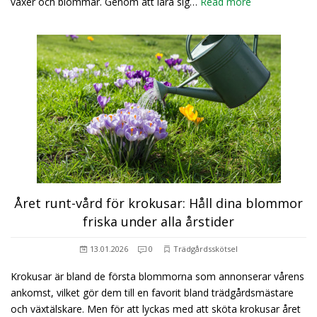
växer och blommar. Genom att lära sig…
Read more
Året runt-vård för krokusar: Håll dina blommor
friska under alla årstider
13.01.2026
0
Trädgårdsskötsel
Krokusar är bland de första blommorna som annonserar vårens
ankomst, vilket gör dem till en favorit bland trädgårdsmästare
och växtälskare. Men för att lyckas med att sköta krokusar året