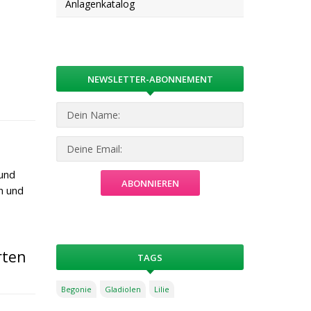
Anlagenkatalog
NEWSLETTER-ABONNEMENT
und
en und
rten
TAGS
Begonie
Gladiolen
Lilie