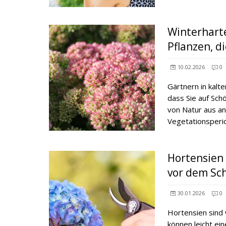
Winterharte
Pflanzen, d
10.02.2026
0
Gärtnern in kalt
dass Sie auf Sch
von Natur aus a
Vegetationsper
Hortensien 
vor dem Sch
30.01.2026
0
Hortensien sind 
können leicht ei