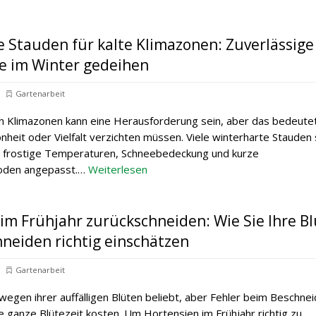
 Stauden für kalte Klimazonen: Zuverlässige
ie im Winter gedeihen
Gartenarbeit
en Klimazonen kann eine Herausforderung sein, aber das bedeutet
önheit oder Vielfalt verzichten müssen. Viele winterharte Stauden 
n frostige Temperaturen, Schneebedeckung und kurze
ioden angepasst.…
Weiterlesen
im Frühjahr zurückschneiden: Wie Sie Ihre B
neiden richtig einschätzen
Gartenarbeit
wegen ihrer auffälligen Blüten beliebt, aber Fehler beim Beschne
ne ganze Blütezeit kosten. Um Hortensien im Frühjahr richtig zu