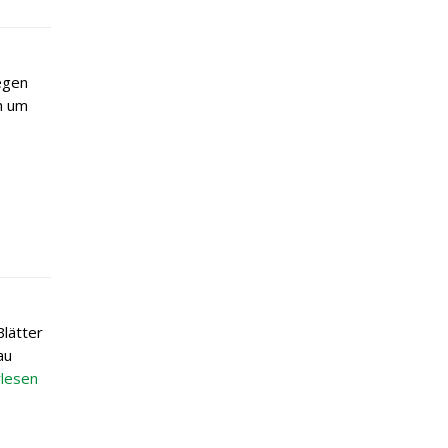
egen
h um
Blätter
au
lesen