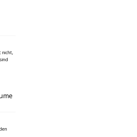
 nicht,
sind
lume
iden