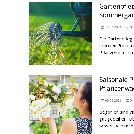
Gartenpfle
Sommergar
17.04.2026
0
Die Gartenpflege
schönen Garten 
Pflanzen in die 
Saisonale P
Pflanzenwa
03.03.2026
0
Begonien sind vie
gut gedeihen. Ob
wissen, wie man 