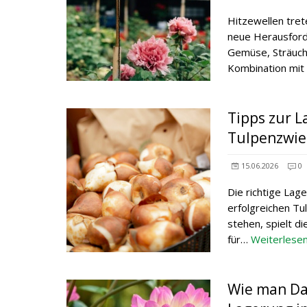
Hitzewellen tret
neue Herausford
Gemüse, Sträuch
Kombination mit
Tipps zur L
Tulpenzwie
15.06.2026
0
Die richtige Lag
erfolgreichen Tu
stehen, spielt d
für…
Weiterlese
Wie man Dah