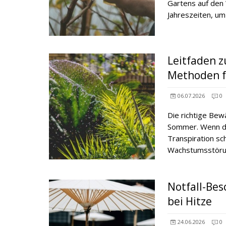
Gartens auf den 
Jahreszeiten, um
Leitfaden 
Methoden f
06.07.2026
0
Die richtige Bew
Sommer. Wenn di
Transpiration sch
Wachstumsstöru
Notfall-Bes
bei Hitze
24.06.2026
0