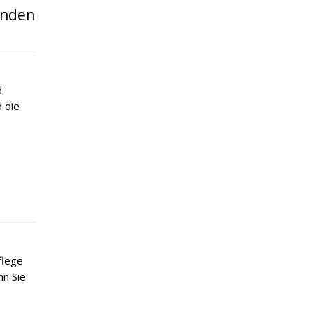
enden
d
 die
flege
nn Sie