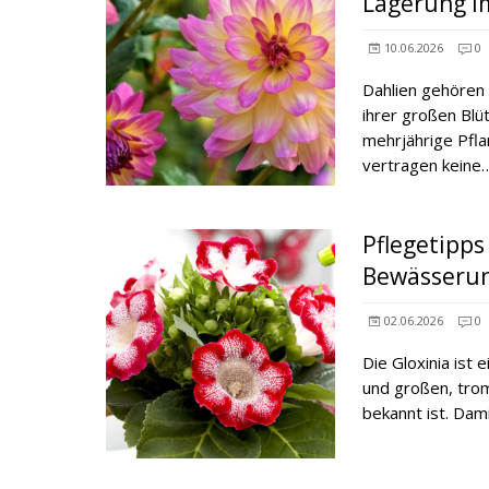
Lagerung i
10.06.2026
0
Dahlien gehören
ihrer großen Blü
mehrjährige Pfl
vertragen kein
Pflegetipps
Bewässerun
02.06.2026
0
Die Gloxinia ist
und großen, trom
bekannt ist. Dam