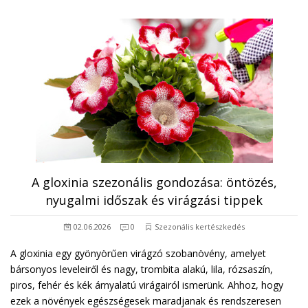
A gloxinia szezonális gondozása: öntözés,
nyugalmi időszak és virágzási tippek
02.06.2026
0
Szezonális kertészkedés
A gloxinia egy gyönyörűen virágzó szobanövény, amelyet
bársonyos leveleiről és nagy, trombita alakú, lila, rózsaszín,
piros, fehér és kék árnyalatú virágairól ismerünk. Ahhoz, hogy
ezek a növények egészségesek maradjanak és rendszeresen