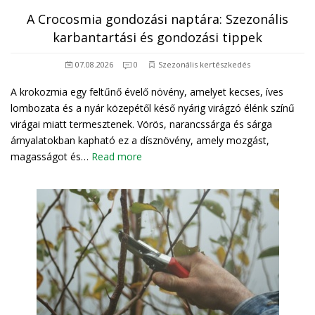
A Crocosmia gondozási naptára: Szezonális
karbantartási és gondozási tippek
07.08.2026
0
Szezonális kertészkedés
A krokozmia egy feltűnő évelő növény, amelyet kecses, íves
lombozata és a nyár közepétől késő nyárig virágzó élénk színű
virágai miatt termesztenek. Vörös, narancssárga és sárga
árnyalatokban kapható ez a dísznövény, amely mozgást,
magasságot és…
Read more