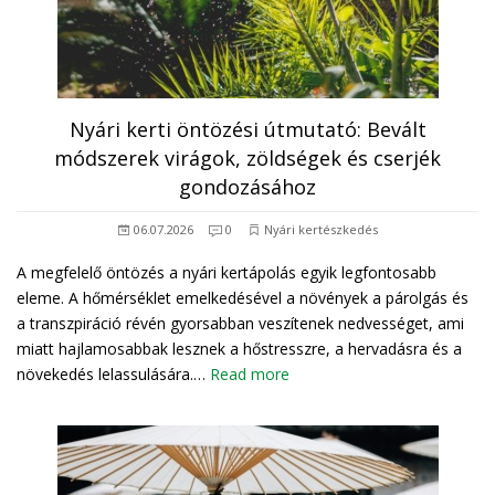
Nyári kerti öntözési útmutató: Bevált
módszerek virágok, zöldségek és cserjék
gondozásához
06.07.2026
0
Nyári kertészkedés
A megfelelő öntözés a nyári kertápolás egyik legfontosabb
eleme. A hőmérséklet emelkedésével a növények a párolgás és
a transzpiráció révén gyorsabban veszítenek nedvességet, ami
miatt hajlamosabbak lesznek a hőstresszre, a hervadásra és a
növekedés lelassulására.…
Read more