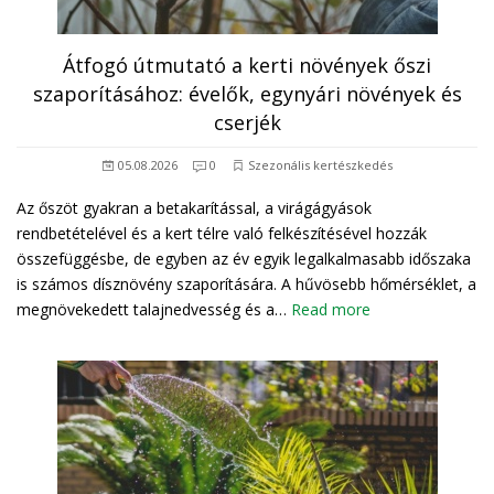
Átfogó útmutató a kerti növények őszi
szaporításához: évelők, egynyári növények és
cserjék
05.08.2026
0
Szezonális kertészkedés
Az őszöt gyakran a betakarítással, a virágágyások
rendbetételével és a kert télre való felkészítésével hozzák
összefüggésbe, de egyben az év egyik legalkalmasabb időszaka
is számos dísznövény szaporítására. A hűvösebb hőmérséklet, a
megnövekedett talajnedvesség és a…
Read more