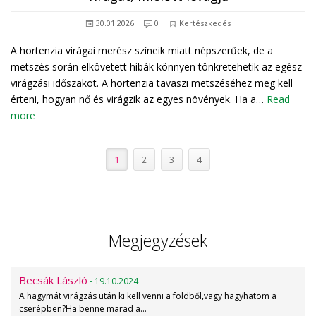
30.01.2026
0
Kertészkedés
A hortenzia virágai merész színeik miatt népszerűek, de a
metszés során elkövetett hibák könnyen tönkretehetik az egész
virágzási időszakot. A hortenzia tavaszi metszéséhez meg kell
érteni, hogyan nő és virágzik az egyes növények. Ha a…
Read
more
1
2
3
4
Megjegyzések
Becsák László
- 19.10.2024
A hagymát virágzás után ki kell venni a földből,vagy hagyhatom a
cserépben?Ha benne marad a…