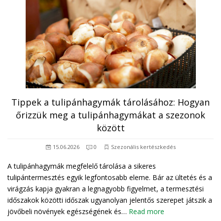
Tippek a tulipánhagymák tárolásához: Hogyan
őrizzük meg a tulipánhagymákat a szezonok
között
15.06.2026
0
Szezonális kertészkedés
A tulipánhagymák megfelelő tárolása a sikeres
tulipántermesztés egyik legfontosabb eleme. Bár az ültetés és a
virágzás kapja gyakran a legnagyobb figyelmet, a termesztési
időszakok közötti időszak ugyanolyan jelentős szerepet játszik a
jövőbeli növények egészségének és…
Read more