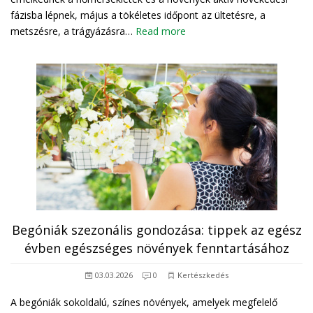
fázisba lépnek, május a tökéletes időpont az ültetésre, a
metszésre, a trágyázásra…
Read more
Begóniák szezonális gondozása: tippek az egész
évben egészséges növények fenntartásához
03.03.2026
0
Kertészkedés
A begóniák sokoldalú, színes növények, amelyek megfelelő