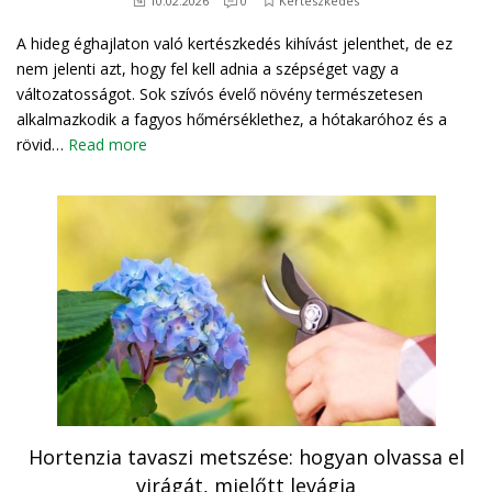
10.02.2026
0
Kertészkedés
A hideg éghajlaton való kertészkedés kihívást jelenthet, de ez
nem jelenti azt, hogy fel kell adnia a szépséget vagy a
változatosságot. Sok szívós évelő növény természetesen
alkalmazkodik a fagyos hőmérséklethez, a hótakaróhoz és a
rövid…
Read more
Hortenzia tavaszi metszése: hogyan olvassa el
virágát, mielőtt levágja