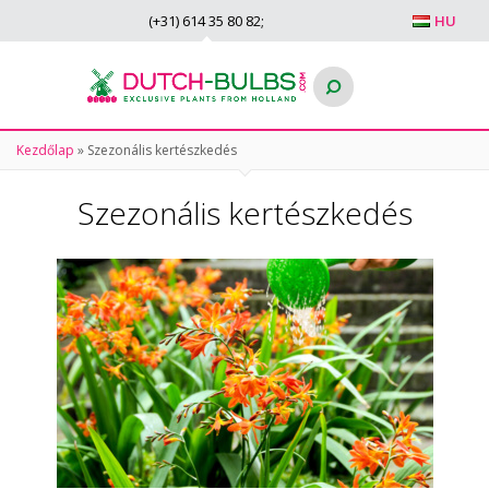
(+31)
614 35 80 82
;
HU
Kezdőlap
»
Szezonális kertészkedés
Szezonális kertészkedés