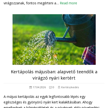
virágozzanak, fontos megérteni a…
Read more
Kertápolás májusban: alapvető teendők a
virágzó nyári kertért
17.04.2026
0
Kertészkedés
A májusi kertápolás az egyik legfontosabb lépés egy
egészséges és gyönyörű nyári kert kialakításában. Ahogy
emelkednek a hőmérsékletek és a növények aktív növekedési