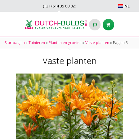
(+31)
614 35 80 82
;
NL
Startpagina
»
Tuinieren
»
Planten en groeien
»
Vaste planten
»
Pagina 3
Vaste planten