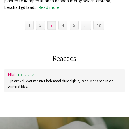
planten te kampen kunnen hebben met groeiachterstand,
beschadigd blad…
Read more
1
2
3
4
5
…
18
Reacties
NM
- 10.02.2025
Fijn artikel. Wat me niet helemaal duidelijk is, is de Monarda in de
winter?! Mvg