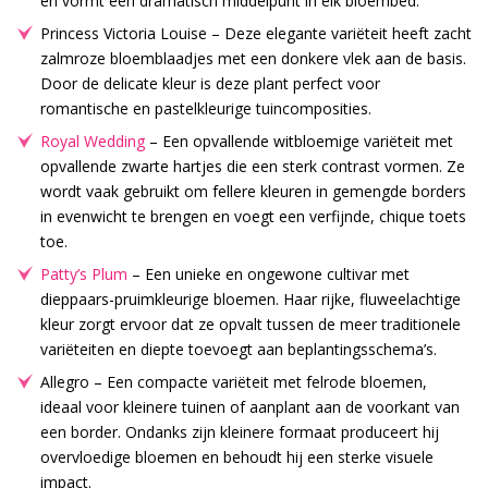
en vormt een dramatisch middelpunt in elk bloembed.
Princess Victoria Louise – Deze elegante variëteit heeft zacht
zalmroze bloemblaadjes met een donkere vlek aan de basis.
Door de delicate kleur is deze plant perfect voor
romantische en pastelkleurige tuincomposities.
Royal Wedding
– Een opvallende witbloemige variëteit met
opvallende zwarte hartjes die een sterk contrast vormen. Ze
wordt vaak gebruikt om fellere kleuren in gemengde borders
in evenwicht te brengen en voegt een verfijnde, chique toets
toe.
Patty’s Plum
– Een unieke en ongewone cultivar met
dieppaars-pruimkleurige bloemen. Haar rijke, fluweelachtige
kleur zorgt ervoor dat ze opvalt tussen de meer traditionele
variëteiten en diepte toevoegt aan beplantingsschema’s.
Allegro – Een compacte variëteit met felrode bloemen,
ideaal voor kleinere tuinen of aanplant aan de voorkant van
een border. Ondanks zijn kleinere formaat produceert hij
overvloedige bloemen en behoudt hij een sterke visuele
impact.