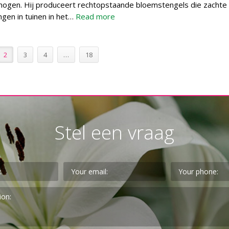
ogen. Hij produceert rechtopstaande bloemstengels die zachte 
ngen in tuinen in het…
Read more
2
3
4
…
18
Stel een vraag