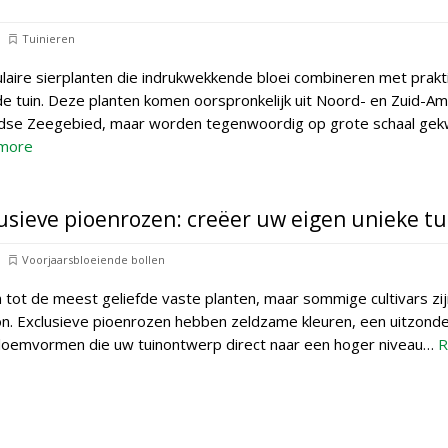
Tuinieren
ulaire sierplanten die indrukwekkende bloei combineren met prakt
e tuin. Deze planten komen oorspronkelijk uit Noord- en Zuid-Am
ndse Zeegebied, maar worden tegenwoordig op grote schaal ge
more
usieve pioenrozen: creëer uw eigen unieke tu
Voorjaarsbloeiende bollen
tot de meest geliefde vaste planten, maar sommige cultivars zij
. Exclusieve pioenrozen hebben zeldzame kleuren, een uitzonder
bloemvormen die uw tuinontwerp direct naar een hoger niveau…
R