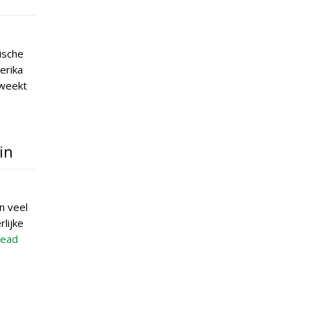
ische
erika
kweekt
in
n veel
lijke
ead