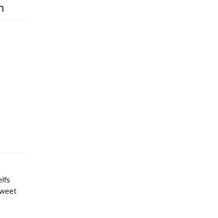
n
elfs
 weet