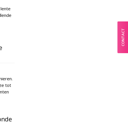
 lente
llende
CONTACT
e
nieren.
ze tot
anten
zonde