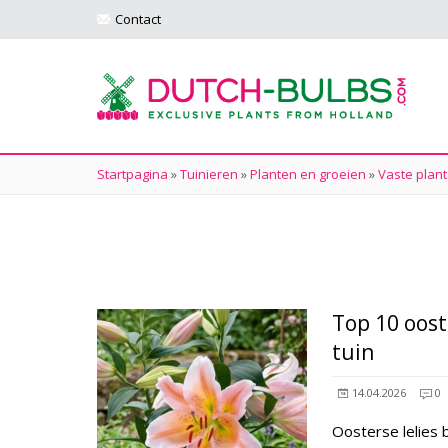
Contact
Startpagina
»
Tuinieren
»
Planten en groeien
»
Vaste plan
Top 10 oost
tuin
14.04.2026
0
Oosterse lelies