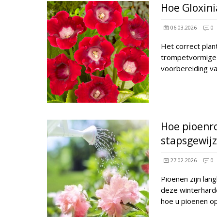
Hoe Gloxin
06.03.2026
0
Het correct plan
trompetvormige 
voorbereiding va
Hoe pioenro
stapsgewij
27.02.2026
0
Pioenen zijn lang
deze winterharde
hoe u pioenen op