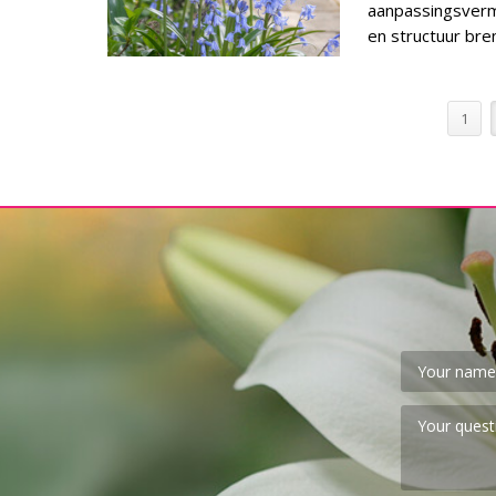
aanpassingsverm
en structuur bre
1