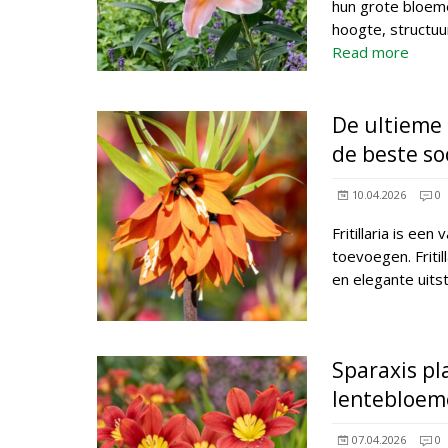
hun grote bloeme
hoogte, structuu
Read more
De ultieme g
de beste so
10.04.2026
0
Fritillaria is ee
toevoegen. Friti
en elegante uits
Sparaxis pl
lentebloem
07.04.2026
0