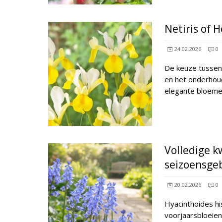
Netiris of 
24.02.2026
0
De keuze tussen n
en het onderhoud
elegante bloemen
Volledige k
seizoensge
20.02.2026
0
Hyacinthoides hi
voorjaarsbloeie