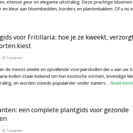
n, intense geur en elegante uitstraling. Deze prachtige bloeme
r en kleur aan bloembedden, borders en plantenbakken. Of u nu 
ids voor Fritillaria: hoe je ze kweekt, verzorg
orten kiest
Tuinieren
n van de meest unieke en opvallende voorjaarsbollen die u aan uw tu
llaria-bollen staan bekend om hun exotische vormen, levendige kl
traling, en worden steeds populairder onder tuiniers…
Read more
anten: een complete plantgids voor gezonde
en
Tuinieren