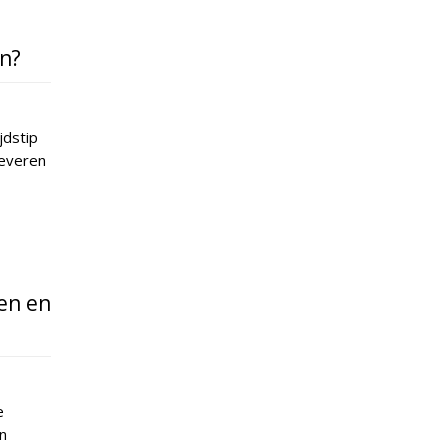
in?
jdstip
leveren
en en
e
n