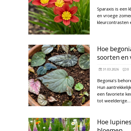
Sparaxis is een 
en vroege zomer
kleurcontrasten
Hoe begonia
soorten en 
31.03.2026
0
Begonia’s behore
Hun aantrekkeli
een favoriete ke
tot weelderige
Hoe lupines
bloemen