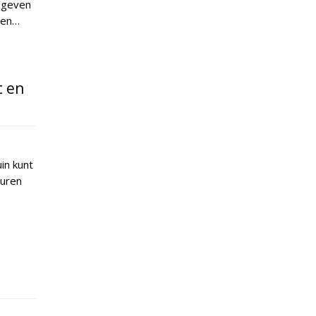
n geven
een…
t en
in kunt
euren