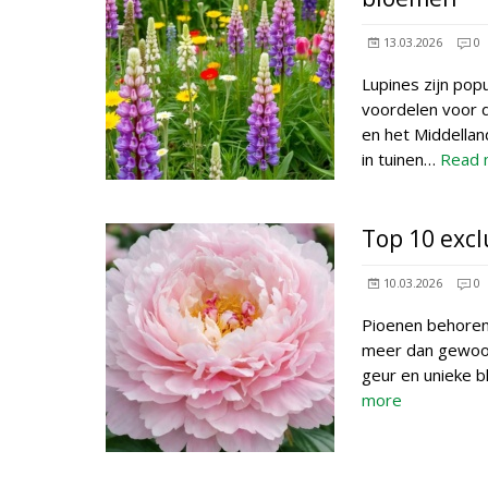
13.03.2026
0
Lupines zijn pop
voordelen voor d
en het Middella
in tuinen…
Read 
Top 10 excl
10.03.2026
0
Pioenen behoren 
meer dan gewoon
geur en unieke 
more