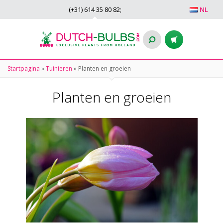
(+31)
614 35 80 82
;
NL
Startpagina
»
Tuinieren
»
Planten en groeien
Planten en groeien