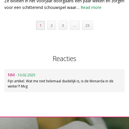
Ze bloeien in het voorjaar doorgaans een paar weken en zorgen
voor een schitterend schouwspel waar…
Read more
1
2
3
…
23
Reacties
NM
- 10.02.2025
Fijn artikel. Wat me niet helemaal duidelijk is, is de Monarda in de
winter?! Mvg