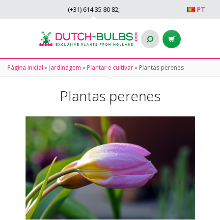
(+31)
614 35 80 82
;
PT
Página inicial
»
Jardinagem
»
Plantar e cultivar
»
Plantas perenes
Plantas perenes