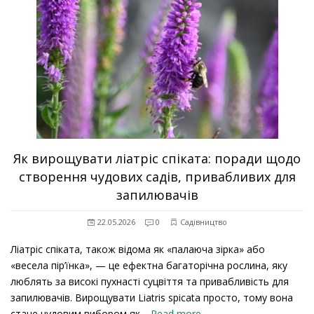
Як вирощувати ліатріс спіката: поради щодо
створення чудових садів, привабливих для
запилювачів
22.05.2026
0
Садівництво
Ліатріс спіката, також відома як «палаюча зірка» або
«весела пір’їнка», — це ефектна багаторічна рослина, яку
люблять за високі пухнасті суцвіття та привабливість для
запилювачів. Вирощувати Liatris spicata просто, тому вона
стане чудовим вибором як…
Read more