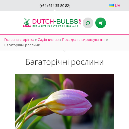
(+31)
614 35 80 82
;
UA
Головна сторінка
»
Садівництво
»
Посадка та вирощування
»
Багаторічні рослини
Багаторічні рослини