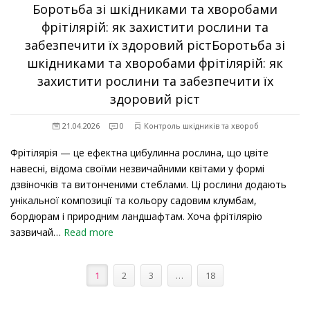
Боротьба зі шкідниками та хворобами
фрітілярій: як захистити рослини та
забезпечити їх здоровий рістБоротьба зі
шкідниками та хворобами фрітілярій: як
захистити рослини та забезпечити їх
здоровий ріст
21.04.2026
0
Контроль шкідників та хвороб
Фрітілярія — це ефектна цибулинна рослина, що цвіте
навесні, відома своїми незвичайними квітами у формі
дзвіночків та витонченими стеблами. Ці рослини додають
унікальної композиції та кольору садовим клумбам,
бордюрам і природним ландшафтам. Хоча фрітілярію
зазвичай…
Read more
1
2
3
…
18