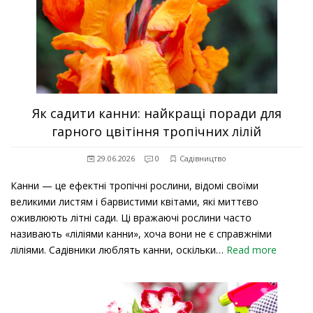
Як садити канни: найкращі поради для
гарного цвітіння тропічних лілій
29.06.2026
0
Садівництво
Канни — це ефектні тропічні рослини, відомі своїми
великими листям і барвистими квітами, які миттєво
оживлюють літні сади. Ці вражаючі рослини часто
називають «ліліями канни», хоча вони не є справжніми
ліліями. Садівники люблять канни, оскільки…
Read more