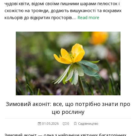
чудові квіти, відомі своїми пишними шарами пелюсток і
схожістю на троянди, додають вишуканості та яскравих
кольорів до відкритих просторів.…
Read more
Зимовий аконіт: все, що потрібно знати про
цю рослину
01.05.2026
0
Садівництво
Зимовий аконіт — одна з найраніше квітучих багаторічних