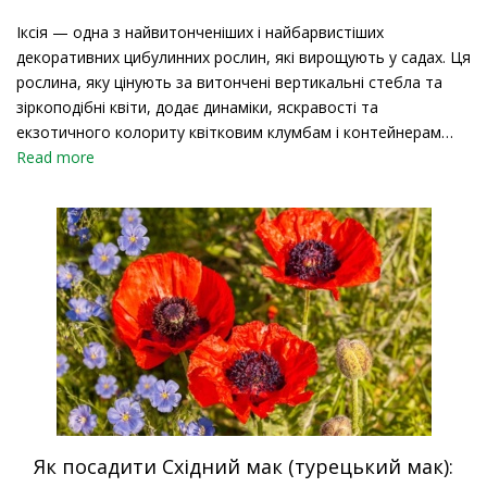
Іксія — одна з найвитонченіших і найбарвистіших
декоративних цибулинних рослин, які вирощують у садах. Ця
рослина, яку цінують за витончені вертикальні стебла та
зіркоподібні квіти, додає динаміки, яскравості та
екзотичного колориту квітковим клумбам і контейнерам…
Read more
Як посадити Східний мак (турецький мак):