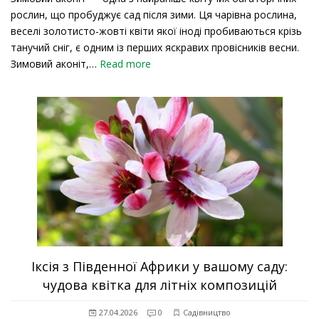
рослин, що пробуджує сад після зими. Ця чарівна рослина,
веселі золотисто-жовті квіти якої іноді пробиваються крізь
танучий сніг, є одним із перших яскравих провісників весни.
Зимовий аконіт,…
Read more
Іксія з Південної Африки у вашому саду:
чудова квітка для літніх композицій
27.04.2026
0
Садівництво