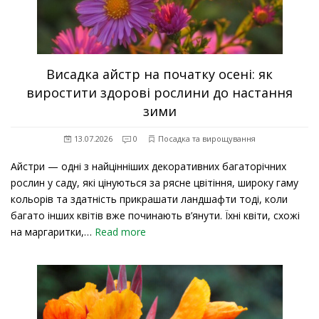
Висадка айстр на початку осені: як
виростити здорові рослини до настання
зими
13.07.2026
0
Посадка та вирощування
Айстри — одні з найцінніших декоративних багаторічних
рослин у саду, які цінуються за рясне цвітіння, широку гаму
кольорів та здатність прикрашати ландшафти тоді, коли
багато інших квітів вже починають в’янути. Їхні квіти, схожі
на маргаритки,…
Read more