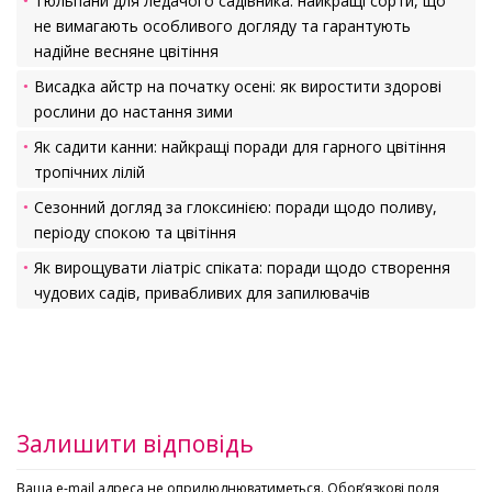
Тюльпани для ледачого садівника: найкращі сорти, що
не вимагають особливого догляду та гарантують
надійне весняне цвітіння
Висадка айстр на початку осені: як виростити здорові
рослини до настання зими
Як садити канни: найкращі поради для гарного цвітіння
тропічних лілій
Сезонний догляд за глоксинією: поради щодо поливу,
періоду спокою та цвітіння
Як вирощувати ліатріс спіката: поради щодо створення
чудових садів, привабливих для запилювачів
Залишити відповідь
Ваша e-mail адреса не оприлюднюватиметься.
Обов’язкові поля