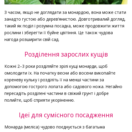
З часом, якщо не доглядати за монардою, вона може стати
занадто густою або дерев’янистою. Довготривалий догляд,
такий як поділ і розумна посадка, може продовжити життя
рослини і зберегти її буйне цвітіння. Це також чудова
нагода розширити свій сад.
Розділення зарослих кущів
Кожні 2–3 роки розділяйте зрілі кущі монарди, щоб
омолодити їх. На початку весни або восени викопайте
кореневу кульку і розділіть її на менші частини за
допомогою гострого лопата або садового ножа. Негайно
пересадіть розділені частини в свіжий грунт і добре
полийте, щоб сприяти укоріненню.
Ідеї для сумісного посадження
Монарда (меліса) чудово поєднується з багатьма