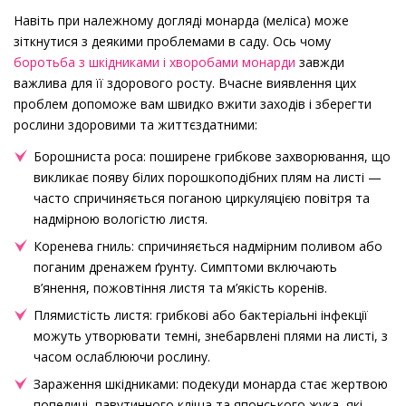
Навіть при належному догляді монарда (меліса) може
зіткнутися з деякими проблемами в саду. Ось чому
боротьба з шкідниками і хворобами монарди
завжди
важлива для її здорового росту. Вчасне виявлення цих
проблем допоможе вам швидко вжити заходів і зберегти
рослини здоровими та життєздатними:
Борошниста роса: поширене грибкове захворювання, що
викликає появу білих порошкоподібних плям на листі —
часто спричиняється поганою циркуляцією повітря та
надмірною вологістю листя.
Коренева гниль: спричиняється надмірним поливом або
поганим дренажем ґрунту. Симптоми включають
в’янення, пожовтіння листя та м’якість коренів.
Плямистість листя: грибкові або бактеріальні інфекції
можуть утворювати темні, знебарвлені плями на листі, з
часом ослаблюючи рослину.
Зараження шкідниками: подекуди монарда стає жертвою
попелиці, павутинного кліща та японського жука, які