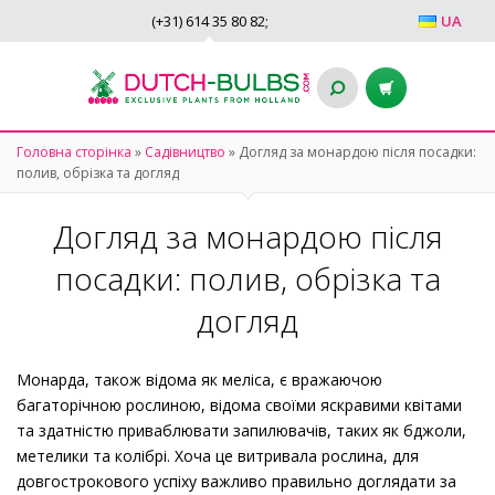
(+31)
614 35 80 82
;
UA
Головна сторінка
»
Садівництво
»
Догляд за монардою після посадки:
полив, обрізка та догляд
Догляд за монардою після
посадки: полив, обрізка та
догляд
Монарда, також відома як меліса, є вражаючою
багаторічною рослиною, відома своїми яскравими квітами
та здатністю приваблювати запилювачів, таких як бджоли,
метелики та колібрі. Хоча це витривала рослина, для
довгострокового успіху важливо правильно доглядати за