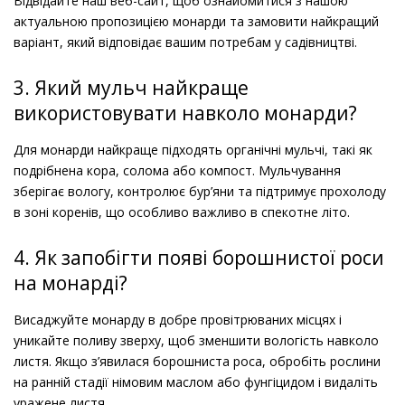
Відвідайте наш веб-сайт, щоб ознайомитися з нашою
актуальною пропозицією монарди та замовити найкращий
варіант, який відповідає вашим потребам у садівництві.
3. Який мульч найкраще
використовувати навколо монарди?
Для монарди найкраще підходять органічні мульчі, такі як
подрібнена кора, солома або компост. Мульчування
зберігає вологу, контролює бур’яни та підтримує прохолоду
в зоні коренів, що особливо важливо в спекотне літо.
4. Як запобігти появі борошнистої роси
на монарді?
Висаджуйте монарду в добре провітрюваних місцях і
уникайте поливу зверху, щоб зменшити вологість навколо
листя. Якщо з’явилася борошниста роса, обробіть рослини
на ранній стадії німовим маслом або фунгіцидом і видаліть
уражене листя.