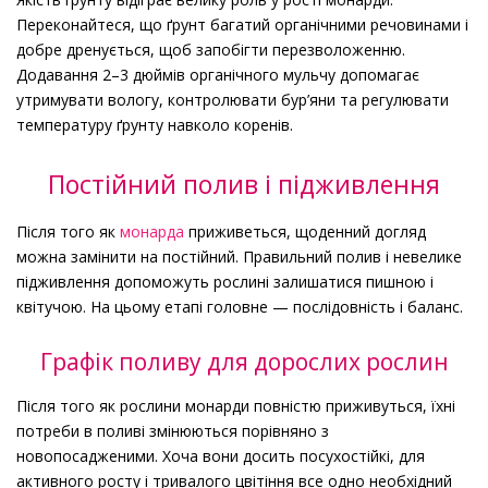
Переконайтеся, що ґрунт багатий органічними речовинами і
добре дренується, щоб запобігти перезволоженню.
Додавання 2–3 дюймів органічного мульчу допомагає
утримувати вологу, контролювати бур’яни та регулювати
температуру ґрунту навколо коренів.
Постійний полив і підживлення
Після того як
монарда
приживеться, щоденний догляд
можна замінити на постійний. Правильний полив і невелике
підживлення допоможуть рослині залишатися пишною і
квітучою. На цьому етапі головне — послідовність і баланс.
Графік поливу для дорослих рослин
Після того як рослини монарди повністю приживуться, їхні
потреби в поливі змінюються порівняно з
новопосадженими. Хоча вони досить посухостійкі, для
активного росту і тривалого цвітіння все одно необхідний