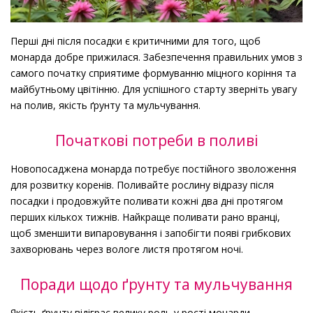
Перші дні після посадки є критичними для того, щоб
монарда добре прижилася. Забезпечення правильних умов з
самого початку сприятиме формуванню міцного коріння та
майбутньому цвітінню. Для успішного старту зверніть увагу
на полив, якість ґрунту та мульчування.
Початкові потреби в поливі
Новопосаджена монарда потребує постійного зволоження
для розвитку коренів. Поливайте рослину відразу після
посадки і продовжуйте поливати кожні два дні протягом
перших кількох тижнів. Найкраще поливати рано вранці,
щоб зменшити випаровування і запобігти появі грибкових
захворювань через вологе листя протягом ночі.
Поради щодо ґрунту та мульчування
Якість ґрунту відіграє велику роль у рості монарди.