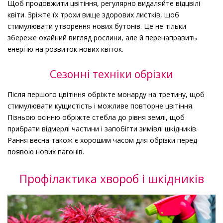
Щоб продовжити цвітіння, регулярно видаляйте відцвілі
квіти. Зріжте їх трохи вище здорових листків, щоб
стимулювати утворення нових бутонів. Це не тільки
збереже охайний вигляд рослини, але й перенаправить
енергію на розвиток нових квіток.
Сезонні техніки обрізки
Після першого цвітіння обріжте монарду на третину, щоб
стимулювати кущистість і можливе повторне цвітіння.
Пізньою осінню обріжте стебла до рівня землі, щоб
прибрати відмерлі частини і запобігти зимівлі шкідників.
Рання весна також є хорошим часом для обрізки перед
появою нових пагонів.
Профілактика хвороб і шкідників