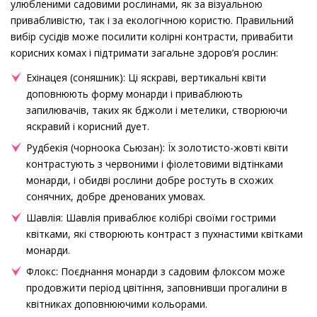
улюбленими садовими рослинами, як за візуальною
привабливістю, так і за екологічною користю. Правильний
вибір сусідів може посилити колірні контрасти, привабити
корисних комах і підтримати загальне здоров’я рослин:
Ехінацея (соняшник): Ці яскраві, вертикальні квіти
доповнюють форму монарди і приваблюють
запилювачів, таких як бджоли і метелики, створюючи
яскравий і корисний дует.
Рудбекія (чорноока Сьюзан): Їх золотисто-жовті квіти
контрастують з червоними і фіолетовими відтінками
монарди, і обидві рослини добре ростуть в схожих
сонячних, добре дренованих умовах.
Шавлія: Шавлія приваблює колібрі своїми гострими
квітками, які створюють контраст з пухнастими квітками
монарди.
Флокс: Поєднання монарди з садовим флоксом може
продовжити період цвітіння, заповнивши прогалини в
квітниках доповнюючими кольорами.