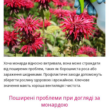
Хоча монарда відносно витривала, вона може страждати
від поширених проблем, таких як борошниста роса або
зараження шкідниками. Профілактичні заходи допоможуть
зберегти рослину здоровою і врожайною. Ключове
значення мають хороша вентиляція і чистота.
Поширені проблеми при догляді за
монардою