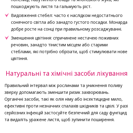
пошкоджують листя та гальмують ріст.
Видовження стебел: часто є наслідком недостатнього
сонячного світла або занадто густого посадки. Монарда
добре росте на сонці при правильному розсаджуванні.
Зменшення цвітіння: спричинене нестачею поживних
речовин, занадто тінистим місцем або старими
стеблами, які потрібно обрізати, щоб стимулювати нове
цвітіння.
Натуральні та хімічні засоби лікування
Правильний інтервал між рослинами та уникнення поливу
зверху допомагають зменшити ризик захворювань.
Органічні засоби, такі як олія німу або інсектицидне мило,
ефективні проти незначних спалахів шкідників та цвілі. У разі
серйозних інфекцій застосуйте безпечний для саду фунгіцид
та видаліть уражене листя, щоб зупинити поширення.