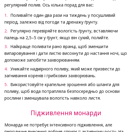
регулярний полив. Ось кілька порад для вас:
Поливайте один-два рази на тиждень у посушливий
період, залежно від погоди та дренажу ґрунту.
Регулярно перевіряйте вологість ґрунту, вставляючи
палець на 2,5–5 см у ґрунт; якщо він сухий, полийте.
Найкраще поливати рано вранці, щоб зменшити
випаровування і дати листю висохнути до настання ночі, що
допоможе запобігти захворюванням.
Уникайте надмірного поливу, який може призвести до
загнивання коренів і грибкових захворювань.
Використовуйте крапельне зрошення або шланги для
поливу, щоб вода потрапляла безпосередньо до основи
рослини і зменшувала вологість навколо листя.
Підживлення монарди
Монарда не потребує інтенсивного підживлення, але
періодичне внесення добрив сприяє її активному росту. На