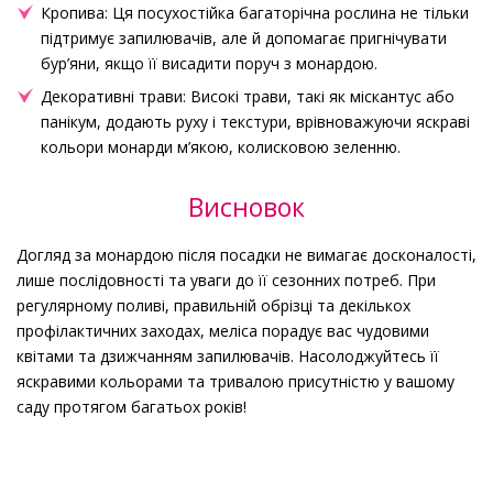
Кропива: Ця посухостійка багаторічна рослина не тільки
підтримує запилювачів, але й допомагає пригнічувати
бур’яни, якщо її висадити поруч з монардою.
Декоративні трави: Високі трави, такі як міскантус або
панікум, додають руху і текстури, врівноважуючи яскраві
кольори монарди м’якою, колисковою зеленню.
Висновок
Догляд за монардою після посадки не вимагає досконалості,
лише послідовності та уваги до її сезонних потреб. При
регулярному поливі, правильній обрізці та декількох
профілактичних заходах, меліса порадує вас чудовими
квітами та дзижчанням запилювачів. Насолоджуйтесь її
яскравими кольорами та тривалою присутністю у вашому
саду протягом багатьох років!