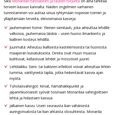
Siksi
Monardan tuholaisten ja tautien torjunta
on aina tärkeää
terveen kasvun kannalta. Näiden ongelmien varhainen
tunnistaminen voi auttaa sinua ryhtymään nopeisiin toimiin ja
ylläpitämään terveitä, elinvoimaisia kasveja:
Jauhemainen home: Yleinen sienitauti, joka aiheuttaa lehdille
valkoisia, jauhemaisia läiskiä – usein huono ilmankierto ja
liiallinen kosteus lehdillä.
Juurimätä: Aiheutuu liiallisesta kastelemisesta tai huonosta
maaperän kuivatuksesta. Oireita ovat muun muassa
kuihtuvat, kellastuvat lehdet ja mössöiset juuret.
Lehtilaikku: Sieni- tai bakteeri-infektiot voivat aiheuttaa lehtiin
tummia, värittyneitä täpliä, jotka heikentävät kasvia ajan
myötä.
Tuholaisvahingot: Kirvat, hämähäkkipunkit ja
japaninkuoriaiset syövät toisinaan Monardaa vahingoittaen
lehtiä ja hidastaen kasvua.
Jalkainen kasvu: Usein seurausta liian vähäisestä
auringonvalosta tai liian ahtaista olosuhteista. Monarda