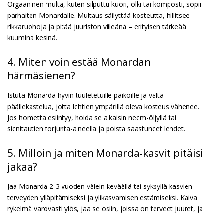
Orgaaninen multa, kuten silputtu kuori, olki tai komposti, sopii
parhaiten Monardalle. Multaus säilyttää kosteutta, hillitsee
rikkaruohoja ja pitää juuriston viileänä – erityisen tärkeää
kuumina kesinä.
4. Miten voin estää Monardan
härmäsienen?
Istuta Monarda hyvin tuuletetuille paikoille ja vältä
päällekastelua, jotta lehtien ympärillä oleva kosteus vähenee.
Jos hometta esiintyy, hoida se aikaisin neem-öljyllä tai
sienitautien torjunta-aineella ja poista saastuneet lehdet.
5. Milloin ja miten Monarda-kasvit pitäisi
jakaa?
Jaa Monarda 2-3 vuoden välein keväällä tai syksyllä kasvien
terveyden ylläpitämiseksi ja ylikasvamisen estämiseksi. Kaiva
rykelmä varovasti ylös, jaa se osiin, joissa on terveet juuret, ja