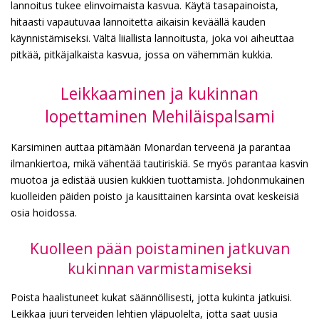
lannoitus tukee elinvoimaista kasvua. Käytä tasapainoista,
hitaasti vapautuvaa lannoitetta aikaisin keväällä kauden
käynnistämiseksi. Vältä liiallista lannoitusta, joka voi aiheuttaa
pitkää, pitkäjalkaista kasvua, jossa on vähemmän kukkia.
Leikkaaminen ja kukinnan
lopettaminen Mehiläispalsami
Karsiminen auttaa pitämään Monardan terveenä ja parantaa
ilmankiertoa, mikä vähentää tautiriskiä. Se myös parantaa kasvin
muotoa ja edistää uusien kukkien tuottamista. Johdonmukainen
kuolleiden päiden poisto ja kausittainen karsinta ovat keskeisiä
osia hoidossa.
Kuolleen pään poistaminen jatkuvan
kukinnan varmistamiseksi
Poista haalistuneet kukat säännöllisesti, jotta kukinta jatkuisi.
Leikkaa juuri terveiden lehtien yläpuolelta, jotta saat uusia