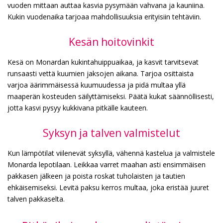
vuoden mittaan auttaa kasvia pysymään vahvana ja kauniina.
Kukin vuodenaika tarjoaa mahdollisuuksia erityisiin tehtäviin.
Kesän hoitovinkit
Kesä on Monardan kukintahuippuaikaa, ja kasvit tarvitsevat
runsaasti vettä kuumien jaksojen aikana. Tarjoa osittaista
varjoa äärimmäisessä kuumuudessa ja pidä multaa yllä
maaperän kosteuden säilyttämiseksi. Päätä kukat säännöllisesti,
jotta kasvi pysyy kukkivana pitkälle kauteen.
Syksyn ja talven valmistelut
Kun lämpötilat viilenevät syksyllä, vähennä kastelua ja valmistele
Monarda lepotilaan. Leikkaa varret maahan asti ensimmäisen
pakkasen jälkeen ja poista roskat tuholaisten ja tautien
ehkäisemiseksi. Levitä paksu kerros multaa, joka eristää juuret
talven pakkaselta.