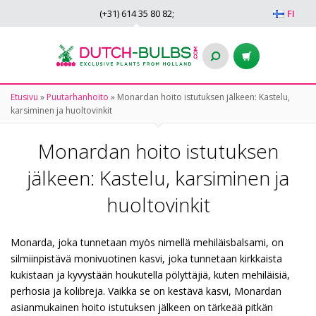
(+31)
614 35 80 82
;
FI
Etusivu
»
Puutarhanhoito
»
Monardan hoito istutuksen jälkeen: Kastelu,
karsiminen ja huoltovinkit
Monardan hoito istutuksen
jälkeen: Kastelu, karsiminen ja
huoltovinkit
Monarda, joka tunnetaan myös nimellä mehiläisbalsami, on
silmiinpistävä monivuotinen kasvi, joka tunnetaan kirkkaista
kukistaan ja kyvystään houkutella pölyttäjiä, kuten mehiläisiä,
perhosia ja kolibreja. Vaikka se on kestävä kasvi, Monardan
asianmukainen hoito istutuksen jälkeen on tärkeää pitkän