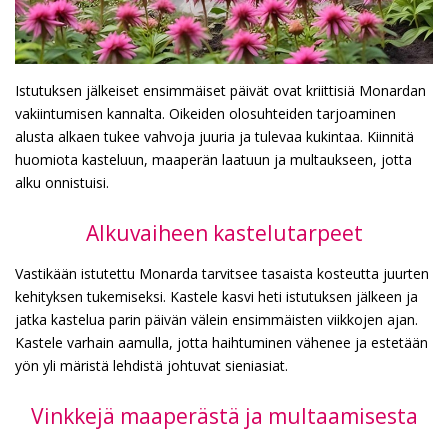
Istutuksen jälkeiset ensimmäiset päivät ovat kriittisiä Monardan
vakiintumisen kannalta. Oikeiden olosuhteiden tarjoaminen
alusta alkaen tukee vahvoja juuria ja tulevaa kukintaa. Kiinnitä
huomiota kasteluun, maaperän laatuun ja multaukseen, jotta
alku onnistuisi.
Alkuvaiheen kastelutarpeet
Vastikään istutettu Monarda tarvitsee tasaista kosteutta juurten
kehityksen tukemiseksi. Kastele kasvi heti istutuksen jälkeen ja
jatka kastelua parin päivän välein ensimmäisten viikkojen ajan.
Kastele varhain aamulla, jotta haihtuminen vähenee ja estetään
yön yli märistä lehdistä johtuvat sieniasiat.
Vinkkejä maaperästä ja multaamisesta