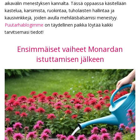
aikavälin menestyksen kannalta. Tässä oppaassa käsitellään
kastelua, karsimista, ruokintaa, tuholaisten hallintaa ja
kausivinkkejä, joiden avulla mehiläisbalsamisi menestyy.
Puutarhablogimme
on täydellinen paikka löytää kaikki
tarvitsemasi tiedot!
Ensimmäiset vaiheet Monardan
istuttamisen jälkeen