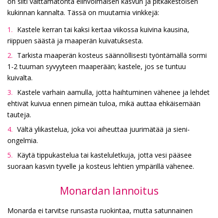
on silti välttämätöntä elinvoimaisen kasvun ja pitkäkestoisen
kukinnan kannalta. Tässä on muutamia vinkkejä:
Kastele kerran tai kaksi kertaa viikossa kuivina kausina,
riippuen säästä ja maaperän kuivatuksesta.
Tarkista maaperän kosteus säännöllisesti työntämällä sormi
1-2 tuuman syvyyteen maaperään; kastele, jos se tuntuu
kuivalta.
Kastele varhain aamulla, jotta haihtuminen vähenee ja lehdet
ehtivät kuivua ennen pimeän tuloa, mikä auttaa ehkäisemään
tauteja.
Vältä ylikastelua, joka voi aiheuttaa juurimätää ja sieni-
ongelmia.
Käytä tippukastelua tai kasteluletkuja, jotta vesi pääsee
suoraan kasvin tyvelle ja kosteus lehtien ympärillä vähenee.
Monardan lannoitus
Monarda ei tarvitse runsasta ruokintaa, mutta satunnainen