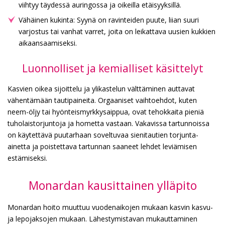
viihtyy täydessä auringossa ja oikeilla etäisyyksillä.
Vähäinen kukinta: Syynä on ravinteiden puute, liian suuri
varjostus tai vanhat varret, joita on leikattava uusien kukkien
aikaansaamiseksi.
Luonnolliset ja kemialliset käsittelyt
Kasvien oikea sijoittelu ja ylikastelun välttäminen auttavat
vähentämään tautipaineita. Orgaaniset vaihtoehdot, kuten
neem-öljy tai hyönteismyrkkysaippua, ovat tehokkaita pieniä
tuholaistorjuntoja ja hometta vastaan. Vakavissa tartunnoissa
on käytettävä puutarhaan soveltuvaa sienitautien torjunta-
ainetta ja poistettava tartunnan saaneet lehdet leviämisen
estämiseksi.
Monardan kausittainen ylläpito
Monardan hoito muuttuu vuodenaikojen mukaan kasvin kasvu-
ja lepojaksojen mukaan. Lähestymistavan mukauttaminen