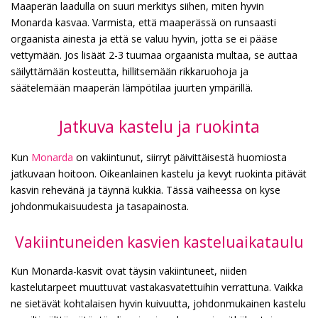
Maaperän laadulla on suuri merkitys siihen, miten hyvin
Monarda kasvaa. Varmista, että maaperässä on runsaasti
orgaanista ainesta ja että se valuu hyvin, jotta se ei pääse
vettymään. Jos lisäät 2-3 tuumaa orgaanista multaa, se auttaa
säilyttämään kosteutta, hillitsemään rikkaruohoja ja
säätelemään maaperän lämpötilaa juurten ympärillä.
Jatkuva kastelu ja ruokinta
Kun
Monarda
on vakiintunut, siirryt päivittäisestä huomiosta
jatkuvaan hoitoon. Oikeanlainen kastelu ja kevyt ruokinta pitävät
kasvin rehevänä ja täynnä kukkia. Tässä vaiheessa on kyse
johdonmukaisuudesta ja tasapainosta.
Vakiintuneiden kasvien kasteluaikataulu
Kun Monarda-kasvit ovat täysin vakiintuneet, niiden
kastelutarpeet muuttuvat vastakasvatettuihin verrattuna. Vaikka
ne sietävät kohtalaisen hyvin kuivuutta, johdonmukainen kastelu