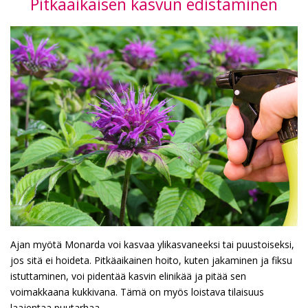
Pitkäaikaisen kasvun edistäminen
Ajan myötä Monarda voi kasvaa ylikasvaneeksi tai puustoiseksi,
jos sitä ei hoideta. Pitkäaikainen hoito, kuten jakaminen ja fiksu
istuttaminen, voi pidentää kasvin elinikää ja pitää sen
voimakkaana kukkivana. Tämä on myös loistava tilaisuus
laajentaa puutarhaa.