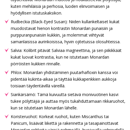
kuten mehiläisiä ja perhosia, luoden elinvoimaisen ja
hyödyllisen istutuskaksikon.
Rudbeckia (Black-Eyed Susan): Niiden kullankeltaiset kukat
muodostavat hienon kontrastin Monardan punaisiin ja
purppuranpunaisiin kukkiin, ja molemmat viihtyvät
samanlaisissa aurinkoisissa, hyvin ojitetuissa olosuhteissa.
Salvia: Kolibrit pitävät Salviaa magneettina, ja sen piikikkäät
kukat luovat kontrastia, kun ne istutetaan Monardan
pörröisten kukkien rinnalle.
Phlox: Monardan yhdistäminen puutarhafloxin kanssa voi
pidentää kukinta-aikaa ja täyttää kukkapenkkien aukkoja
toisiaan täydentävillä väreillä.
Siankärsämö: Tämä kuivuutta sietävä monivuotinen kasvi
tukee pölyttäjiä ja auttaa myös tukahduttamaan rikkaruohot,
kun se istutetaan Monardan lähelle.
Koristeruohot: Korkeat ruohot, kuten Miscanthus tai
Panicum, lisäävät liikettä ja rakennetta ja tasapainottavat
Monardan rohkeita värejä pehmeällä, huojuvalla vehreydellä.