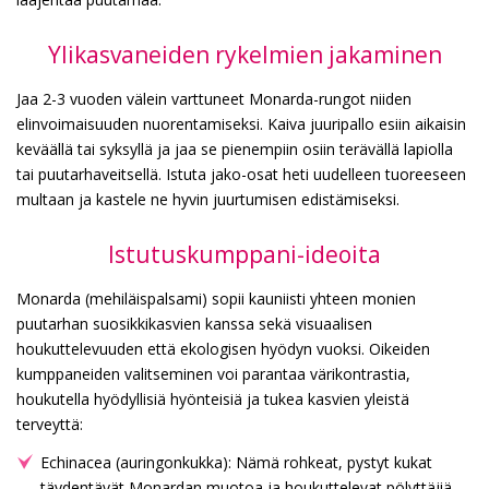
Ylikasvaneiden rykelmien jakaminen
Jaa 2-3 vuoden välein varttuneet Monarda-rungot niiden
elinvoimaisuuden nuorentamiseksi. Kaiva juuripallo esiin aikaisin
keväällä tai syksyllä ja jaa se pienempiin osiin terävällä lapiolla
tai puutarhaveitsellä. Istuta jako-osat heti uudelleen tuoreeseen
multaan ja kastele ne hyvin juurtumisen edistämiseksi.
Istutuskumppani-ideoita
Monarda (mehiläispalsami) sopii kauniisti yhteen monien
puutarhan suosikkikasvien kanssa sekä visuaalisen
houkuttelevuuden että ekologisen hyödyn vuoksi. Oikeiden
kumppaneiden valitseminen voi parantaa värikontrastia,
houkutella hyödyllisiä hyönteisiä ja tukea kasvien yleistä
terveyttä:
Echinacea (auringonkukka): Nämä rohkeat, pystyt kukat
täydentävät Monardan muotoa ja houkuttelevat pölyttäjiä,