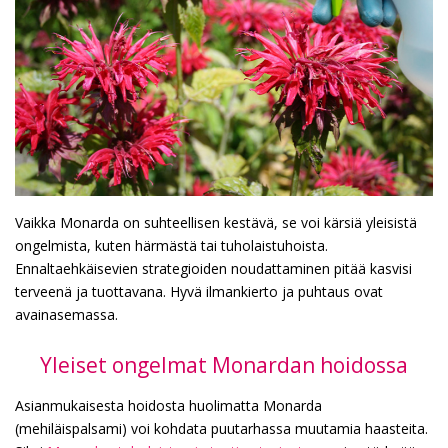
Vaikka Monarda on suhteellisen kestävä, se voi kärsiä yleisistä
ongelmista, kuten härmästä tai tuholaistuhoista.
Ennaltaehkäisevien strategioiden noudattaminen pitää kasvisi
terveenä ja tuottavana. Hyvä ilmankierto ja puhtaus ovat
avainasemassa.
Yleiset ongelmat Monardan hoidossa
Asianmukaisesta hoidosta huolimatta Monarda
(mehiläispalsami) voi kohdata puutarhassa muutamia haasteita.