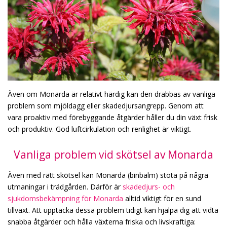
Även om Monarda är relativt härdig kan den drabbas av vanliga
problem som mjöldagg eller skadedjursangrepp. Genom att
vara proaktiv med förebyggande åtgärder håller du din växt frisk
och produktiv. God luftcirkulation och renlighet är viktigt.
Vanliga problem vid skötsel av Monarda
Även med rätt skötsel kan Monarda (binbalm) stöta på några
utmaningar i trädgården. Därför är
skadedjurs- och
sjukdomsbekämpning för Monarda
alltid viktigt för en sund
tillväxt. Att upptäcka dessa problem tidigt kan hjälpa dig att vidta
snabba åtgärder och hålla växterna friska och livskraftiga: