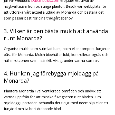
Ja! Vår webbutik
Dutch-bulbs.com
erbjuder ett urval av
högkvalitativa frön och unga plantor. Besök vår webbplats för
att utforska vårt aktuella utbud av Monarda och beställa det
som passar bäst för dina trädgårdsbehov.
3. Vilken är den bästa mulch att använda
runt Monarda?
Organisk mulch som strimlad bark, halm eller kompost fungerar
bäst för Monarda. Mulch bibehåller fukt, kontrollerar ogräs och
håller rotzonen sval – särskilt viktigt under varma somrar.
4. Hur kan jag förebygga mjöldagg på
Monarda?
Plantera Monarda i väl ventilerade områden och undvik att
vattna uppifrån för att minska fuktigheten runt bladen. Om
mjöldagg uppträder, behandla det tidigt med neemolja eller ett
fungicid och ta bort drabbade blad.