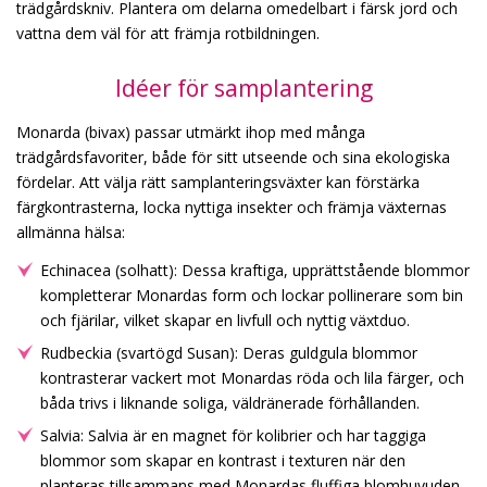
trädgårdskniv. Plantera om delarna omedelbart i färsk jord och
vattna dem väl för att främja rotbildningen.
Idéer för samplantering
Monarda (bivax) passar utmärkt ihop med många
trädgårdsfavoriter, både för sitt utseende och sina ekologiska
fördelar. Att välja rätt samplanteringsväxter kan förstärka
färgkontrasterna, locka nyttiga insekter och främja växternas
allmänna hälsa:
Echinacea (solhatt): Dessa kraftiga, upprättstående blommor
kompletterar Monardas form och lockar pollinerare som bin
och fjärilar, vilket skapar en livfull och nyttig växtduo.
Rudbeckia (svartögd Susan): Deras guldgula blommor
kontrasterar vackert mot Monardas röda och lila färger, och
båda trivs i liknande soliga, väldränerade förhållanden.
Salvia: Salvia är en magnet för kolibrier och har taggiga
blommor som skapar en kontrast i texturen när den
planteras tillsammans med Monardas fluffiga blomhuvuden.