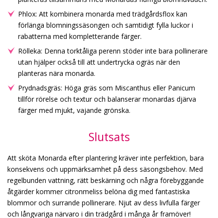
Phlox: Att kombinera monarda med trädgårdsflox kan
förlänga blomningssäsongen och samtidigt fylla luckor i
rabatterna med kompletterande färger.
Rölleka: Denna torktåliga perenn stöder inte bara pollinerare
utan hjälper också till att undertrycka ogräs när den
planteras nära monarda.
Prydnadsgräs: Höga gräs som Miscanthus eller Panicum
tillför rörelse och textur och balanserar monardas djärva
färger med mjukt, vajande grönska.
Slutsats
Att sköta Monarda efter plantering kräver inte perfektion, bara
konsekvens och uppmärksamhet på dess säsongsbehov. Med
regelbunden vattning, rätt beskärning och några förebyggande
åtgärder kommer citronmeliss belöna dig med fantastiska
blommor och surrande pollinerare. Njut av dess livfulla färger
och långvariga närvaro i din trädgård i många år framöver!