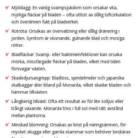
Mjöldagg: En vanlig svampsjukdom som orsakar vita,
mjöliga fläckar på bladen – ofta utlöst av dålig luftcirkulation
och överdriven fukt på bladverket.
Rotröta: Orsakas av övervattning eller dålig dränering i
jorden. Symtom är vissnande, gulnande blad och mosiga
rötter.
Bladfläckar: Svamp- eller bakterieinfektioner kan orsaka
mörka, missfärgade fläckar på bladen, vilket med tiden
försvagar växten.
Skadedjursangrepp: Bladlöss, spindelmider och japanska
skalbaggar äter ibland på Monarda, vilket skadar bladen och
hämmar tillväxten.
Långbenig tillväxt: Ofta ett resultat av för lite solljus eller
trångt växande. Monarda trivs i full sol med rätt avstånd
mellan plantorna.
Minskad blomning: Orsakas av brist på näringsämnen, för
mycket skugga eller gamla stammar som behöver beskäras