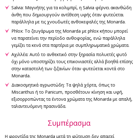
Salvia: Μαγνήτης για τα κολιμπρί, η Salvia φέρνει ακανθώδη
άνθη που δημιουργούν αντίθεση υφής όταν φυτεύεται
παράλληλα με τις χνουδωτές ανθοκεφαλές της Monarda.
Phlox: Το ζευγάρωμα της Monarda με phlox κήπου μπορεί
να παρατείνει την περίοδο ανθοφορίας, ενώ παράλληλα
γεμίζει τα κενά στα παρτέρια με συμπληρωματικά χρώματα.
Αχιλλέα: Αυτό το ανθεκτικό στην ξηρασία πολυετές φυτό
όχι μόνο υποστηρίζει τους επικονιαστές αλλά βοηθά επίσης
στην καταστολή των ζιζανίων όταν φυτεύεται κοντά στο
Monarda.
Διακοσμητικά αγρωστώδη: Τα ψηλά χόρτα, όπως το
Miscanthus ή το Panicum, προσθέτουν κίνηση και υφή,
εξισορροπώντας τα έντονα χρώματα της Monarda με απαλή,
ταλαντευόμενη πρασινάδα.
Συμπέρασμα
Η φροντίδα της Monarda μετά τη φύτευση δεν απαιτεί