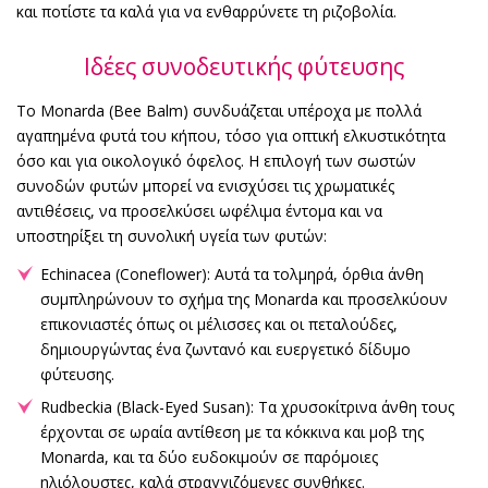
και ποτίστε τα καλά για να ενθαρρύνετε τη ριζοβολία.
Ιδέες συνοδευτικής φύτευσης
Το Monarda (Bee Balm) συνδυάζεται υπέροχα με πολλά
αγαπημένα φυτά του κήπου, τόσο για οπτική ελκυστικότητα
όσο και για οικολογικό όφελος. Η επιλογή των σωστών
συνοδών φυτών μπορεί να ενισχύσει τις χρωματικές
αντιθέσεις, να προσελκύσει ωφέλιμα έντομα και να
υποστηρίξει τη συνολική υγεία των φυτών:
Echinacea (Coneflower): Αυτά τα τολμηρά, όρθια άνθη
συμπληρώνουν το σχήμα της Monarda και προσελκύουν
επικονιαστές όπως οι μέλισσες και οι πεταλούδες,
δημιουργώντας ένα ζωντανό και ευεργετικό δίδυμο
φύτευσης.
Rudbeckia (Black-Eyed Susan): Τα χρυσοκίτρινα άνθη τους
έρχονται σε ωραία αντίθεση με τα κόκκινα και μοβ της
Monarda, και τα δύο ευδοκιμούν σε παρόμοιες
ηλιόλουστες, καλά στραγγιζόμενες συνθήκες.