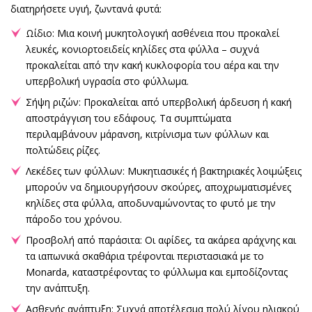
διατηρήσετε υγιή, ζωντανά φυτά:
Ωίδιο: Μια κοινή μυκητολογική ασθένεια που προκαλεί
λευκές, κονιορτοειδείς κηλίδες στα φύλλα – συχνά
προκαλείται από την κακή κυκλοφορία του αέρα και την
υπερβολική υγρασία στο φύλλωμα.
Σήψη ριζών: Προκαλείται από υπερβολική άρδευση ή κακή
αποστράγγιση του εδάφους. Τα συμπτώματα
περιλαμβάνουν μάρανση, κιτρίνισμα των φύλλων και
πολτώδεις ρίζες.
Λεκέδες των φύλλων: Μυκητιασικές ή βακτηριακές λοιμώξεις
μπορούν να δημιουργήσουν σκούρες, αποχρωματισμένες
κηλίδες στα φύλλα, αποδυναμώνοντας το φυτό με την
πάροδο του χρόνου.
Προσβολή από παράσιτα: Οι αφίδες, τα ακάρεα αράχνης και
τα ιαπωνικά σκαθάρια τρέφονται περιστασιακά με το
Monarda, καταστρέφοντας το φύλλωμα και εμποδίζοντας
την ανάπτυξη.
Ασθενής ανάπτυξη: Συχνά αποτέλεσμα πολύ λίγου ηλιακού