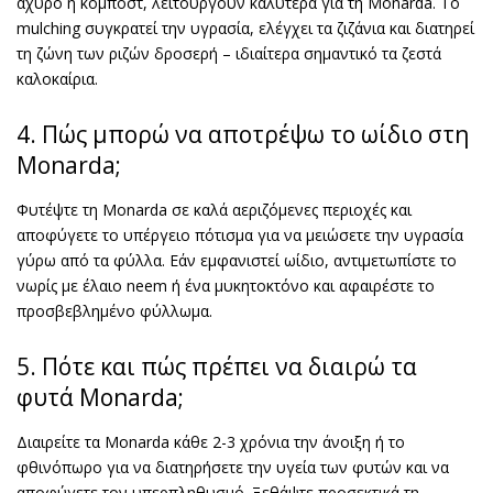
άχυρο ή κομπόστ, λειτουργούν καλύτερα για τη Monarda. Το
mulching συγκρατεί την υγρασία, ελέγχει τα ζιζάνια και διατηρεί
τη ζώνη των ριζών δροσερή – ιδιαίτερα σημαντικό τα ζεστά
καλοκαίρια.
4. Πώς μπορώ να αποτρέψω το ωίδιο στη
Monarda;
Φυτέψτε τη Monarda σε καλά αεριζόμενες περιοχές και
αποφύγετε το υπέργειο πότισμα για να μειώσετε την υγρασία
γύρω από τα φύλλα. Εάν εμφανιστεί ωίδιο, αντιμετωπίστε το
νωρίς με έλαιο neem ή ένα μυκητοκτόνο και αφαιρέστε το
προσβεβλημένο φύλλωμα.
5. Πότε και πώς πρέπει να διαιρώ τα
φυτά Monarda;
Διαιρείτε τα Monarda κάθε 2-3 χρόνια την άνοιξη ή το
φθινόπωρο για να διατηρήσετε την υγεία των φυτών και να
αποφύγετε τον υπερπληθυσμό. Ξεθάψτε προσεκτικά τη