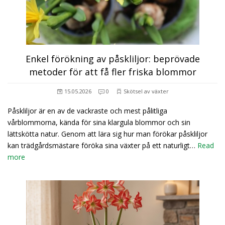
Enkel förökning av påskliljor: beprövade
metoder för att få fler friska blommor
15.05.2026
0
Skötsel av växter
Påskliljor är en av de vackraste och mest pålitliga
vårblommorna, kända för sina klargula blommor och sin
lättskötta natur. Genom att lära sig hur man förökar påskliljor
kan trädgårdsmästare föröka sina växter på ett naturligt…
Read
more