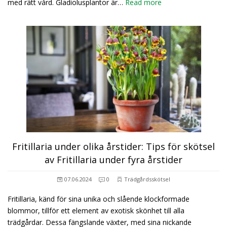
med rätt vård. Gladiolusplantor är…
Read more
Fritillaria under olika årstider: Tips för skötsel
av Fritillaria under fyra årstider
07.06.2024
0
Trädgårdsskötsel
Fritillaria, känd för sina unika och slående klockformade
blommor, tillför ett element av exotisk skönhet till alla
trädgårdar. Dessa fängslande växter, med sina nickande