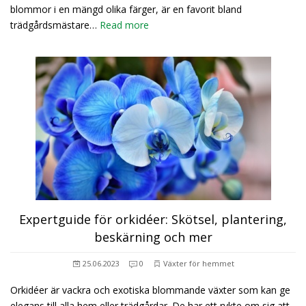
blommor i en mängd olika färger, är en favorit bland
trädgårdsmästare…
Read more
Expertguide för orkidéer: Skötsel, plantering,
beskärning och mer
25.06.2023
0
Växter för hemmet
Orkidéer är vackra och exotiska blommande växter som kan ge
elegans till alla hem eller trädgårdar. De har ett rykte om sig att