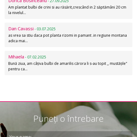
Dorica Bosinceanu
- 27.09.2025
Am plantat bulbi de crini si au răsărit,crescând in 2 săptămâni 20 cm
la nivelul…
Dan Cavassi
- 03.07.2025
as vrea sa stiu daca pot planta rizomi in pamant .in regiune montana
adica mai…
Mihaela
- 07.02.2025
Bună ziua, am câțiva bulbi de amarilis cărora li s-au topit ,, mustățile"
pentru ca…
Puneți o întrebare