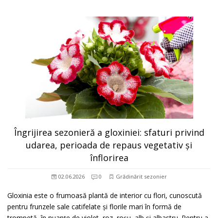
Îngrijirea sezonieră a gloxiniei: sfaturi privind
udarea, perioada de repaus vegetativ și
înflorirea
02.06.2026
0
Grădinărit sezonier
Gloxinia este o frumoasă plantă de interior cu flori, cunoscută
pentru frunzele sale catifelate și florile mari în formă de
trompetă, în nuanțe de violet, roz, roșu, alb și albastru. Pentru a