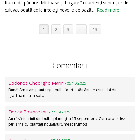
fructe de pădure delicioase și bogate în nutrienți sunt ușor de
cultivat odată ce le înțelegi nevoile de bază.…
Read more
1
2
3
…
13
Comentarii
Bodonea Gheorghe Marin
- 05.10.2025
Bună! Am transplant niște bulbi foarte bătrâni de crini albi din
gradina mea in sol…
Dorica Bosinceanu
- 27.09.2025
Au răsărit crinii din bulbii plantați la 15 septembrie!Cum procedez
ptr.iarna cu plantați nouă!Mulțumesc frumos!