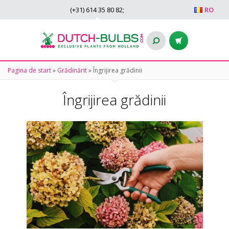
(+31)
614 35 80 82
;
RO
Pagina de start
»
Grădinărit
»
Îngrijirea grădinii
Îngrijirea grădinii