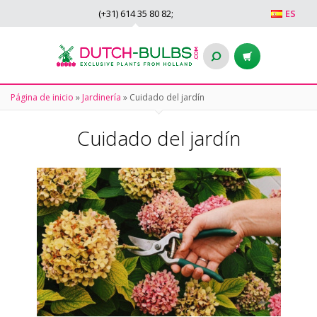
(+31)
614 35 80 82
;
ES
Página de inicio
»
Jardinería
»
Cuidado del jardín
Cuidado del jardín