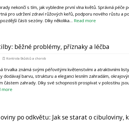
rady nekončí s tím, jak vybledne první vlna květů. Správná péče 
tná pro udržení zdraví růžových keřů, podporu nového růstu a po
 pozdější části sezóny. Díky několika…
Read more
ilby: běžné problémy, příznaky a léčba
Kontrola škůdců a chorob
ná trvalka známá svými péřovitými květenstvími a atraktivními list
iny dodávají barvu, strukturu a eleganci lesním zahradám, okrajov
 částem zahrady. Díky své schopnosti prospívat v polostínu jso
d more
oviny po odkvětu: Jak se starat o cibuloviny, 