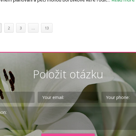
2
3
…
13
Položit otázku