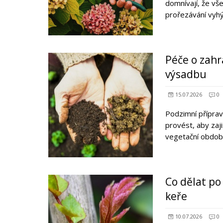
domnívají, že vš
prořezávání vyhýb
Péče o zahr
výsadbu
15.07.2026
0
Podzimní příprav
provést, aby zaji
vegetační obdob
Co dělat po
keře
10.07.2026
0