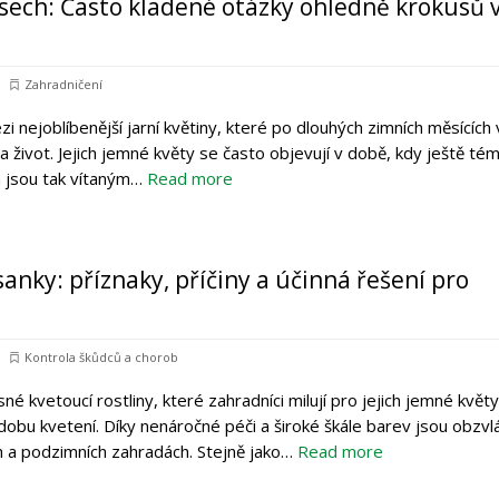
sech: Často kladené otázky ohledně krokusů 
Zahradničení
i nejoblíbenější jarní květiny, které po dlouhých zimních měsících 
 život. Jejich jemné květy se často objevují v době, kdy ještě tém
a jsou tak vítaným…
Read more
anky: příznaky, příčiny a účinná řešení pro
Kontrola škůdců a chorob
né kvetoucí rostliny, které zahradníci milují pro jejich jemné květy
dobu kvetení. Díky nenáročné péči a široké škále barev jsou obzvl
ch a podzimních zahradách. Stejně jako…
Read more