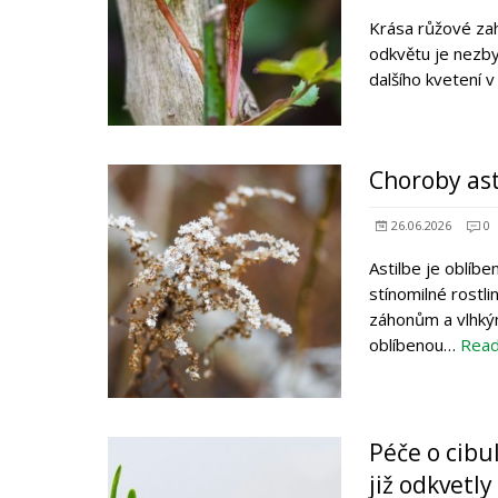
Krása růžové zah
odkvětu je nezby
dalšího kvetení v
Choroby ast
26.06.2026
0
Astilbe je oblíbe
stínomilné rostl
záhonům a vlhkým
oblíbenou…
Rea
Péče o cibul
již odkvetly