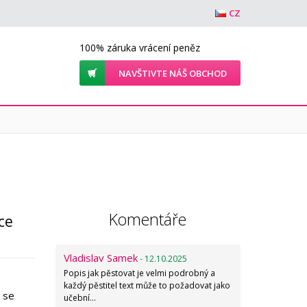
CZ
100% záruka vrácení peněz
NAVŠTIVTE NÁŠ OBCHOD
Komentáře
ce
Vladislav Samek
- 12.10.2025
Popis jak pěstovat je velmi podrobný a
každý pěstitel text může to požadovat jako
 se
učební…