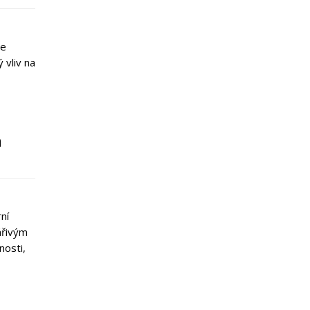
se
 vliv na
a
rní
ářivým
osti,