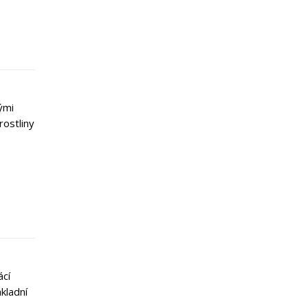
ými
rostliny
ácí
kladní