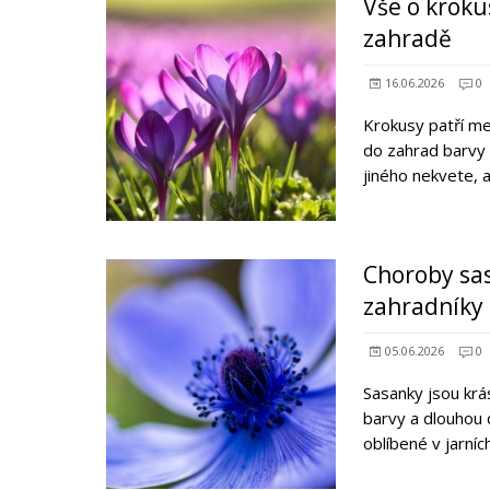
Vše o kroku
zahradě
16.06.2026
0
Krokusy patří mez
do zahrad barvy a
jiného nekvete, 
Choroby sas
zahradníky
05.06.2026
0
Sasanky jsou krás
barvy a dlouhou 
oblíbené v jarní