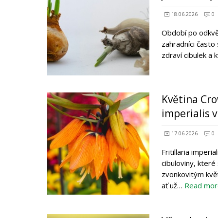
18.06.2026
0
Období po odkvětu
zahradníci často
zdraví cibulek a
Květina Crow
imperialis 
17.06.2026
0
Fritillaria imperi
cibuloviny, kter
zvonkovitým kvě
ať už…
Read mor