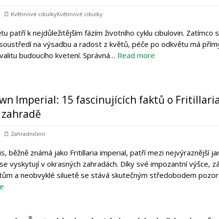
Květinové cibulkyKvětinové cibulky
 patří k nejdůležitějším fázím životního cyklu cibulovin. Zatímco 
 soustředí na výsadbu a radost z květů, péče po odkvětu má přímý
 kvalitu budoucího kvetení. Správná…
Read more
n Imperial: 15 fascinujících faktů o Fritillari
v zahradě
Zahradničení
alis, běžně známá jako Fritillaria imperial, patří mezi nejvýraznější ja
é se vyskytují v okrasných zahradách. Díky své impozantní výšce, z
tům a neobvyklé siluetě se stává skutečným středobodem pozorn
e