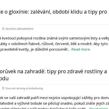
 o gloxínie: zalévání, období klidu a tipy pro
Sezónní zahradničení
ná kvetoucí pokojová rostlina známá svými sametovými listy a velk
ubky v odstínech fialové, růžové, červené, bílé a modré. Aby tyto 
 pravidelně kvetly, je důležité porozumět…
Read more
orůvek na zahradě: tipy pro zdravé rostliny a
rodu
Ovocné stromy a bobuloviny
k ve vaší zahradě patří mezi nejvíce uspokojující zážitky pro dom
 lahodné a výživné bobule se pěstují snadno, pokud znáte jejich zá
rávném plánování a péči mohou borůvkové keře rodit…
Read more