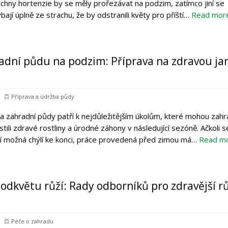
echny hortenzie by se měly prořezávat na podzim, zatímco jiní se
ají úplně ze strachu, že by odstranili květy pro příští…
Read mor
adní půdu na podzim: Příprava na zdravou jar
Příprava a údržba půdy
a zahradní půdy patří k nejdůležitějším úkolům, které mohou zahr
stili zdravé rostliny a úrodné záhony v následující sezóně. Ačkoli s
í možná chýlí ke konci, práce provedená před zimou má…
Read m
 odkvětu růží: Rady odborníků pro zdravější r
Péče o zahradu