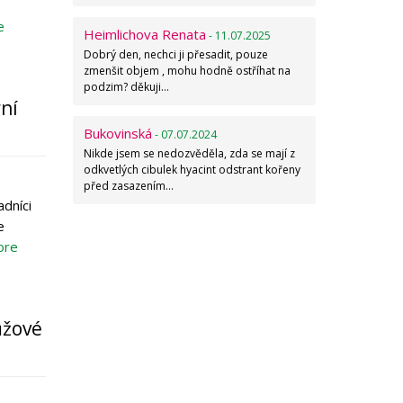
e
Heimlichova Renata
- 11.07.2025
Dobrý den, nechci ji přesadit, pouze
zmenšit objem , mohu hodně ostříhat na
podzim? děkuji…
ní
Bukovinská
- 07.07.2024
Nikde jsem se nedozvěděla, zda se mají z
odkvetlých cibulek hyacint odstrant kořeny
před zasazením…
adníci
e
ore
ůžové