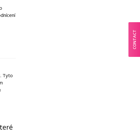
po
dnícení
CONTACT
y. Tyto
ým
u
které