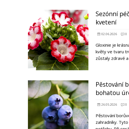
Sezónní péče
kvetení
02.06.2026
0
Gloxinie je krás
květy ve tvaru tr
zůstaly zdravé a
Pěstování b
bohatou ú
26.05.2026
0
Pěstování borůve
zahradníky. Tyto
potřeby. Při sp