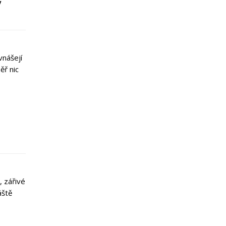
v
vnášejí
ěř nic
, zářivé
áště