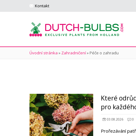
Kontakt
Úvodní stránka
»
Zahradničení
»
Péče o zahradu
Které odrůd
pro každéh
03.08.2026
0
Prořezávání patř