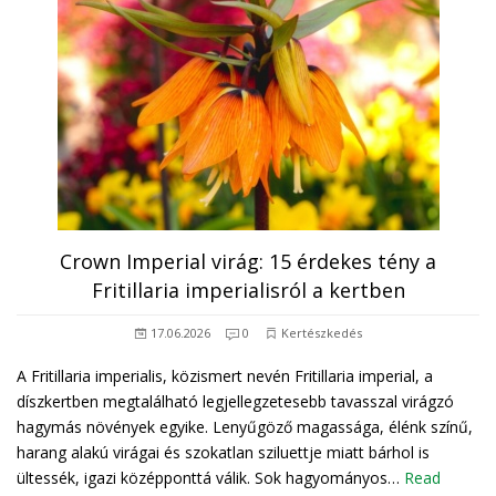
Crown Imperial virág: 15 érdekes tény a
Fritillaria imperialisról a kertben
17.06.2026
0
Kertészkedés
A Fritillaria imperialis, közismert nevén Fritillaria imperial, a
díszkertben megtalálható legjellegzetesebb tavasszal virágzó
hagymás növények egyike. Lenyűgöző magassága, élénk színű,
harang alakú virágai és szokatlan sziluettje miatt bárhol is
ültessék, igazi középponttá válik. Sok hagyományos…
Read