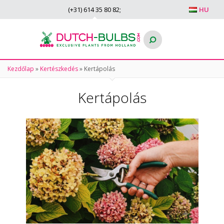
(+31)
614 35 80 82
;
HU
Kezdőlap
»
Kertészkedés
»
Kertápolás
Kertápolás