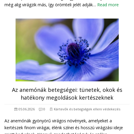
még alig virágzik más, így örömteli jelét adják…
Read more
Az anemónák betegségei: tünetek, okok és
hatékony megoldások kertészeknek
05.06.2026
0
Kártevők és betegségek elleni védekezés
Az anemónák gyönyörű virágos növények, amelyeket a
kertészek finom virágai, élénk színei és hosszú virágzási ideje