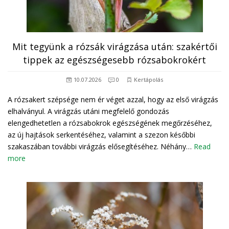
Mit tegyünk a rózsák virágzása után: szakértői
tippek az egészségesebb rózsabokrokért
10.07.2026
0
Kertápolás
A rózsakert szépsége nem ér véget azzal, hogy az első virágzás
elhalványul. A virágzás utáni megfelelő gondozás
elengedhetetlen a rózsabokrok egészségének megőrzéséhez,
az új hajtások serkentéséhez, valamint a szezon későbbi
szakaszában további virágzás elősegítéséhez. Néhány…
Read
more