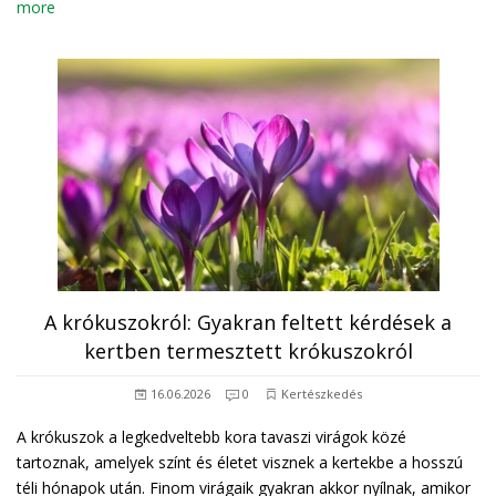
more
A krókuszokról: Gyakran feltett kérdések a
kertben termesztett krókuszokról
16.06.2026
0
Kertészkedés
A krókuszok a legkedveltebb kora tavaszi virágok közé
tartoznak, amelyek színt és életet visznek a kertekbe a hosszú
téli hónapok után. Finom virágaik gyakran akkor nyílnak, amikor