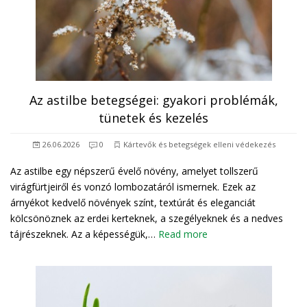
Az astilbe betegségei: gyakori problémák,
tünetek és kezelés
26.06.2026
0
Kártevők és betegségek elleni védekezés
Az astilbe egy népszerű évelő növény, amelyet tollszerű
virágfürtjeiről és vonzó lombozatáról ismernek. Ezek az
árnyékot kedvelő növények színt, textúrát és eleganciát
kölcsönöznek az erdei kerteknek, a szegélyeknek és a nedves
tájrészeknek. Az a képességük,…
Read more