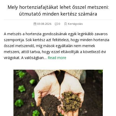
Mely hortenziafajtákat lehet ősszel metszeni:
útmutató minden kertész számára
03.08.2026
0
Kertápolás
A metszés a hortenzia gondozásának egyik leginkább zavaros
szempontja. Sok kertész azt feltételezi, hogy minden hortenzia
ősszel metszendő, míg mások egyáltalán nem mernek
metszeni, attól tartva, hogy ezzel eltávolítják a következő évi
virágokat. A valóságban…
Read more