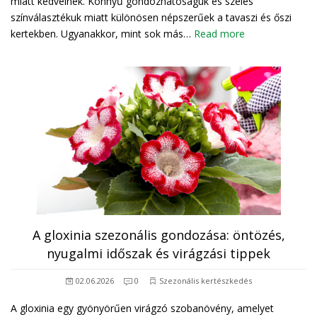
miatt kedvelnek. Könnyű gondozhatóságuk és széles
színválasztékuk miatt különösen népszerűek a tavaszi és őszi
kertekben. Ugyanakkor, mint sok más…
Read more
A gloxinia szezonális gondozása: öntözés,
nyugalmi időszak és virágzási tippek
02.06.2026
0
Szezonális kertészkedés
A gloxinia egy gyönyörűen virágzó szobanövény, amelyet