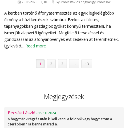
26.05.2026
0
Gyümölcsfák és bogyós gyümölcsök
A kertben történő áfonyatermesztés az egyik legkielégítőbb
élmény a házi kertészek számára. Ezeket az ízletes,
tápanyagokban gazdag bogyókat könnyű termeszteni, ha
ismerjük alapvető igényeiket. Megfelelő tervezéssel és
gondozással az áfonyanövények évtizedeken át teremhetnek,
így kiváló…
Read more
1
2
3
…
13
Megjegyzések
Becsák László
- 19.10.2024
A hagymát virágzás után ki kell venni a földből,vagy hagyhatom a
cserépben?Ha benne marad a…