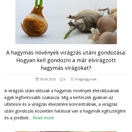
A hagymás növények virágzás utáni gondozása:
Hogyan kell gondozni a már elvirágzott
hagymás virágokat?
18.06.2026
0
Virághagymák
A virágzás utáni időszak a hagymás növények életciklusának
egyik legfontosabb szakasza. Míg a kertészek gyakran az
ültetésre és a virágzás élvezetére koncentrálnak, a virágzás
utáni gondozás közvetlen hatással van a hagymák egészségére
és a jövőbeli…
Read more