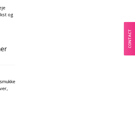
eje
ækst og
CONTACT
mer
g smukke
ver,