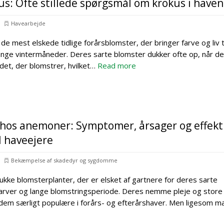
us: Ofte stillede spørgsmål om krokus i haven
Havearbejde
de mest elskede tidlige forårsblomster, der bringer farve og liv t
ange vintermåneder. Deres sarte blomster dukker ofte op, når der
det, der blomstrer, hvilket…
Read more
os anemoner: Symptomer, årsager og effekt
l haveejere
Bekæmpelse af skadedyr og sygdomme
ke blomsterplanter, der er elsket af gartnere for deres sarte
farver og lange blomstringsperiode. Deres nemme pleje og store
 dem særligt populære i forårs- og efterårshaver. Men ligesom 