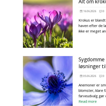
Alt om krok
16.06.2026
0
Krokus er blandt 
haven efter de l
ikke er meget an
Sygdomme h
løsninger ti
05.06.2026
0
Anemoner er smuk
blomster, klare 
farveudvalg gør
Read more