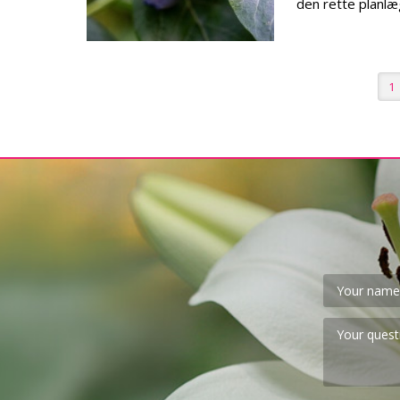
den rette planlæ
1