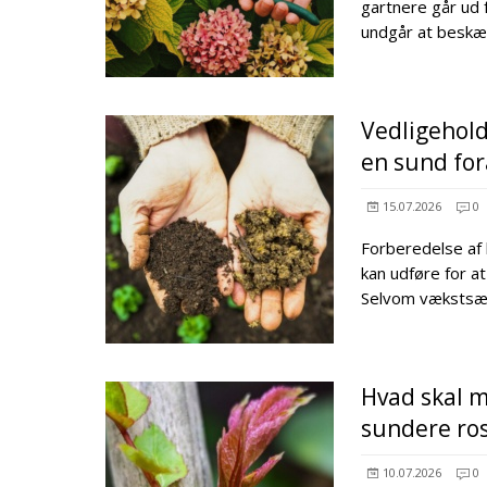
gartnere går ud 
undgår at beskær
Vedligehold
en sund for
15.07.2026
0
Forberedelse af 
kan udføre for a
Selvom vækstsæs
Hvad skal m
sundere ro
10.07.2026
0