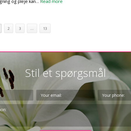
gning og pleje kan…
Read more
2
3
…
13
Stil et spørgsmål