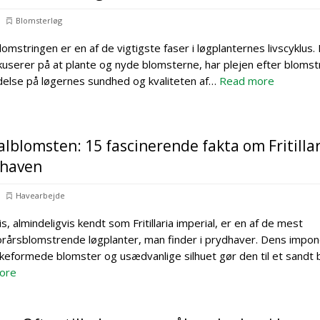
Blomsterløg
omstringen er en af de vigtigste faser i løgplanternes livscyklus
kuserer på at plante og nyde blomsterne, har plejen efter blomst
ydelse på løgernes sundhed og kvaliteten af…
Read more
lblomsten: 15 fascinerende fakta om Fritillar
i haven
Havearbejde
alis, almindeligvis kendt som Fritillaria imperial, er en af de mest
forårsblomstrende løgplanter, man finder i prydhaver. Dens impo
okkeformede blomster og usædvanlige silhuet gør den til et sandt b
ore