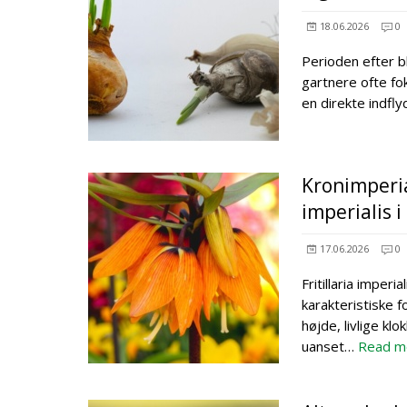
18.06.2026
0
Perioden efter bl
gartnere ofte fo
en direkte indfl
Kronimperia
imperialis 
17.06.2026
0
Fritillaria imperi
karakteristiske 
højde, livlige kl
uanset…
Read m