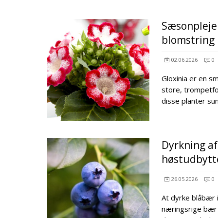
Sæsonpleje a
blomstring
02.06.2026
0
Gloxinia er en s
store, trompetfor
disse planter s
Dyrkning af
høstudbytt
26.05.2026
0
At dyrke blåbær 
næringsrige bær