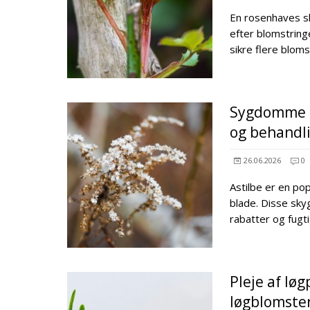
En rosenhaves sk
efter blomstrin
sikre flere blo
Sygdomme h
og behandl
26.06.2026
0
Astilbe er en po
blade. Disse skyg
rabatter og fugt
Pleje af lø
løgblomster