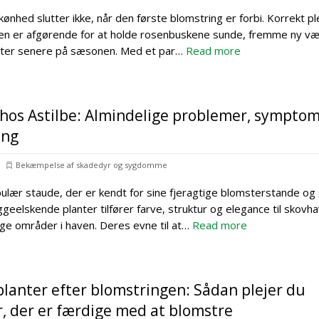
ønhed slutter ikke, når den første blomstring er forbi. Korrekt pl
gen er afgørende for at holde rosenbuskene sunde, fremme ny v
mster senere på sæsonen. Med et par…
Read more
os Astilbe: Almindelige problemer, sympto
ing
Bekæmpelse af skadedyr og sygdomme
pulær staude, der er kendt for sine fjeragtige blomsterstande o
geelskende planter tilfører farve, struktur og elegance til skovha
ige områder i haven. Deres evne til at…
Read more
gplanter efter blomstringen: Sådan plejer du
, der er færdige med at blomstre