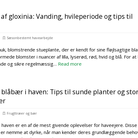
f gloxinia: Vanding, hvileperiode og tips til
Sæsonbestemt havearbejde
muk, blomstrende stueplante, der er kendt for sine fløjlsagtige bl
mede blomster i nuancer af lilla, lyserød, rød, hvid og blå. For at
unde og sikre regelmæssig…
Read more
 blåbær i haven: Tips til sunde planter og sto
er
Frugttræer og bær
i haven er en af de mest givende oplevelser for haveejere. Disse
 er nemme at dyrke, når man kender deres grundlæggende beho