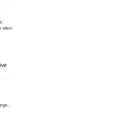
il
 ellers
ive
mange…