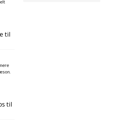
elt
 til
tnere
sæson.
s til