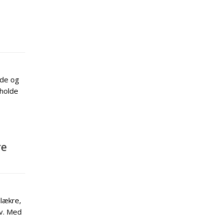
ade og
 holde
re
 lækre,
v. Med