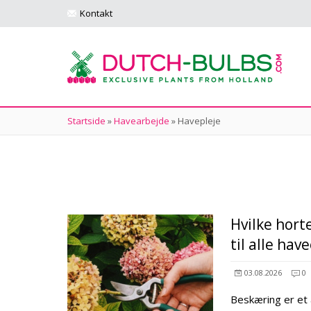
Kontakt
Startside
»
Havearbejde
»
Havepleje
Hvilke hort
til alle hav
03.08.2026
0
Beskæring er et 