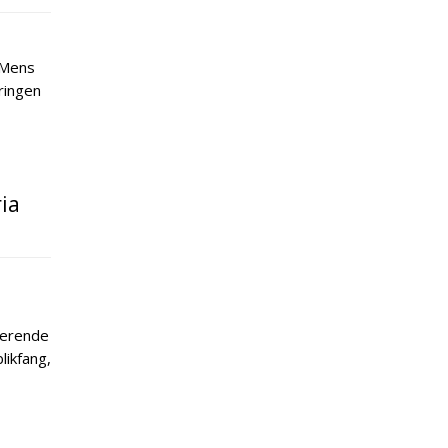
. Mens
ringen
ia
nerende
likfang,