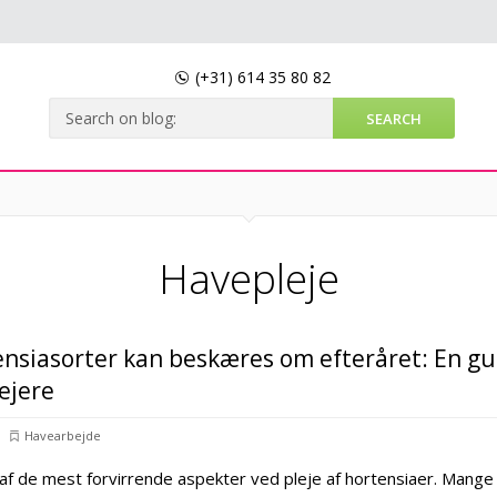
(+31)
614 35 80 82
Havepleje
ensiasorter kan beskæres om efteråret: En gu
eejere
Havearbejde
af de mest forvirrende aspekter ved pleje af hortensiaer. Mange