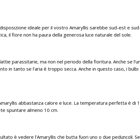
a disposizione ideale per il vostro Amaryllis sarebbe sud-est e sud
ica, il fiore non ha paura della generosa luce naturale del sole.
lattie parassitarie, ma non nel periodo della fioritura. Anche se l’u
anto in tanto se l’aria è troppo secca. Anche in questo caso, i bulbi
o Amaryllis abbastanza calore e luce. La temperatura perfetta è di 
ete spuntare almeno 10 cm.
risultato è vedere l’Amaryllis che butta fuori uno o due peduncoli. S