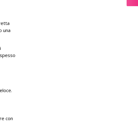
retta
po una
i
è spesso
eloce.
ire con