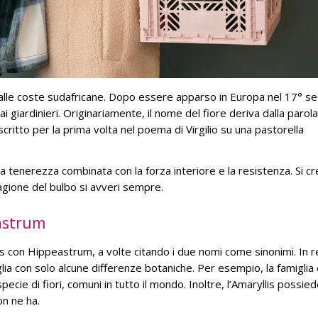
 dalle coste sudafricane. Dopo essere apparso in Europa nel 17° se
i giardinieri. Originariamente, il nome del fiore deriva dalla parol
descritto per la prima volta nel poema di Virgilio su una pastorella
la tenerezza combinata con la forza interiore e la resistenza. Si c
agione del bulbo si avveri sempre.
eastrum
lis con Hippeastrum, a volte citando i due nomi come sinonimi. In r
a con solo alcune differenze botaniche. Per esempio, la famiglia 
cie di fiori, comuni in tutto il mondo. Inoltre, l’Amaryllis possie
on ne ha.