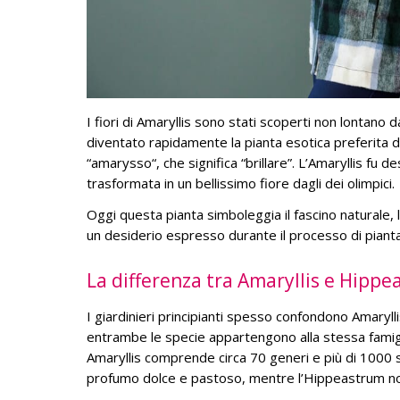
I fiori di Amaryllis sono stati scoperti non lontano
diventato rapidamente la pianta esotica preferita da
“amarysso
“, che significa “brillare”. L’Amaryllis fu 
trasformata in un bellissimo fiore dagli dei olimpici.
Oggi questa pianta simboleggia il fascino naturale, 
un desiderio espresso durante il processo di piant
La differenza tra Amaryllis e Hipp
I giardinieri principianti spesso confondono Amary
l
entrambe le specie appartengono alla stessa famigli
Amaryllis comprende circa 70 generi e più di 1000 spe
profumo dolce e pastoso, mentre l’Hippeastrum n