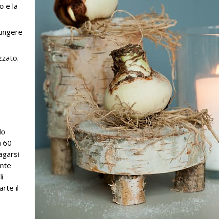
o e la
iungere
izzato.
do
i 60
agarsi
ente
li
rte il