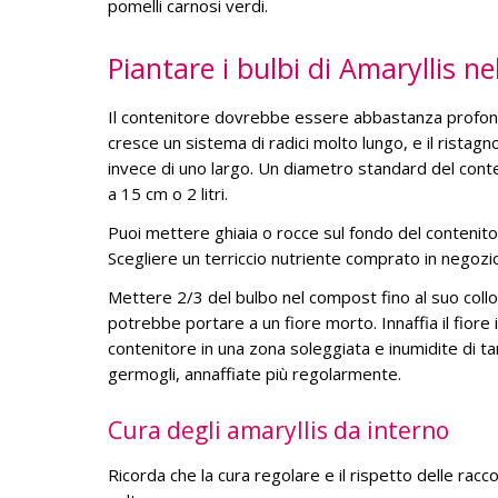
pomelli carnosi verdi.
Piantare i bulbi di Amaryllis ne
Il contenitore dovrebbe essere abbastanza profond
cresce un sistema di radici molto lungo, e il ristag
invece di uno largo. Un diametro standard del cont
a 15 cm o 2 litri.
Puoi mettere ghiaia o rocce sul fondo del contenito
Scegliere un terriccio nutriente comprato in negozio
Mettere 2/3 del bulbo nel compo
st fino al suo
coll
potrebbe portare a un fiore morto. Innaffia il fiore
contenitore in una zona soleggiata e inumidite di t
germogli, annaffiate più regolarmente.
Cura degli amaryllis da interno
Ricorda che la cura regolare e il rispetto delle rac