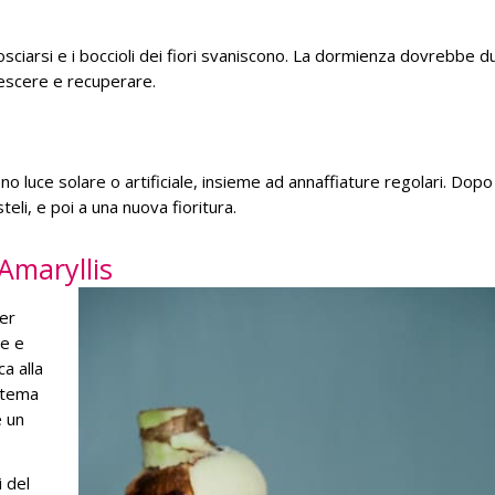
losciarsi e i boccioli dei fiori svaniscono. La dormienza dovrebbe d
rescere e recuperare.
ono luce solare o artificiale, insieme ad annaffiature regolari. Dop
teli, e poi a una nuova fioritura.
 Amaryllis
er
re e
ca alla
istema
è un
i del