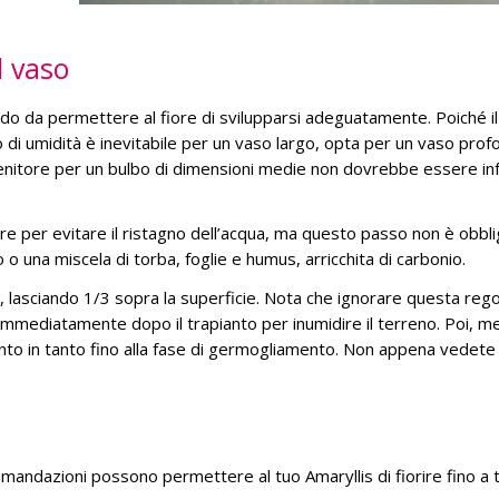
l vaso
o da permettere al fiore di svilupparsi adeguatamente. Poiché il
no di umidità è inevitabile per un vaso largo, opta per un vaso pro
enitore per un bulbo di dimensioni medie non dovrebbe essere in
re per evitare il ristagno dell’acqua, ma questo passo non è obbli
 o una miscela di torba, foglie e humus, arricchita di carbonio.
o, lasciando 1/3 sopra la superficie. Nota che ignorare questa rego
 immediatamente dopo il trapianto per inumidire il terreno. Poi, me
anto in tanto fino alla fase di germogliamento. Non appena vedete 
comandazioni possono permettere al tuo Amaryllis di fiorire fino a 