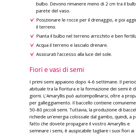
bulbo. Devono rimanere meno di 2 cm tra il bulb
parete del vaso.
Posizionare le rocce per il drenaggio, e poi agg
il terreno.
Pianta il bulbo nel terreno arricchito e ben fertil
Acqua il terreno e lascialo drenare.
Assicurati l’accesso alla luce del sole.
Fiori e vasi di semi
I primi semi appaiono dopo 4-6 settimane. Il perio
abituale tra la fioritura e la formazione dei semi è d
giorni. L’Amaryllis può autoimpollinarsi, oltre a prop
per galleggiamento. Il baccello contiene comunem
50-80 piccoli semi. Tuttavia, la produzione di baccel
richiede un’energia colossale dal gambo, quindi, a pa
fatto che dovete propagare il vostro Amaryllis e
seminare i semi, è auspicabile tagliare i suoi fiori ai