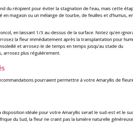
d du récipient pour éviter la stagnation de l’eau, mais cette éta
eté en magasin ou un mélange de tourbe, de feuilles et d’humus, en
son
col, en laissant 1/3 au-dessus de la surface. Notez qu’en ignor
Arrosez la fleur immédiatement après la transplantation pour humi
t ensoleillé et arrosez-le de temps en temps jusqu’au stade du
 arrosez plus régulièrement.
és
recommandations pourraient permettre à votre Amaryllis de fleuri
a disposition idéale pour votre Amaryllis serait le sud-est et le su
Afrique du Sud, la fleur ne craint pas la lumière naturelle généreus