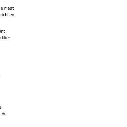
pe n’est
richi en
ant
difier
r
d-
e du