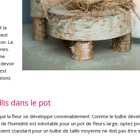
t la
peut
son. La
ines.
une
 devoir
 est
utons
lis dans le pot
 que la fleur se développe convenablement. Comme le bulbe déve
 de l’humidité est inévitable pour un pot de fleurs large, optez po
pient standard pour un bulbe de taille moyenne ne doit pas être i