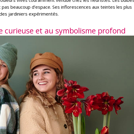
x couleurs vives couramment vendue chez les fleuristes. Les bulbe
t pas beaucoup d’espace. Ses inflorescences aux teintes les plus
des jardiniers expérimentés.
oire curieuse et au symbolisme profond