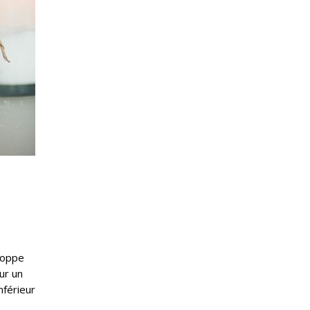
loppe
ur un
nférieur