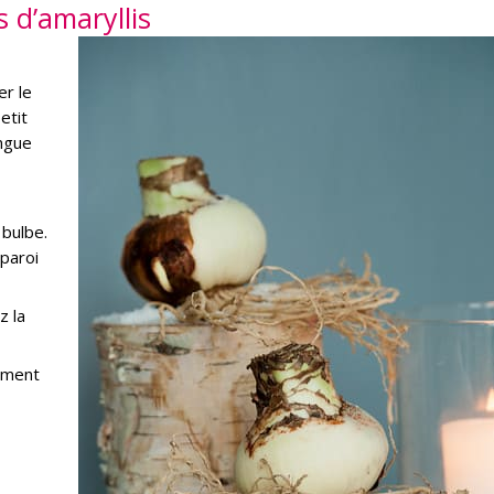
 d’amaryllis
er le
etit
ongue
 bulbe.
 paroi
z la
sement