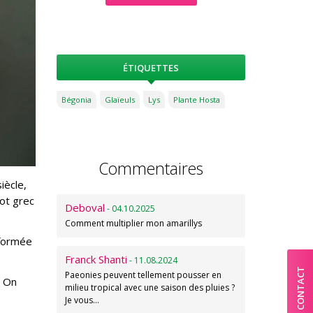
ÉTIQUETTES
Bégonia
Glaïeuls
Lys
Plante Hosta
Commentaires
iècle,
mot grec
Deboval
- 04.10.2025
Comment multiplier mon amarillys
sformée
Franck Shanti
- 11.08.2024
CONTACT
Paeonies peuvent tellement pousser en
. On
milieu tropical avec une saison des pluies ?
Je vous…