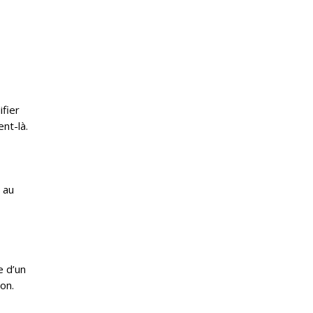
ifier
ent-là.
 au
e d’un
son.