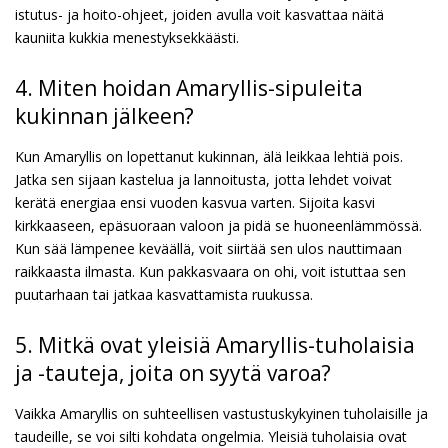
istutus- ja hoito-ohjeet, joiden avulla voit kasvattaa näitä
kauniita kukkia menestyksekkäästi.
4. Miten hoidan Amaryllis-sipuleita
kukinnan jälkeen?
Kun Amaryllis on lopettanut kukinnan, älä leikkaa lehtiä pois.
Jatka sen sijaan kastelua ja lannoitusta, jotta lehdet voivat
kerätä energiaa ensi vuoden kasvua varten. Sijoita kasvi
kirkkaaseen, epäsuoraan valoon ja pidä se huoneenlämmössä.
Kun sää lämpenee keväällä, voit siirtää sen ulos nauttimaan
raikkaasta ilmasta. Kun pakkasvaara on ohi, voit istuttaa sen
puutarhaan tai jatkaa kasvattamista ruukussa.
5. Mitkä ovat yleisiä Amaryllis-tuholaisia
ja -tauteja, joita on syytä varoa?
Vaikka Amaryllis on suhteellisen vastustuskykyinen tuholaisille ja
taudeille, se voi silti kohdata ongelmia. Yleisiä tuholaisia ovat