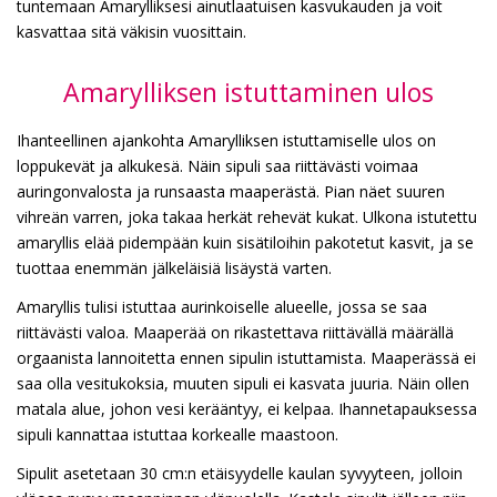
tuntemaan Amarylliksesi ainutlaatuisen kasvukauden ja voit
kasvattaa sitä väkisin vuosittain.
Amarylliksen istuttaminen ulos
Ihanteellinen ajankohta Amarylliksen istuttamiselle ulos on
loppukevät ja alkukesä. Näin sipuli saa riittävästi voimaa
auringonvalosta ja runsaasta maaperästä. Pian näet suuren
vihreän varren, joka takaa herkät rehevät kukat. Ulkona istutettu
amaryllis elää pidempään kuin sisätiloihin pakotetut kasvit, ja se
tuottaa enemmän jälkeläisiä lisäystä varten.
Amaryllis tulisi istuttaa aurinkoiselle alueelle, jossa se saa
riittävästi valoa. Maaperää on rikastettava riittävällä määrällä
orgaanista lannoitetta ennen sipulin istuttamista. Maaperässä ei
saa olla vesitukoksia, muuten sipuli ei kasvata juuria. Näin ollen
matala alue, johon vesi kerääntyy, ei kelpaa. Ihannetapauksessa
sipuli kannattaa istuttaa korkealle maastoon.
Sipulit asetetaan 30 cm:n etäisyydelle kaulan syvyyteen, jolloin