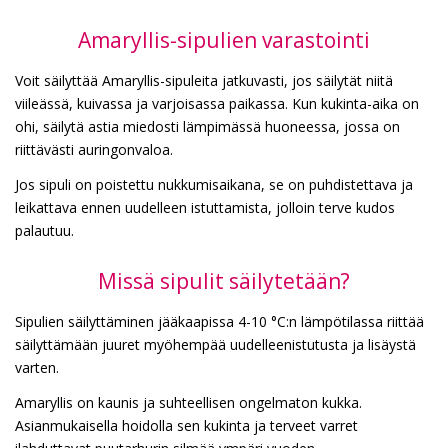
Amaryllis-sipulien varastointi
Voit säilyttää Amaryllis-sipuleita jatkuvasti, jos säilytät niitä
viileässä, kuivassa ja varjoisassa paikassa. Kun kukinta-aika on
ohi, säilytä astia miedosti lämpimässä huoneessa, jossa on
riittävästi auringonvaloa.
Jos sipuli on poistettu nukkumisaikana, se on puhdistettava ja
leikattava ennen uudelleen istuttamista, jolloin terve kudos
palautuu.
Missä sipulit säilytetään?
Sipulien säilyttäminen jääkaapissa 4-10 °C:n lämpötilassa riittää
säilyttämään juuret myöhempää uudelleenistutusta ja lisäystä
varten.
Amaryllis on kaunis ja suhteellisen ongelmaton kukka.
Asianmukaisella hoidolla sen kukinta ja terveet varret