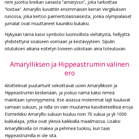
nimi juontui kreikan sanasta ”amarysso”, joka tarkoittaa
”loistaa”. Amaryllis kuvattiin ensimmäisen kerran Vergiliuksen
runossa, joka kertoo paimentolaisnaisesta, jonka olympialaiset
jumalat ovat muuttaneet kauniiksi kukaksi.
Nykyään tämä kasvi symboloi luonnollista viehätystä, hellyyttä
yhdistettynä sisäiseen voimaan ja kestävyyteen. Sipulin
istutuksen aikana esitetyn toiveen uskotaan aina toteutuvan.
Amarylliksen ja Hippeastrumin välinen
ero
Aloittelevat puutarhurit sekoittavat usein Amarylliksen ja
Hippeastrumin keskenään, ja joskus nämä kaksi nimeä
mainitaan synonyymeinä. Itse asiassa molemmat lajit kuuluvat
samaan sukuun, ja niillä on vain muutamia kasvitieteellisiä eroja.
Esimerkiksi Amaryllis-sukuun kuuluu noin 70 sukua ja yli 1000
kukkalajia, jotka ovat yleisiä kaikkialla maailmassa. Lisäksi
Amarylliksella on makea ja pehmeä tuoksu, kun taas
Hippeastrumilla ei ole sitä.