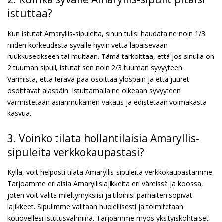
istuttaa?
Kun istutat Amaryllis-sipuleita, sinun tulisi haudata ne noin 1/3
niiden korkeudesta syvälle hyvin vettä läpäisevään
ruukkuseokseen tai multaan. Tämä tarkoittaa, että jos sinulla on
2 tuuman sipuli, istutat sen noin 2/3 tuuman syvyyteen.
Varmista, että terävä pää osoittaa ylöspäin ja että juuret
osoittavat alaspäin. Istuttamalla ne oikeaan syvyyteen
varmistetaan asianmukainen vakaus ja edistetään voimakasta
kasvua.
3. Voinko tilata hollantilaisia Amaryllis-
sipuleita verkkokaupastasi?
Kyllä, voit helposti tilata Amaryllis-sipuleita verkkokaupastamme.
Tarjoamme erilaisia Amaryllislajikkeita eri väreissä ja koossa,
joten voit valita mieltymyksiisi ja tiloihisi parhaiten sopivat
lajikkeet. Sipulimme valitaan huolellisesti ja toimitetaan
kotiovellesi istutusvalmiina. Tarjoamme myös yksityiskohtaiset