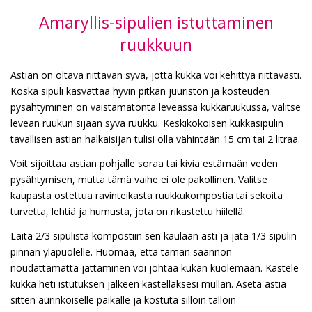
Amaryllis-sipulien istuttaminen
ruukkuun
Astian on oltava riittävän syvä, jotta kukka voi kehittyä riittävästi.
Koska sipuli kasvattaa hyvin pitkän juuriston ja kosteuden
pysähtyminen on väistämätöntä leveässä kukkaruukussa, valitse
leveän ruukun sijaan syvä ruukku. Keskikokoisen kukkasipulin
tavallisen astian halkaisijan tulisi olla vähintään 15 cm tai 2 litraa.
Voit sijoittaa astian pohjalle soraa tai kiviä estämään veden
pysähtymisen, mutta tämä vaihe ei ole pakollinen. Valitse
kaupasta ostettua ravinteikasta ruukkukompostia tai sekoita
turvetta, lehtiä ja humusta, jota on rikastettu hiilellä.
Laita 2/3 sipulista kompostiin sen kaulaan asti ja jätä 1/3 sipulin
pinnan yläpuolelle. Huomaa, että tämän säännön
noudattamatta jättäminen voi johtaa kukan kuolemaan. Kastele
kukka heti istutuksen jälkeen kastellaksesi mullan. Aseta astia
sitten aurinkoiselle paikalle ja kostuta silloin tällöin