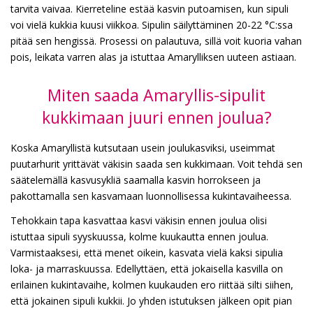
tarvita vaivaa. Kierreteline estää kasvin putoamisen, kun sipuli
voi vielä kukkia kuusi viikkoa. Sipulin säilyttäminen 20-22 °C:ssa
pitää sen hengissä. Prosessi on palautuva, sillä voit kuoria vahan
pois, leikata varren alas ja istuttaa Amarylliksen uuteen astiaan.
Miten saada Amaryllis-sipulit
kukkimaan juuri ennen joulua?
Koska Amaryllistä kutsutaan usein joulukasviksi, useimmat
puutarhurit yrittävät väkisin saada sen kukkimaan. Voit tehdä sen
säätelemällä kasvusykliä saamalla kasvin horrokseen ja
pakottamalla sen kasvamaan luonnollisessa kukintavaiheessa.
Tehokkain tapa kasvattaa kasvi väkisin ennen joulua olisi
istuttaa sipuli syyskuussa, kolme kuukautta ennen joulua.
Varmistaaksesi, että menet oikein, kasvata vielä kaksi sipulia
loka- ja marraskuussa. Edellyttäen, että jokaisella kasvilla on
erilainen kukintavaihe, kolmen kuukauden ero riittää silti siihen,
että jokainen sipuli kukkii. Jo yhden istutuksen jälkeen opit pian