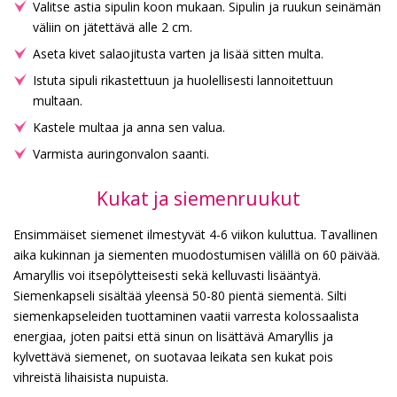
Valitse astia sipulin koon mukaan. Sipulin ja ruukun seinämän
väliin on jätettävä alle 2 cm.
Aseta kivet salaojitusta varten ja lisää sitten multa.
Istuta sipuli rikastettuun ja huolellisesti lannoitettuun
multaan.
Kastele multaa ja anna sen valua.
Varmista auringonvalon saanti.
Kukat ja siemenruukut
Ensimmäiset siemenet ilmestyvät 4-6 viikon kuluttua. Tavallinen
aika kukinnan ja siementen muodostumisen välillä on 60 päivää.
Amaryllis voi itsepölytteisesti sekä kelluvasti lisääntyä.
Siemenkapseli sisältää yleensä 50-80 pientä siementä. Silti
siemenkapseleiden tuottaminen vaatii varresta kolossaalista
energiaa, joten paitsi että sinun on lisättävä Amaryllis ja
kylvettävä siemenet, on suotavaa leikata sen kukat pois
vihreistä lihaisista nupuista.