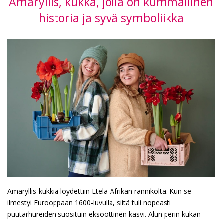
Amaryllis, kukka, jolla on kummallinen
historia ja syvä symboliikka
Amaryllis-kukkia löydettiin Etelä-Afrikan rannikolta. Kun se
ilmestyi Eurooppaan 1600-luvulla, siitä tuli nopeasti
puutarhureiden suosituin eksoottinen kasvi. Alun perin kukan