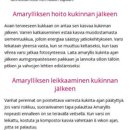
Amarylliksen hoito kukinnan jälkeen
Avain terveeseen kukkaan on antaa sen kasvaa kukinnan
jälkeen. Varren katkaiseminen estää kasvia muodostamasta
siemenruukkua, jolloin energiaa säästyy jatkokehitykseen. Varsi
leikataan yleensä vasta, kun se muuttuu keltaiseksi, kun taas
vihreä varsi jatkaa fotosynteesiä. Laita amaryllis kukinta-ajan
jälkeen auringonpaisteiseen paikkaan ja lannoita silloin tällöin
pitkien ja vahvojen lehtien edistämiseksi.
Amarylliksen leikkaaminen kukinnan
jälkeen
Vanhat perennat on poistettava varresta kukinta-ajan päätyttyä.
Jos varsi roikkuu, suoraviivainen tapa palauttaa Amaryllis
nopeasti ennalleen on se terävällä veitsellä. Kun varsi on
leikattu, kostuta ja kompostoi kasvia vähintään 6 viikon ajan,
jotta se palautuu.