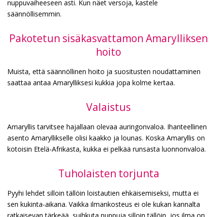
nuppuvaiheeseen asti. Kun näet versoja, kastele
säännöllisemmin.
Pakotetun sisäkasvattamon Amarylliksen
hoito
Muista, että säännöllinen hoito ja suositusten noudattaminen
saattaa antaa Amarylliksesi kukkia jopa kolme kertaa.
Valaistus
Amaryllis tarvitsee hajallaan olevaa auringonvaloa. Ihanteellinen
asento Amaryllikselle olisi kaakko ja lounas. Koska Amaryllis on
kotoisin Etelä-Afrikasta, kukka ei pelkää runsasta luonnonvaloa.
Tuholaisten torjunta
Pyyhi lehdet silloin tällöin loistautien ehkäisemiseksi, mutta ei
sen kukinta-aikana. Vaikka ilmankosteus ei ole kukan kannalta
ratkaisevan tärkeää, suihkuta nuppuja silloin tällöin, jos ilma on