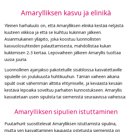
Amarylliksen kasvu ja elinikä
Yleinen harhaluulo on, että Amarylliksen elinikä kestää neljästä
kuuteen viikkoa ja että se kuihtuu kukinnan jälkeen.
Asianmukainen ylläpito, joka koostuu luonnollisten
kasvuolosuhteiden palauttamisesta, mahdollistaa kukan
kukkimisen 2-3 kertaa. Lepovaiheen jälkeen Amaryllis tuottaa
uusia juuria.
Luonnollinen ajanjakso pakotetuille sisätiloissa kasvatettaville
sipuleille on joulukuusta huhtikuuhun. Tämän vaiheen aikana
sipulit ovat vähemmän alttiita ehtymiselle, ja keväästä kesään
kestävä lepoaika soveltuu parhaiten kunnostukseen. Amaryllis
kasvatetaan usein sipulista tai siemenistä seuraavissa vaiheissa:
Amarylliksen sipulien istuttaminen
Puutarhurit suosittelevat Amarylliksen istuttamista sipulina,
mutta sen kasvattaminen kaupasta ostetuista siemenistä on