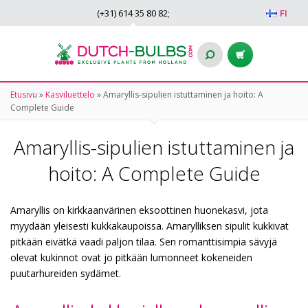
(+31)
614 35 80 82
;
FI
Etusivu
»
Kasviluettelo
»
Amaryllis-sipulien istuttaminen ja hoito: A
Complete Guide
Amaryllis-sipulien istuttaminen ja
hoito: A Complete Guide
Amaryllis on kirkkaanvärinen eksoottinen huonekasvi, jota
myydään yleisesti kukkakaupoissa. Amarylliksen sipulit kukkivat
pitkään eivätkä vaadi paljon tilaa. Sen romanttisimpia sävyjä
olevat kukinnot ovat jo pitkään lumonneet kokeneiden
puutarhureiden sydämet.