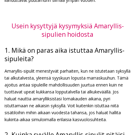
ilahduttavat puutarhurin silmää ympäri vuoden.
Usein kysyttyjä kysymyksiä Amaryllis-
sipulien hoidosta
1. Mikä on paras aika istuttaa Amaryllis-
sipuleita?
Amaryllis-sipulit menestyvät parhaiten, kun ne istutetaan syksyllä
tai alkutalvesta, yleensä syyskuun lopusta marraskuuhun. Tämä
ajoitus antaa sipuleille mahdollisuuden juurtua ennen kuin ne
tuottavat upeat kukkansa lopputalvella tai alkukeväällä. Jos
haluat nauttia amarylliksistasi lomakauden aikana, pyri
istuttamaan ne aikaisin syksyllä. Voit kuitenkin istuttaa niitä
sisätiloihin mihin aikaan vuodesta tahansa, jos haluat hallita
kukinta-aikaa simuloimalla erilaisia kasvuolosuhteita.
2. Kuinka syvälle Amaryllis-sipulit pitäisi