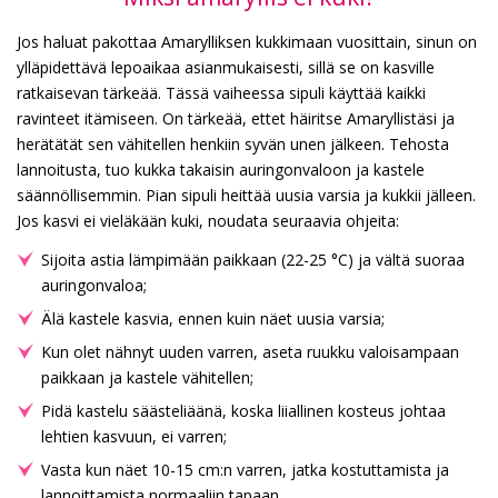
Jos haluat pakottaa Amarylliksen kukkimaan vuosittain, sinun on
ylläpidettävä lepoaikaa asianmukaisesti, sillä se on kasville
ratkaisevan tärkeää. Tässä vaiheessa sipuli käyttää kaikki
ravinteet itämiseen. On tärkeää, ettet häiritse Amaryllistäsi ja
herätätät sen vähitellen henkiin syvän unen jälkeen. Tehosta
lannoitusta, tuo kukka takaisin auringonvaloon ja kastele
säännöllisemmin. Pian sipuli heittää uusia varsia ja kukkii jälleen.
Jos kasvi ei vieläkään kuki, noudata seuraavia ohjeita:
Sijoita astia lämpimään paikkaan (22-25 °C) ja vältä suoraa
auringonvaloa;
Älä kastele kasvia, ennen kuin näet uusia varsia;
Kun olet nähnyt uuden varren, aseta ruukku valoisampaan
paikkaan ja kastele vähitellen;
Pidä kastelu säästeliäänä, koska liiallinen kosteus johtaa
lehtien kasvuun, ei varren;
Vasta kun näet 10-15 cm:n varren, jatka kostuttamista ja
lannoittamista normaaliin tapaan.