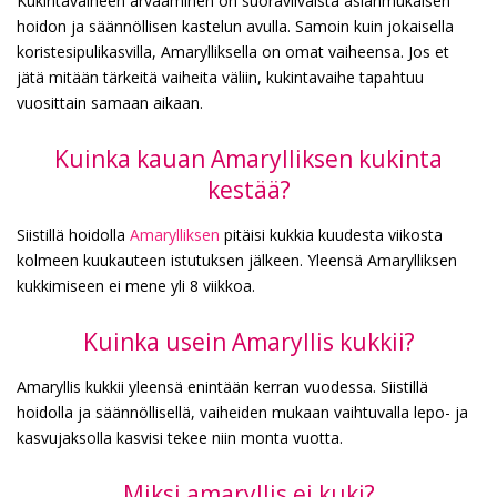
Kukintavaiheen arvaaminen on suoraviivaista asianmukaisen
hoidon ja säännöllisen kastelun avulla. Samoin kuin jokaisella
koristesipulikasvilla, Amarylliksella on omat vaiheensa. Jos et
jätä mitään tärkeitä vaiheita väliin, kukintavaihe tapahtuu
vuosittain samaan aikaan.
Kuinka kauan Amarylliksen kukinta
kestää?
Siistillä hoidolla
Amarylliksen
pitäisi kukkia kuudesta viikosta
kolmeen kuukauteen istutuksen jälkeen. Yleensä Amarylliksen
kukkimiseen ei mene yli 8 viikkoa.
Kuinka usein Amaryllis kukkii?
Amaryllis kukkii yleensä enintään kerran vuodessa. Siistillä
hoidolla ja säännöllisellä, vaiheiden mukaan vaihtuvalla lepo- ja
kasvujaksolla kasvisi tekee niin monta vuotta.
Miksi amaryllis ei kuki?