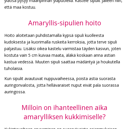
yläosa pysyy maanpinnan yläpuolella. Kastele sipulit jälleen niin,
että maa kostuu.
Amaryllis-sipulien hoito
Hoito aloitetaan puhdistamalla kypsä sipuli kuolleesta
kudoksesta ja kuorimalla ruskeita kerroksia, jotta terve sipuli
paljastuu. Lisäksi oikea kastelu varmistaa täyden kasvun, joten
kostuta vain 5 cm kuivaa maata, äläkä koskaan anna astian
kastua vedessä. Muuten sipuli saattaa mädäntyä ja houkutella
tuholaisia.
Kun sipulit avautuvat nuppuvaiheessa, poista astia suorasta
auringonvalosta, jotta hellävaraiset nuput eivät pala suorassa
auringossa.
Milloin on ihanteellinen aika
amarylliksen kukkimiselle?