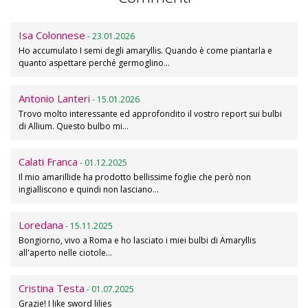
Isa Colonnese
- 23.01.2026
Ho accumulato I semi degli amaryllis. Quando è come piantarla e
quanto aspettare perché germoglino…
Antonio Lanteri
- 15.01.2026
Trovo molto interessante ed approfondito il vostro report sui bulbi
di Allium. Questo bulbo mi…
Calati Franca
- 01.12.2025
Il mio amarillide ha prodotto bellissime foglie che però non
ingialliscono e quindi non lasciano…
Loredana
- 15.11.2025
Bongiorno, vivo a Roma e ho lasciato i miei bulbi di Amaryllis
all'aperto nelle ciotole…
Cristina Testa
- 01.07.2025
Grazie! I like sword lilies