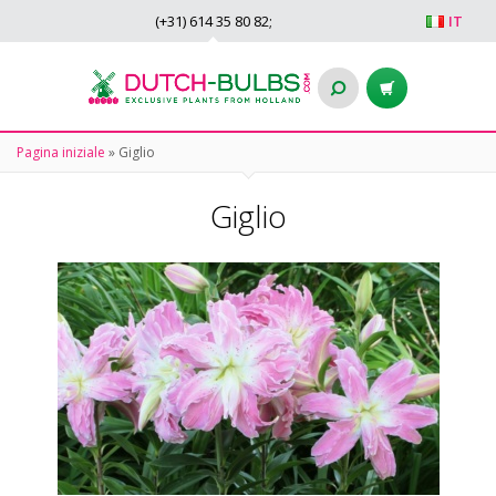
(+31)
614 35 80 82
;
IT
Pagina iniziale
»
Giglio
Giglio