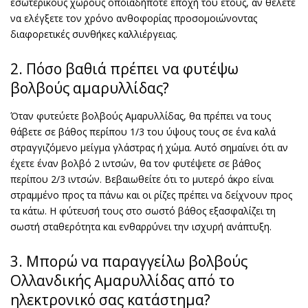
εσωτερικούς χώρους οποιαδήποτε εποχή του έτους, αν θέλετε
να ελέγξετε τον χρόνο ανθοφορίας προσομοιώνοντας
διαφορετικές συνθήκες καλλιέργειας.
2. Πόσο βαθιά πρέπει να φυτέψω
βολβούς αμαρυλλίδας?
Όταν φυτεύετε βολβούς Αμαρυλλίδας, θα πρέπει να τους
θάβετε σε βάθος περίπου 1/3 του ύψους τους σε ένα καλά
στραγγιζόμενο μείγμα γλάστρας ή χώμα. Αυτό σημαίνει ότι αν
έχετε έναν βολβό 2 ιντσών, θα τον φυτέψετε σε βάθος
περίπου 2/3 ιντσών. Βεβαιωθείτε ότι το μυτερό άκρο είναι
στραμμένο προς τα πάνω και οι ρίζες πρέπει να δείχνουν προς
τα κάτω. Η φύτευσή τους στο σωστό βάθος εξασφαλίζει τη
σωστή σταθερότητα και ενθαρρύνει την ισχυρή ανάπτυξη.
3. Μπορώ να παραγγείλω βολβούς
Ολλανδικής Αμαρυλλίδας από το
ηλεκτρονικό σας κατάστημα?