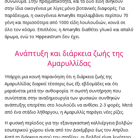
συνώνυμα. Στην πραγματικότητα, και τα δύο είδη ανήκουν
στην ίδια οικογένεια με λίγες μόνο βοτανικές διαφορές. Για
παράδειγμα, η οικογένεια Amaryllis περιλαμβάνει περίπου 70
γένη και περισσότερα από 1000 είδη λουλουδιών, κοινά σε
όλο τον κόσμο. Επιπλέον, η Amaryllis διαθέτει γλυκό και απαλό
άρωμα, ενώ το Hippeastrum δεν έχει.
Ανάπτυξη και διάρκεια ζωής της
Αμαρυλλίδας
Υπάρχει μια κοινή παρανόηση ότι η διάρκεια ζωής της
Αμαρυλλίδας διαρκεί τέσσερις έως έξι εβδομάδες και ότι
μαραίνεται μετά την ανθοφορία. Η σωστή συντήρηση που
συνίσταται στην αναδημιουργία των φυσικών συνθηκών
ανάπτυξης επιτρέπει στο λουλούδι να ανθίσει 2-3 φορές. Μετά
από ένα στάδιο λήθαργου, η Αμαρυλλίς παράγει νέες ρίζες.
Η φυσική περίοδος για την εξαναγκαστική καλλιέργεια βολβών
εσωτερικού χώρου είναι από τον Δεκέμβριο έως τον Απρίλιο.
Κατά τη διάρκεια αυτού του σταδίου, οι βολβοί είναι λιγότερο