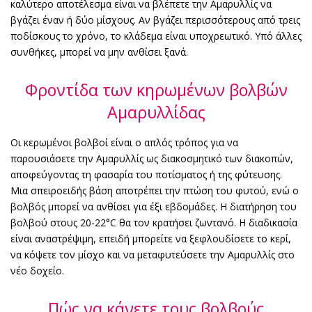
καλύτερο αποτέλεσμα είναι να βλέπετε την Αμαρυλλίς να
βγάζει έναν ή δύο μίσχους. Αν βγάζει περισσότερους από τρεις
ποδίσκους το χρόνο, το κλάδεμα είναι υποχρεωτικό. Υπό άλλες
συνθήκες, μπορεί να μην ανθίσει ξανά.
Φροντίδα των κηρωμένων βολβών
Αμαρυλλίδας
Οι κερωμένοι βολβοί είναι ο απλός τρόπος για να
παρουσιάσετε την Αμαρυλλίς ως διακοσμητικό των διακοπών,
αποφεύγοντας τη φασαρία του ποτίσματος ή της φύτευσης.
Μια σπειροειδής βάση αποτρέπει την πτώση του φυτού, ενώ ο
βολβός μπορεί να ανθίσει για έξι εβδομάδες. Η διατήρηση του
βολβού στους 20-22°C θα τον κρατήσει ζωντανό. Η διαδικασία
είναι αναστρέψιμη, επειδή μπορείτε να ξεφλουδίσετε το κερί,
να κόψετε τον μίσχο και να μεταφυτεύσετε την Αμαρυλλίς στο
νέο δοχείο.
Πώς να κάνετε τους βολβούς