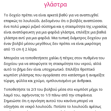
γλάστρα
Το δοχείο πρέπει να είναι αρκετά βαθύ για να αναπτυχθεί
επαρκώς το λουλούδι. Δεδομένου ότι ο βολβός αναπτύσσει
ένα πολύ μακρύ ριζικό σύστημα και η στασιμότητα της υγρασίας
είναι αναπόφευκτη για μια φαρδιά γλάστρα, επιλέξτε μια βαθιά
γλάστρα αντί για μια φαρδιά. Μια τυπική διάμετρος δοχείου για
έναν βολβό μέσου μεγέθους δεν πρέπει να είναι μικρότερη
από 15 cm ή 2 λίτρα.
Μπορείτε να τοποθετήσετε χαλίκι ή πέτρες στον πυθμένα του
δοχείου για να αποφύγετε τη στασιμότητα του νερού, αλλά
αυτό το βήμα δεν είναι υποχρεωτικό. Επιλέξτε θρεπτικό
κομπόστ γλάστρας που αγοράσατε στο κατάστημα ή αναμείξτε
τύρφη, φύλλα και χούμο, εμπλουτισμένο με άνθρακα.
Τοποθετήστε τα 2/3 του βολβού μέσα στο κομπόστ μέχρι το
λαιμό του, αφήνοντας το 1/3 πάνω από την επιφάνεια.
Σημειώστε ότι η αγνόηση αυτού του κανόνα μπορεί να
οδηγήσει σε νεκρό λουλούδι. Ποτίστε το λουλούδι αμέσως