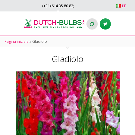
(+31)
614 35 80 82
;
IT
Pagina iniziale
»
Gladiolo
Gladiolo