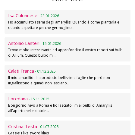
Isa Colonnese
- 23.01.2026
Ho accumulato I semi degli amaryllis. Quando è come piantarla e
quanto aspettare perché germoglino…
Antonio Lanteri
- 15.01.2026
Trovo molto interessante ed approfondito il vostro report sui bulbi
di Allium. Questo bulbo mi…
Calati Franca
- 01.12.2025
Il mio amarillide ha prodotto bellissime foglie che però non
ingialliscono e quindi non lasciano…
Loredana
- 15.11.2025
Bongiorno, vivo a Roma e ho lasciato i miei bulbi di Amaryllis
all'aperto nelle ciotole…
Cristina Testa
- 01.07.2025
Grazie! I like sword lilies