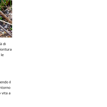
à di
ioritura
 le
endo il
intorno
 vita a