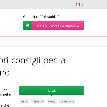
IT
Garanzia 100% soddisfatti o rimborsati
VISITA IL NOSTRO NEGOZIO
ri consigli per la
rno
esaggio
TAGS
o nelle
Giglio
Gladiolo
Hosta
La Begonia
re che