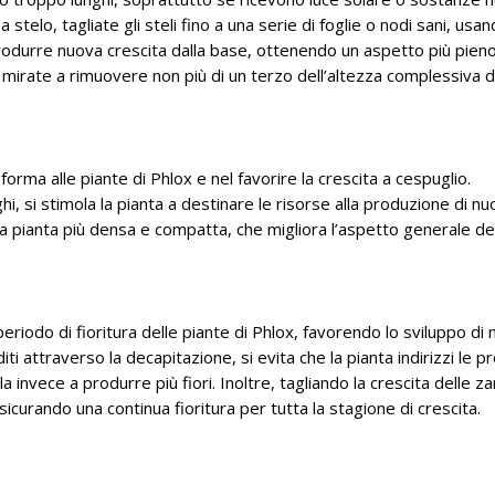
 stelo, tagliate gli steli fino a una serie di foglie o nodi sani, usan
produrre nuova crescita dalla base, ottenendo un aspetto più pien
mirate a rimuovere non più di un terzo dell’altezza complessiva d
rma alle piante di Phlox e nel favorire la crescita a cespuglio.
unghi, si stimola la pianta a destinare le risorse alla produzione di n
 è una pianta più densa e compatta, che migliora l’aspetto generale de
eriodo di fioritura delle piante di Phlox, favorendo lo sviluppo di
i attraverso la decapitazione, si evita che la pianta indirizzi le p
 invece a produrre più fiori. Inoltre, tagliando la crescita delle z
 assicurando una continua fioritura per tutta la stagione di crescita.