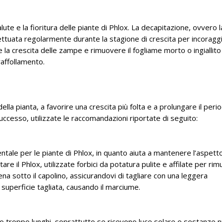
te e la fioritura delle piante di Phlox. La decapitazione, ovvero l
ettuata regolarmente durante la stagione di crescita per incoraggi
re la crescita delle zampe e rimuovere il fogliame morto o ingiallit
raffollamento.
la pianta, a favorire una crescita più folta e a prolungare il perio
successo, utilizzate le raccomandazioni riportate di seguito:
tale per le piante di Phlox, in quanto aiuta a mantenere l’aspetto
are il Phlox, utilizzate forbici da potatura pulite e affilate per rim
appena sotto il capolino, assicurandovi di tagliare con una leggera
 superficie tagliata, causando il marciume.
 o troppo lunghi, soprattutto se ricevono luce solare o sostanze n