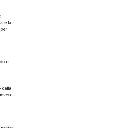
a
are la
o per
do di
 della
uovere i
utritive