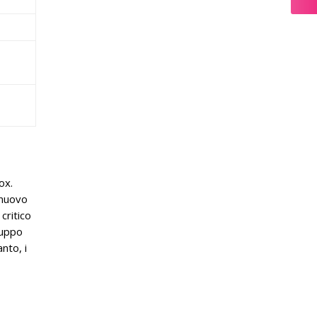
ox.
 nuovo
critico
luppo
nto, i