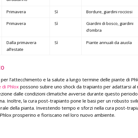
Primavera
Sì
Bordure, giardini rocciosi
Primavera
Sì
Giardini di bosco, giardini
d’ombra
Dalla primavera
Sì
Piante annuali da aiuola
all’estate
to
r l’attecchimento e la salute a lungo termine delle piante di Phl
e di Phlox
possono subire uno shock da trapianto per adattarsi al
zione dalle condizioni climatiche avverse durante questo periodo 
ana. Inoltre, la cura post-trapianto pone le basi per un robusto svi
nerale della pianta. Investendo tempo e sforzi nella cura post-trapia
i Phlox prosperino e fioriscano nel loro nuovo ambiente.