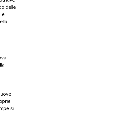
do delle
o e
ella
uova
lla
 nuove
roprie
ampe si