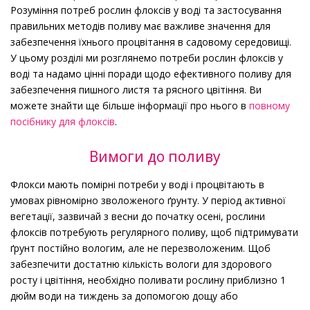
Розуміння потреб рослин флоксів у воді та застосування
правильних методів поливу має важливе значення для
забезпечення їхнього процвітання в садовому середовищі.
У цьому розділі ми розглянемо потреби рослин флоксів у
воді та надамо цінні поради щодо ефективного поливу для
забезпечення пишного листя та рясного цвітіння. Ви
можете знайти ще більше інформації про нього в
повному
посібнику для флоксів
.
Вимоги до поливу
Флокси мають помірні потреби у воді і процвітають в
умовах рівномірно зволоженого ґрунту. У період активної
вегетації, зазвичай з весни до початку осені, рослини
флоксів потребують регулярного поливу, щоб підтримувати
ґрунт постійно вологим, але не перезволоженим. Щоб
забезпечити достатню кількість вологи для здорового
росту і цвітіння, необхідно поливати рослину приблизно 1
дюйм води на тиждень за допомогою дощу або