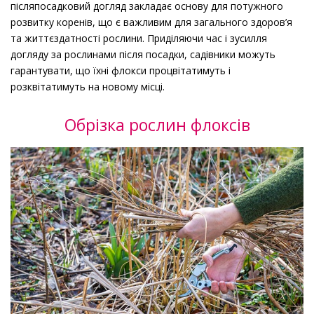
післяпосадковий догляд закладає основу для потужного
розвитку коренів, що є важливим для загального здоров’я
та життєздатності рослини. Приділяючи час і зусилля
догляду за рослинами після посадки, садівники можуть
гарантувати, що їхні флокси процвітатимуть і
розквітатимуть на новому місці.
Обрізка рослин флоксів