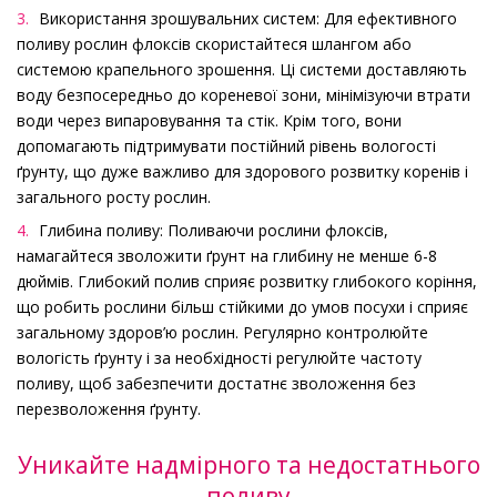
Використання зрошувальних систем: Для ефективного
поливу рослин флоксів скористайтеся шлангом або
системою крапельного зрошення. Ці системи доставляють
воду безпосередньо до кореневої зони, мінімізуючи втрати
води через випаровування та стік. Крім того, вони
допомагають підтримувати постійний рівень вологості
ґрунту, що дуже важливо для здорового розвитку коренів і
загального росту рослин.
Глибина поливу: Поливаючи рослини флоксів,
намагайтеся зволожити ґрунт на глибину не менше 6-8
дюймів. Глибокий полив сприяє розвитку глибокого коріння,
що робить рослини більш стійкими до умов посухи і сприяє
загальному здоров’ю рослин. Регулярно контролюйте
вологість ґрунту і за необхідності регулюйте частоту
поливу, щоб забезпечити достатнє зволоження без
перезволоження ґрунту.
Уникайте надмірного та недостатнього
поливу