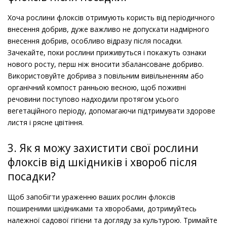
Хоча рослини флоксів отримують користь від періодичного
внесення добрив, дуже важливо не допускати надмірного
внесення добрив, особливо відразу після посадки.
Зачекайте, поки рослини приживуться і покажуть ознаки
нового росту, перш ніж вносити збалансоване добриво.
Використовуйте добрива з повільним вивільненням або
органічний компост ранньою весною, щоб поживні
речовини поступово надходили протягом усього
вегетаційного періоду, допомагаючи підтримувати здорове
листя і рясне цвітіння.
3. Як я можу захистити свої рослини
флоксів від шкідників і хвороб після
посадки?
Щоб запобігти ураженню ваших рослин флоксів
поширеними шкідниками та хворобами, дотримуйтесь
належної садової гігієни та догляду за культурою. Тримайте