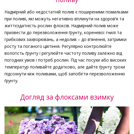
Надмірний або недостатній полив є поширеними помилками
при поливі, які можуть негативно вплинути на здоров’я та
життєздатність рослин флоксів. Надмірний полив може
призвести до перезволоження ґрунту, кореневої гнилі та
грибкових захворювань, а недолив – до в’янення, затримки
росту та поганого цвітіння. Регулярно контролюйте
вологість ґрунту і регулюйте частоту поливу залежно від
погодних умов і потреб рослин. Під час посухи або високих
температур поливайте додатково, але дайте ґрунту трохи
підсохнути між поливами, щоб запобігти перезволоженню
ґрунту.
Догляд за флоксами взимку