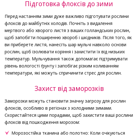
Підготовка флоксів до зими
Перед настанням зими дуже важливо підготувати рослини
флоксів до майбутніх холодів. Почніть з видалення
мертвого або хворого листя з ваших голландських рослин,
щоб запобігти поширенню хвороб і шкідників. Після того, як
ви приберете листя, нанесіть шар мульчі навколо основи
рослин, щоб ізолювати коріння і захистити їх від низьких
температур. Мульчування також допомагає підтримувати
рівень вологості ґрунту і запобігає різким коливанням
температури, які можуть спричинити стрес для рослин.
Захист від заморозків
Заморозки можуть становити значну загрозу для рослин
флоксів, особливо в регіонах з холодними зимами.
Скористайтеся цими порадами, щоб захистити ваші рослини
флоксів від пошкодження морозом:
Морозостійка тканина або полотно: Коли очікуються