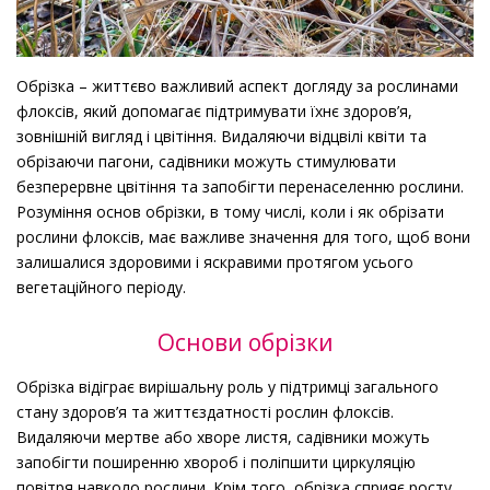
Обрізка – життєво важливий аспект догляду за рослинами
флоксів, який допомагає підтримувати їхнє здоров’я,
зовнішній вигляд і цвітіння. Видаляючи відцвілі квіти та
обрізаючи пагони, садівники можуть стимулювати
безперервне цвітіння та запобігти перенаселенню рослини.
Розуміння основ обрізки, в тому числі, коли і як обрізати
рослини флоксів, має важливе значення для того, щоб вони
залишалися здоровими і яскравими протягом усього
вегетаційного періоду.
Основи обрізки
Обрізка відіграє вирішальну роль у підтримці загального
стану здоров’я та життєздатності рослин флоксів.
Видаляючи мертве або хворе листя, садівники можуть
запобігти поширенню хвороб і поліпшити циркуляцію
повітря навколо рослини. Крім того, обрізка сприяє росту