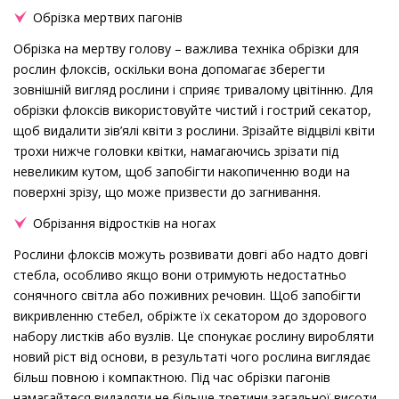
Обрізка мертвих пагонів
Обрізка на мертву голову – важлива техніка обрізки для
рослин флоксів, оскільки вона допомагає зберегти
зовнішній вигляд рослини і сприяє тривалому цвітінню. Для
обрізки флоксів використовуйте чистий і гострий секатор,
щоб видалити зів’ялі квіти з рослини. Зрізайте відцвілі квіти
трохи нижче головки квітки, намагаючись зрізати під
невеликим кутом, щоб запобігти накопиченню води на
поверхні зрізу, що може призвести до загнивання.
Обрізання відростків на ногах
Рослини флоксів можуть розвивати довгі або надто довгі
стебла, особливо якщо вони отримують недостатньо
сонячного світла або поживних речовин. Щоб запобігти
викривленню стебел, обріжте їх секатором до здорового
набору листків або вузлів. Це спонукає рослину виробляти
новий ріст від основи, в результаті чого рослина виглядає
більш повною і компактною. Під час обрізки пагонів
намагайтеся видаляти не більше третини загальної висоти