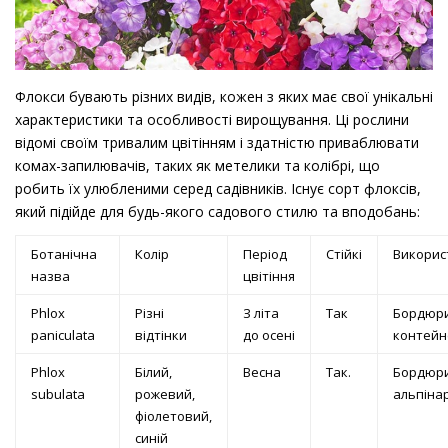
Флокси бувають різних видів, кожен з яких має свої унікальні
характеристики та особливості вирощування. Ці рослини
відомі своїм тривалим цвітінням і здатністю приваблювати
комах-запилювачів, таких як метелики та колібрі, що
робить їх улюбленими серед садівників. Існує сорт флоксів,
який підійде для будь-якого садового стилю та вподобань:
Ботанічна
Колір
Період
Стійкі
Викорис
назва
цвітіння
Phlox
Різні
З літа
Так
Бордюри
paniculata
відтінки
до осені
контейн
Phlox
Білий,
Весна
Так.
Бордюри
subulata
рожевий,
альпінар
фіолетовий,
синій