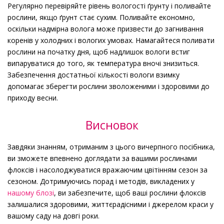
Регулярно перевіряйте рівень вологості ґрунту і поливайте
рослини, якщо ґрунт стає сухим. Поливайте економно,
оскільки надмірна волога може призвести до загнивання
коренів у холодних і вологих умовах. Намагайтеся поливати
рослини на початку дня, щоб надлишок вологи встиг
випаруватися до того, як температура вночі знизиться.
Забезпечення достатньої кількості вологи взимку
допомагає зберегти рослини зволоженими і здоровими до
приходу весни.
Висновок
Завдяки знанням, отриманим з цього вичерпного посібника,
ви зможете впевнено доглядати за вашими рослинами
флоксів і насолоджуватися вражаючим цвітінням сезон за
сезоном. Дотримуючись порад і методів, викладених у
нашому блозі
, ви забезпечите, щоб ваші рослини флоксів
залишалися здоровими, життєрадісними і джерелом краси у
вашому саду на довгі роки.