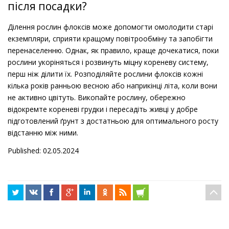
після посадки?
Ділення рослин флоксів може допомогти омолодити старі
екземпляри, сприяти кращому повітрообміну та запобігти
перенаселенню. Однак, як правило, краще дочекатися, поки
рослини укоріняться і розвинуть міцну кореневу систему,
перш ніж ділити їх. Розподіляйте рослини флоксів кожні
кілька років ранньою весною або наприкінці літа, коли вони
не активно цвітуть. Викопайте рослину, обережно
відокремте кореневі грудки і пересадіть живці у добре
підготовлений ґрунт з достатньою для оптимального росту
відстанню між ними.
Published: 02.05.2024