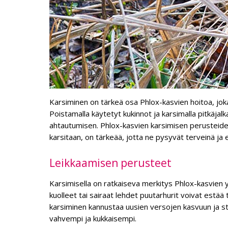
Karsiminen on tärkeä osa Phlox-kasvien hoitoa, joka
Poistamalla käytetyt kukinnot ja karsimalla pitkäjal
ahtautumisen. Phlox-kasvien karsimisen perusteide
karsitaan, on tärkeää, jotta ne pysyvät terveinä ja
Leikkaamisen perusteet
Karsimisella on ratkaiseva merkitys Phlox-kasvien 
kuolleet tai sairaat lehdet puutarhurit voivat estää 
karsiminen kannustaa uusien versojen kasvuun ja sti
vahvempi ja kukkaisempi.