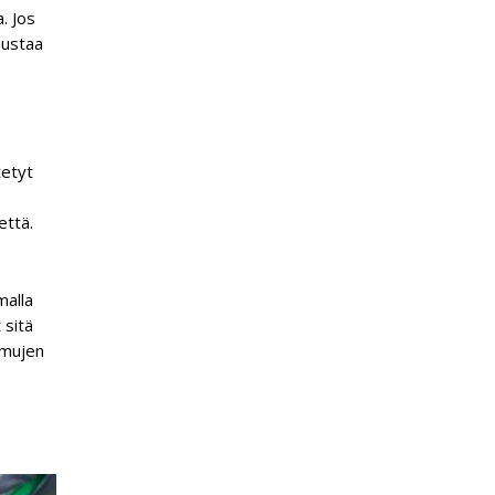
a. Jos
nustaa
tetyt
että.
malla
 sitä
lmujen