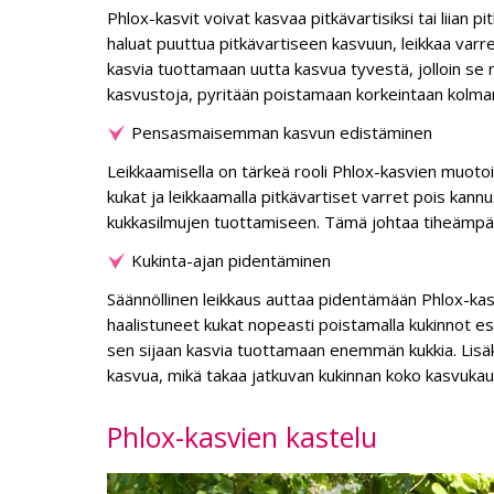
Phlox-kasvit voivat kasvaa pitkävartisiksi tai liian pi
haluat puuttua pitkävartiseen kasvuun, leikkaa varret
kasvia tuottamaan uutta kasvua tyvestä, jolloin se n
kasvustoja, pyritään poistamaan korkeintaan kolman
Pensasmaisemman kasvun edistäminen
Leikkaamisella on tärkeä rooli Phlox-kasvien muot
kukat ja leikkaamalla pitkävartiset varret pois kan
kukkasilmujen tuottamiseen. Tämä johtaa tiheämpään
Kukinta-ajan pidentäminen
Säännöllinen leikkaus auttaa pidentämään Phlox-kasv
haalistuneet kukat nopeasti poistamalla kukinnot 
sen sijaan kasvia tuottamaan enemmän kukkia. Lisäks
kasvua, mikä takaa jatkuvan kukinnan koko kasvukau
Phlox-kasvien kastelu