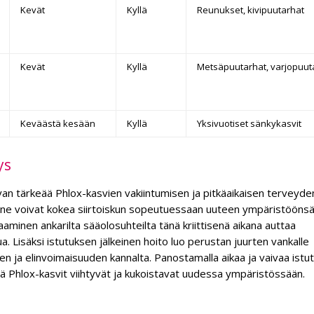
Kevät
Kyllä
Reunukset, kivipuutarhat
Kevät
Kyllä
Metsäpuutarhat, varjopuut
Keväästä kesään
Kyllä
Yksivuotiset sänkykasvit
ys
van tärkeää Phlox-kasvien vakiintumisen ja pitkäaikaisen terveyde
 ne voivat kokea siirtoiskun sopeutuessaan uuteen ympäristöönsä
aminen ankarilta sääolosuhteilta tänä kriittisenä aikana auttaa
 Lisäksi istutuksen jälkeinen hoito luo perustan juurten vankalle
den ja elinvoimaisuuden kannalta. Panostamalla aikaa ja vaivaa istu
tä Phlox-kasvit viihtyvät ja kukoistavat uudessa ympäristössään.