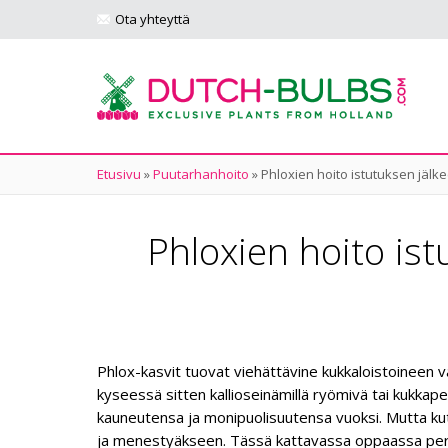
Ota yhteyttä
Etusivu
»
Puutarhanhoito
»
Phloxien hoito istutuksen jälk
Phloxien hoito ist
Phlox-kasvit tuovat viehättävine kukkaloistoineen 
kyseessä sitten kallioseinämillä ryömivä tai kukkap
kauneutensa ja monipuolisuutensa vuoksi. Mutta kut
ja menestyäkseen. Tässä kattavassa oppaassa pereh