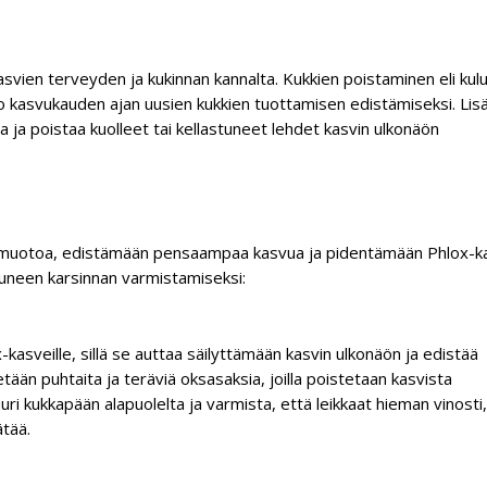
svien terveyden ja kukinnan kannalta. Kukkien poistaminen eli kul
ko kasvukauden ajan uusien kukkien tuottamisen edistämiseksi. Lisä
 ja poistaa kuolleet tai kellastuneet lehdet kasvin ulkonäön
in muotoa, edistämään pensaampaa kasvua ja pidentämään Phlox-k
stuneen karsinnan varmistamiseksi:
kasveille, sillä se auttaa säilyttämään kasvin ulkonäön ja edistää
ään puhtaita ja teräviä oksasaksia, joilla poistetaan kasvista
uri kukkapään alapuolelta ja varmista, että leikkaat hieman vinosti,
ätää.