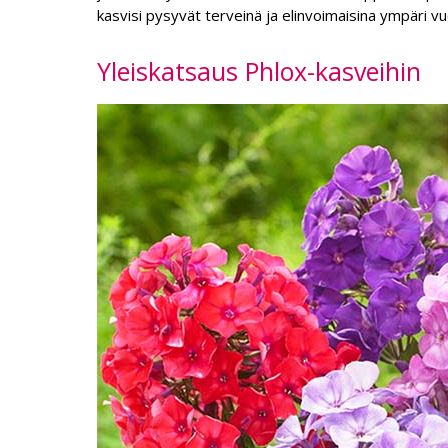
kasvisi pysyvät terveinä ja elinvoimaisina ympäri v
Yleiskatsaus Phlox-kasveihin