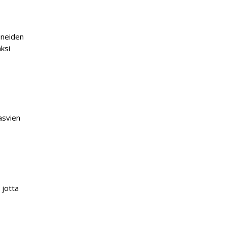
uneiden
ksi
asvien
 jotta