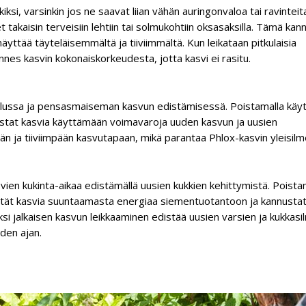
tkiksi, varsinkin jos ne saavat liian vähän auringonvaloa tai ravinteit
 takaisin terveisiin lehtiin tai solmukohtiin oksasaksilla. Tämä kan
äyttää täyteläisemmältä ja tiiviimmältä. Kun leikataan pitkulaisia
nes kasvin kokonaiskorkeudesta, jotta kasvi ei rasitu.
oilussa ja pensasmaiseman kasvun edistämisessä. Poistamalla käy
nustat kasvia käyttämään voimavaroja uuden kasvun ja uusien
 ja tiiviimpään kasvutapaan, mikä parantaa Phlox-kasvin yleisilm
ien kukinta-aikaa edistämällä uusien kukkien kehittymistä. Poista
estät kasvia suuntaamasta energiaa siementuotantoon ja kannustat
i jalkaisen kasvun leikkaaminen edistää uusien varsien ja kukkasi
den ajan.