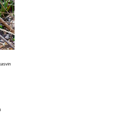
kasvin
i