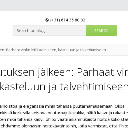
(+31)
614 35 80 82
een: Parhaat vinkit leikkaamiseen, kasteluun ja talvehtimiseen
utuksen jälkeen: Parhaat vi
kasteluun ja talvehtimisee
väriloistoa ja eleganssia mihin tahansa puutarhamaisemaan. Olipa
enkissä korkealla seisova puutarhajulkakukka, näitä kasveja rakast
en mikä tahansa kasvi, phlox vaatii asianmukaista hoitoa kukoist
dymme olennaisiin hoitokäytäntöihin, joilla varmistat, että Phlo