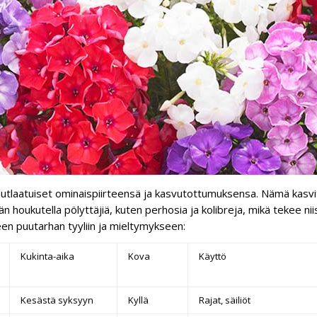
 ainutlaatuiset ominaispiirteensä ja kasvutottumuksensa. Nämä kasvi
n houkutella pölyttäjiä, kuten perhosia ja kolibreja, mikä tekee nii
een puutarhan tyyliin ja mieltymykseen:
Kukinta-aika
Kova
Käyttö
Kesästä syksyyn
Kyllä
Rajat, säiliöt