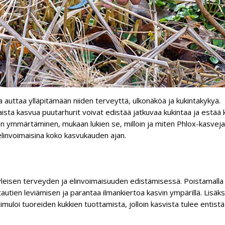
 auttaa ylläpitämään niiden terveyttä, ulkonäköä ja kukintakykyä.
kaista kasvua puutarhurit voivat edistää jatkuvaa kukintaa ja estää 
n ymmärtäminen, mukaan lukien se, milloin ja miten Phlox-kasveja
 elinvoimaisina koko kasvukauden ajan.
yleisen terveyden ja elinvoimaisuuden edistämisessä. Poistamalla
tautien leviämisen ja parantaa ilmankiertoa kasvin ympärillä. Lisäks
muloi tuoreiden kukkien tuottamista, jolloin kasvista tulee entistä