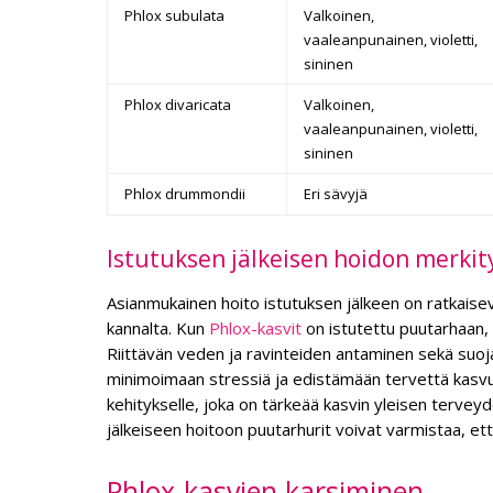
Phlox subulata
Valkoinen,
vaaleanpunainen, violetti,
sininen
Phlox divaricata
Valkoinen,
vaaleanpunainen, violetti,
sininen
Phlox drummondii
Eri sävyjä
Istutuksen jälkeisen hoidon merkit
Asianmukainen hoito istutuksen jälkeen on ratkaise
kannalta. Kun
Phlox-kasvit
on istutettu puutarhaan,
Riittävän veden ja ravinteiden antaminen sekä suoja
minimoimaan stressiä ja edistämään tervettä kasvua.
kehitykselle, joka on tärkeää kasvin yleisen tervey
jälkeiseen hoitoon puutarhurit voivat varmistaa, et
Phlox-kasvien karsiminen