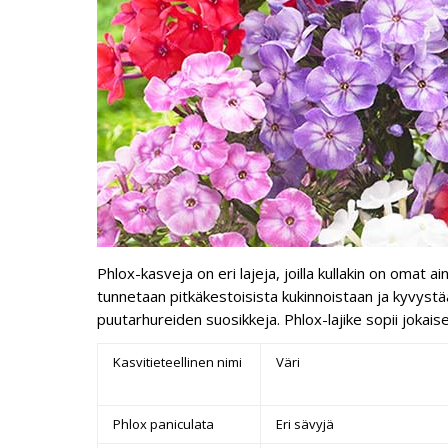
Phlox-kasveja on eri lajeja, joilla kullakin on omat
tunnetaan pitkäkestoisista kukinnoistaan ja kyvystää
puutarhureiden suosikkeja. Phlox-lajike sopii jokais
Kasvitieteellinen nimi
Väri
Phlox paniculata
Eri sävyjä