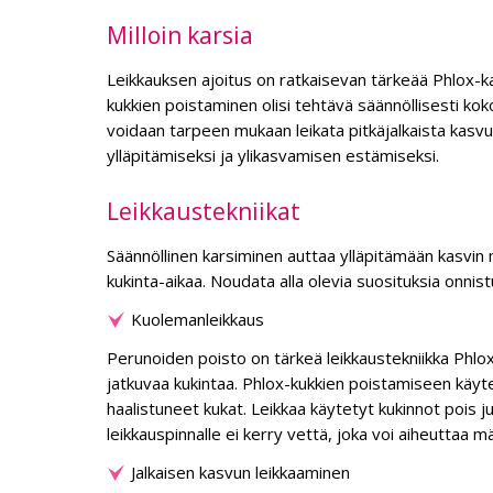
Milloin karsia
Leikkauksen ajoitus on ratkaisevan tärkeää Phlox-ka
kukkien poistaminen olisi tehtävä säännöllisesti ko
voidaan tarpeen mukaan leikata pitkäjalkaista kasvua
ylläpitämiseksi ja ylikasvamisen estämiseksi.
Leikkaustekniikat
Säännöllinen karsiminen auttaa ylläpitämään kasv
kukinta-aikaa. Noudata alla olevia suosituksia onni
Kuolemanleikkaus
Perunoiden poisto on tärkeä leikkaustekniikka Phlox-
jatkuvaa kukintaa. Phlox-kukkien poistamiseen käytet
haalistuneet kukat. Leikkaa käytetyt kukinnot pois ju
leikkauspinnalle ei kerry vettä, joka voi aiheuttaa m
Jalkaisen kasvun leikkaaminen