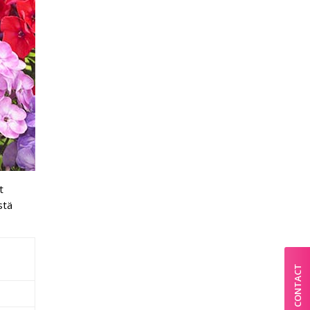
t
stä
CONTACT