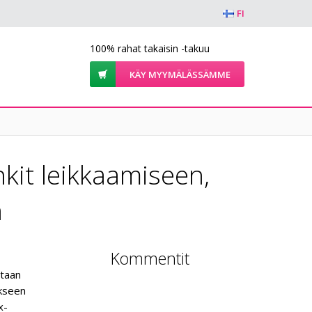
FI
100% rahat takaisin -takuu
KÄY MYYMÄLÄSSÄMME
nkit leikkaamiseen,
n
Kommentit
etaan
akseen
x-