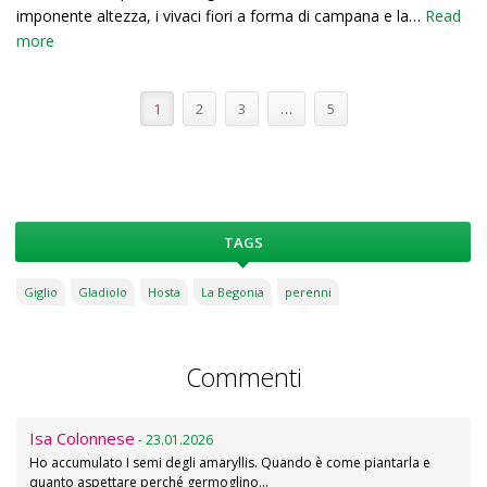
imponente altezza, i vivaci fiori a forma di campana e la…
Read
more
1
2
3
…
5
TAGS
Giglio
Gladiolo
Hosta
La Begonia
perenni
Commenti
Isa Colonnese
- 23.01.2026
Ho accumulato I semi degli amaryllis. Quando è come piantarla e
quanto aspettare perché germoglino…