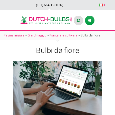
(+31)
614 35 80 82
;
IT
Pagina iniziale
»
Giardinaggio
»
Piantare e coltivare
»
Bulbi da fiore
Bulbi da fiore