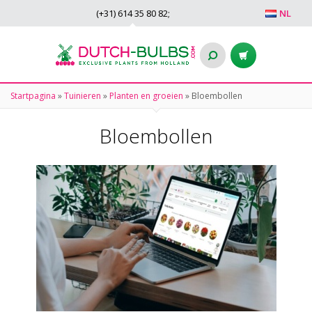
(+31)
614 35 80 82
;
NL
Startpagina
»
Tuinieren
»
Planten en groeien
»
Bloembollen
Bloembollen