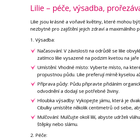
Lilie – péče, výsadba, prořezáv
Lilie jsou krásné a voňavé květiny, které mohou b
nezbytné pro zajištění jejich zdraví a maximálního p
1. Výsadba:
Načasování: V závislosti na odrůdě se lilie obvyk
zatímco lilie vysazené na podzim kvetou na jaře 
Umístění: Vhodné místo: Vyberte místo, na kter
propustnou půdu. Lilie preferují mírně kyselou a
Příprava půdy: Půdu připravte přidáním organick
odvodnění a dodají se potřebné živiny.
Hloubka výsadby: Vykopejte jámu, která je dvakrát
Cibulky umístěte několik centimetrů od sebe, ab
Mulčování: Mulčujte okolí lilií, abyste udrželi vlá
štěpky nebo slámu.
2. Péče: