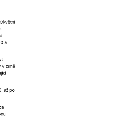
 Okvětní
a
od
10 a
ýt
ý v zimě
jící
ů, až po
nce
ónu.