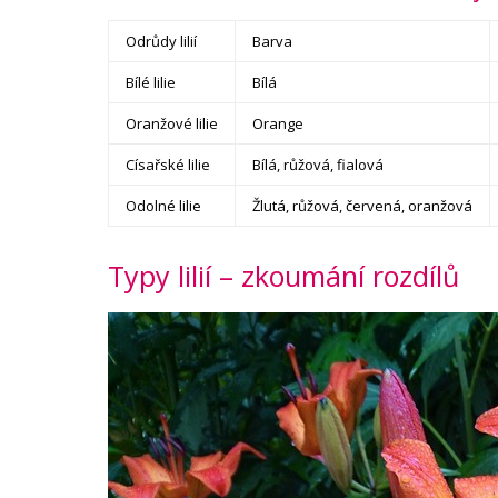
Odrůdy lilií
Barva
Bílé lilie
Bílá
Oranžové lilie
Orange
Císařské lilie
Bílá, růžová, fialová
Odolné lilie
Žlutá, růžová, červená, oranžová
Typy lilií – zkoumání rozdílů