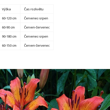
Výška
Čas rozkvětu
60-120 cm
Červenec-srpen
60-90 cm
Červen-červenec
90-180 cm
Červenec-srpen
60-150 cm
Červen-červenec