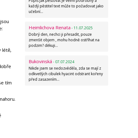
Popis jak pěstovat je velmi podrobný a
každý pěstitel text může to požadovat jako
učební…
 jsou
Heimlichova Renata
e:
- 11.07.2025
Dobrý den, nechci ji přesadit, pouze
zmenšit objem , mohu hodně ostříhat na
podzim? děkuji…
 létě,
Bukovinská
- 07.07.2024
 dobře
Nikde jsem se nedozvěděla, zda se mají z
odkvetlých cibulek hyacint odstrant kořeny
před zasazením…
se tím
 nahoru.
é