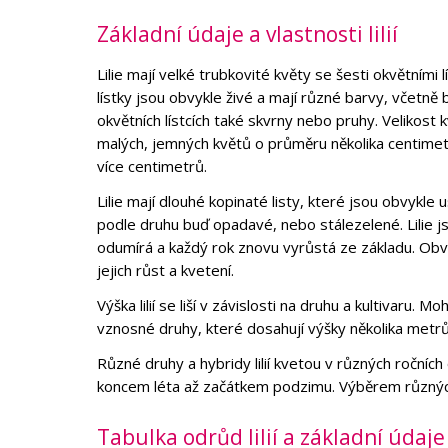
Základní údaje a vlastnosti lilií
Lilie mají velké trubkovité květy se šesti okvětními
lístky jsou obvykle živé a mají různé barvy, včetně b
okvětních lístcích také skvrny nebo pruhy. Velikost kv
malých, jemných květů o průměru několika centimet
více centimetrů.
Lilie mají dlouhé kopinaté listy, které jsou obvykl
podle druhu buď opadavé, nebo stálezelené. Lilie j
odumírá a každý rok znovu vyrůstá ze základu. Obvykl
jejich růst a kvetení.
Výška lilií se liší v závislosti na druhu a kultivaru.
vznosné druhy, které dosahují výšky několika metrů
Různé druhy a hybridy lilií kvetou v různých ročních
koncem léta až začátkem podzimu. Výběrem různých 
Tabulka odrůd lilií a základní údaje