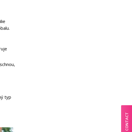
lie
balu.
ruje
uschnou,
ný typ
CONTACT