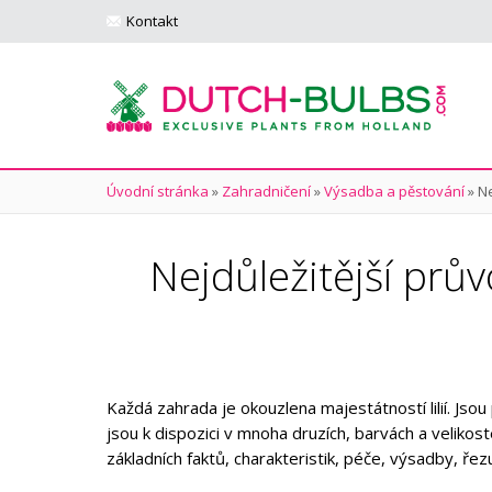
Kontakt
Úvodní stránka
»
Zahradničení
»
Výsadba a pěstování
»
Ne
Nejdůležitější prův
Každá zahrada je okouzlena majestátností lilií. Js
jsou k dispozici v mnoha druzích, barvách a velikoste
základních faktů, charakteristik, péče, výsadby, řez