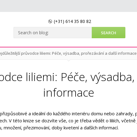
(+31)
614 35 80 82
jdůležitější průvodce liliemi: Péče, výsadba, prořezávání a další informace
odce liliemi: Péče, výsadba,
informace
ou přizpůsobivé a ideální do každého interiéru domu nebo zahrady,
ch. V této knize se dozvíte vše, co je třeba vědět o liliích, včetně 
u, množení, přezimování, doby kvetení a dalších informací.