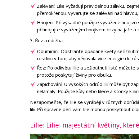
Zalévání: Lilie vyžadují pravidelnou zálivku, ze
přemokřenou. Vyvarujte se zalévání nad hlavou
Hnojení: Při výsadbě použijte vyvážené hnojivo 
přihnojujte vyváženým hnojivem brzy na jaře a 
3. Řez a údržba:
Odumírání: Odstraňte opadané květy seříznutím
rostlinu v tom, aby věnovala více energie do růs
Řez: Po odkvětu lilie a zežloutnutí listů můžete
protože poskytují živiny pro cibulku.
Zapichování: U vysokých odrůd lilií může být z
nelámaly. Použijte kůly nebo klece a stonky k ni
Nezapomeňte, že lilie se vyrábějí v různých odrůdác
lilií. Při správné péči vám lilie mohou poskytnout dl
Lilie: Lilie: majestátní květiny, kt