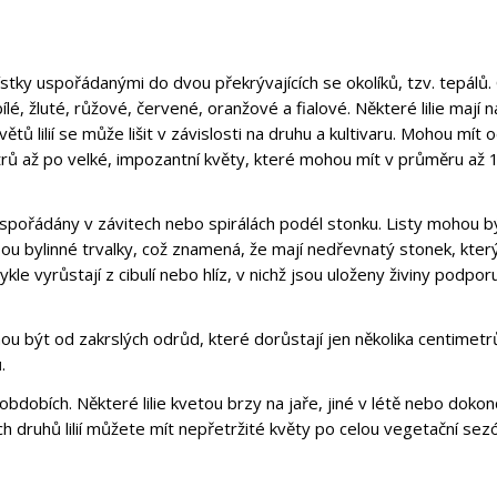
 lístky uspořádanými do dvou překrývajících se okolíků, tzv. tepálů.
ílé, žluté, růžové, červené, oranžové a fialové. Některé lilie mají n
ětů lilií se může lišit v závislosti na druhu a kultivaru. Mohou mít 
rů až po velké, impozantní květy, které mohou mít v průměru až 
e uspořádány v závitech nebo spirálách podél stonku. Listy mohou b
sou bylinné trvalky, což znamená, že mají nedřevnatý stonek, kter
e vyrůstají z cibulí nebo hlíz, v nichž jsou uloženy živiny podporu
 Mohou být od zakrslých odrůd, které dorůstají jen několika centimetr
.
 obdobích. Některé lilie kvetou brzy na jaře, jiné v létě nebo doko
druhů lilií můžete mít nepřetržité květy po celou vegetační sez