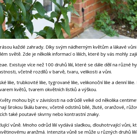
lí krásou každé zahrady. Díky svým nádherným květům a lákavé vůni 
lém světě. Zde je několik informací o liliích, které by vás mohly zaj
ceae. Existuje více než 100 druhů lilií, které se dále dělí na různé hy
tnosti, včetně rozdílů v barvě, tvaru, velikosti a vůni.
ké lilie, trubkovité lilie, tygrované lilie, velikonoční lilie a denní lilie
 tvarem květů, tvarem okvětních lístků a výškou.
 Květy mohou být v závislosti na odrůdě velké od několika centime
 mají širokou škálu barev, včetně odstínů bílé, žluté, oranžové, růžo
ístcích také poutavé skvrny nebo kontrastní znaky.
uzlující vůně. Mnoho odrůd lilií vydává sladkou, dlouhotrvající vůni, k
ětinovému aranžmá. Intenzita vůně se může u různých druhů lilií l