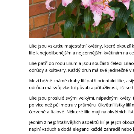
Lilie jsou vskutku majestátní květiny, které okouz
lilie k nejoblíbenějším a nejcennějším květinám na ce
Lilie patří do rodu Lilium a jsou součástí čeledi Lilia
odrůdy a kultivary. Každý druh má své jedinečné vlas
Mezi běžně známé druhy lilií patří orientální lilie, asijs
odrůda má svůj vlastní půvab a přitažlivost, liší se
Lilie jsou proslulé svými velkými, nápadnými květy.
po více než půl metru v průměru. Okvětní lístky lilií
červené a fialové. Některé lilie mají na okvětních l
Jedním z nejpřitažlivějších aspektů lilií je jejich oko
naplní vzduch a dodá eleganci každé zahradě nebo kv