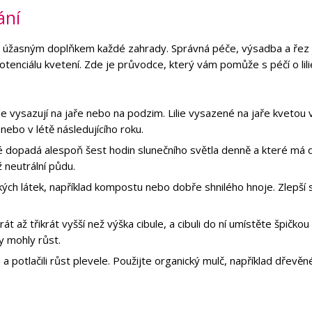
ání
ýt úžasným doplňkem každé zahrady. Správná péče, výsadba a řez
otenciálu kvetení. Zde je průvodce, který vám pomůže s péčí o lili
le vysazují na jaře nebo na podzim. Lilie vysazené na jaře kvetou v
nebo v létě následujícího roku.
é dopadá alespoň šest hodin slunečního světla denně a které má
ž neutrální půdu.
ých látek, například kompostu nebo dobře shnilého hnoje. Zlepší 
 až třikrát vyšší než výška cibule, a cibuli do ní umístěte špičkou
y mohly růst.
hu a potlačili růst plevele. Použijte organický mulč, například dřevěn