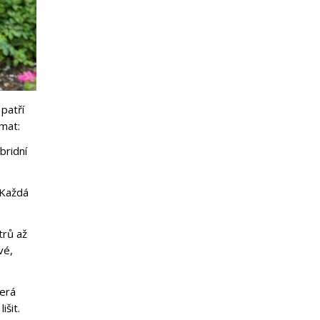
patří
ímat:
bridní
. Každá
trů až
vé,
terá
išit.