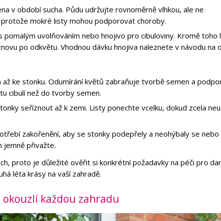
jména v období sucha. Půdu udržujte rovnoměrně vlhkou, ale ne
, protože mokré listy mohou podporovat choroby.
s pomalým uvolňováním nebo hnojivo pro cibuloviny. Kromě toho li
znovu po odkvětu. Vhodnou dávku hnojiva naleznete v návodu na o
 až ke stonku. Odumírání květů zabraňuje tvorbě semen a podpo
tu cibulí než do tvorby semen.
 stonky seříznout až k zemi. Listy ponechte vcelku, dokud zcela ne
apotřebí zakořenění, aby se stonky podepřely a neohýbaly se nebo
m jemně přivažte.
h, proto je důležité ověřit si konkrétní požadavky na péči pro da
ouhá léta krásy na vaší zahradě.
eré okouzlí každou zahradu