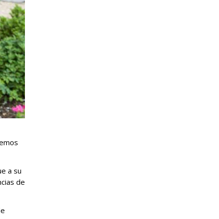
ecemos
ue a su
ncias de
de