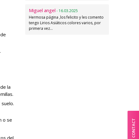
Miguel angel
- 16.03.2025
Hermosa página ,los felicito y les comento
tengo Lirios Asiáticos colores varios, por
primera vez…
ede
.
ide la
millas.
 suelo.
n o se
CONTACT
cos del