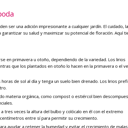
 poda
en ser una adición impresionante a cualquier jardín. El cuidado, l
garantizar su salud y maximizar su potencial de floración. Aquí t
rse en primavera u otoño, dependiendo de la variedad. Los lirios
ntras que los plantados en otoño lo hacen en la primavera o el v
s horas de sol al día y tenga un suelo bien drenado. Los lirios pref
tro.
endo materia orgánica, como compost o estiércol bien descompues
ciales.
 tres veces la altura del bulbo y colócalo en él con el extremo
centímetros entre sí para permitir su crecimiento.
s para ayudar a retener la humedad y evitar el crecimiento de malas