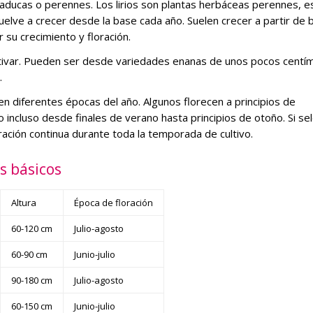
aducas o perennes. Los lirios son plantas herbáceas perennes, es
uelve a crecer desde la base cada año. Suelen crecer a partir de 
su crecimiento y floración.
l cultivar. Pueden ser desde variedades enanas de unos pocos centí
.
 en diferentes épocas del año. Algunos florecen a principios de
 incluso desde finales de verano hasta principios de otoño. Si se
oración continua durante toda la temporada de cultivo.
os básicos
Altura
Época de floración
60-120 cm
Julio-agosto
60-90 cm
Junio-julio
90-180 cm
Julio-agosto
60-150 cm
Junio-julio