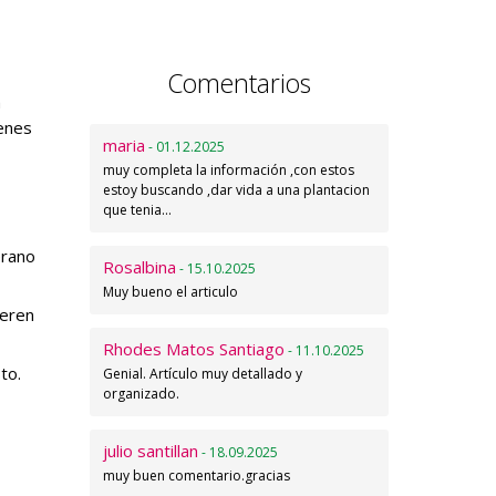
Comentarios
a
ienes
maria
- 01.12.2025
muy completa la información ,con estos
estoy buscando ,dar vida a una plantacion
que tenia…
erano
Rosalbina
- 15.10.2025
Muy bueno el articulo
ieren
Rhodes Matos Santiago
- 11.10.2025
to.
Genial. Artículo muy detallado y
organizado.
julio santillan
- 18.09.2025
muy buen comentario.gracias