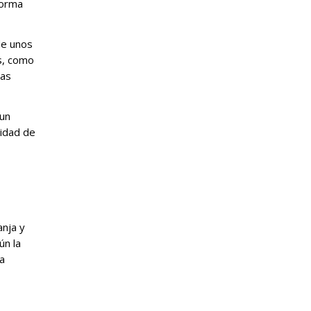
forma
de unos
s, como
cas
 un
sidad de
anja y
ún la
a