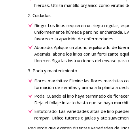
hierbas. Utiliza mantillo orgánico como virutas 
2. Cuidados:
Riego: Los lirios requieren un riego regular, e
uniformemente húmeda pero no encharcada. Evit
favorecer la aparición de enfermedades.
Abonado: Aplique un abono equilibrado de libera
Además, abone los lirios con un fertilizante eq
florecer. Siga las instrucciones del envase para
3. Poda y mantenimiento
Flores marchitas: Elimine las flores marchitas co
formación de semillas y anima a la planta a dedi
Poda: Cuando el lirio haya terminado de florecer 
Deja el follaje intacto hasta que se haya marchi
Entutorado: Las variedades altas de lirio puede
rompan. Utilice tutores o jaulas y ate suavemente
Recuerde que existen distintas variedades de liri