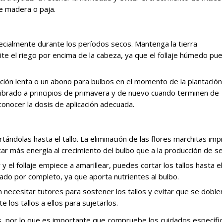
de madera o paja.
specialmente durante los períodos secos. Mantenga la tierra
e el riego por encima de la cabeza, ya que el follaje húmedo pu
ción lenta o un abono para bulbos en el momento de la plantación
uilibrado a principios de primavera y de nuevo cuando terminen de
 conocer la dosis de aplicación adecuada.
rtándolas hasta el tallo. La eliminación de las flores marchitas imp
car más energía al crecimiento del bulbo que a la producción de se
y el follaje empiece a amarillear, puedes cortar los tallos hasta el
tado por completo, ya que aporta nutrientes al bulbo.
n necesitar tutores para sostener los tallos y evitar que se doble
 los tallos a ellos para sujetarlos.
os, por lo que es importante que compruebe los cuidados específi