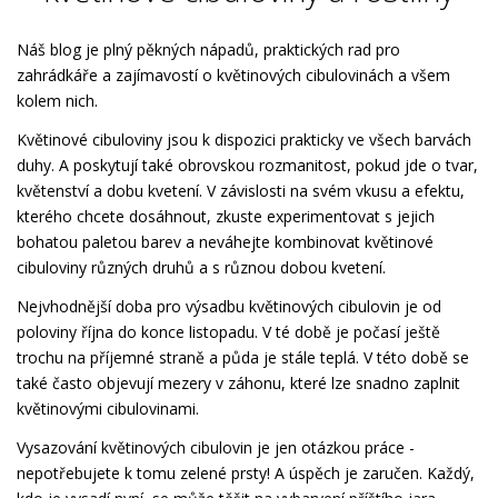
Náš blog je plný pěkných nápadů, praktických rad pro
zahrádkáře a zajímavostí o květinových cibulovinách a všem
kolem nich.
Květinové cibuloviny jsou k dispozici prakticky ve všech barvách
duhy. A poskytují také obrovskou rozmanitost, pokud jde o tvar,
květenství a dobu kvetení. V závislosti na svém vkusu a efektu,
kterého chcete dosáhnout, zkuste experimentovat s jejich
bohatou paletou barev a neváhejte kombinovat květinové
cibuloviny různých druhů a s různou dobou kvetení.
Nejvhodnější doba pro výsadbu květinových cibulovin je od
poloviny října do konce listopadu. V té době je počasí ještě
trochu na příjemné straně a půda je stále teplá. V této době se
také často objevují mezery v záhonu, které lze snadno zaplnit
květinovými cibulovinami.
Vysazování květinových cibulovin je jen otázkou práce -
nepotřebujete k tomu zelené prsty! A úspěch je zaručen. Každý,