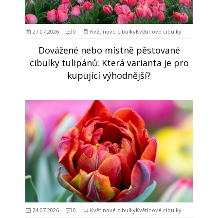
27.07.2026
0
Květinové cibulkyKvětinové cibulky
Dovážené nebo místně pěstované
cibulky tulipánů: Která varianta je pro
kupující výhodnější?
24.07.2026
0
Květinové cibulkyKvětinové cibulky