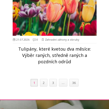
21.07.2026
0
Zahradní záhony a obruby
Tulipány, které kvetou dva měsíce:
Výběr raných, středně raných a
pozdních odrůd
1
2
3
…
36