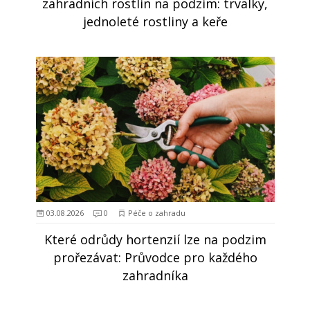
zahradních rostlin na podzim: trvalky,
jednoleté rostliny a keře
03.08.2026
0
Péče o zahradu
Které odrůdy hortenzií lze na podzim
prořezávat: Průvodce pro každého
zahradníka