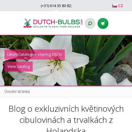
(+31)
614 35 80 82
;
CZ
Lilium Catalogue «Spring 2023»
View catalog
Úvodní stránka
Blog o exkluzivních květinových
cibulovinách a trvalkách z
Holandska