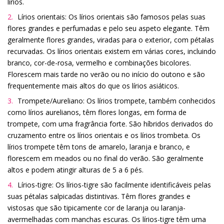
lírios.
Lírios orientais: Os lírios orientais são famosos pelas suas
flores grandes e perfumadas e pelo seu aspeto elegante. Têm
geralmente flores grandes, viradas para o exterior, com pétalas
recurvadas. Os lírios orientais existem em várias cores, incluindo
branco, cor-de-rosa, vermelho e combinações bicolores.
Florescem mais tarde no verão ou no início do outono e são
frequentemente mais altos do que os lírios asiáticos.
Trompete/Aureliano: Os lírios trompete, também conhecidos
como lírios aurelianos, têm flores longas, em forma de
trompete, com uma fragrância forte. São híbridos derivados do
cruzamento entre os lírios orientais e os lírios trombeta. Os
lírios trompete têm tons de amarelo, laranja e branco, e
florescem em meados ou no final do verão. São geralmente
altos e podem atingir alturas de 5 a 6 pés.
Lírios-tigre: Os lírios-tigre são facilmente identificáveis pelas
suas pétalas salpicadas distintivas. Têm flores grandes e
vistosas que são tipicamente cor de laranja ou laranja-
avermelhadas com manchas escuras. Os lírios-tigre têm uma