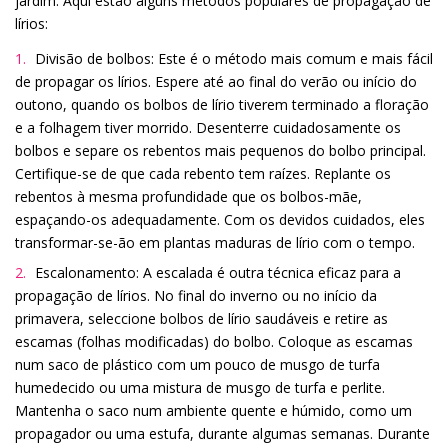
jardim. Aqui estão alguns métodos populares de propagação de
lírios:
Divisão de bolbos: Este é o método mais comum e mais fácil
de propagar os lírios. Espere até ao final do verão ou início do
outono, quando os bolbos de lírio tiverem terminado a floração
e a folhagem tiver morrido. Desenterre cuidadosamente os
bolbos e separe os rebentos mais pequenos do bolbo principal.
Certifique-se de que cada rebento tem raízes. Replante os
rebentos à mesma profundidade que os bolbos-mãe,
espaçando-os adequadamente. Com os devidos cuidados, eles
transformar-se-ão em plantas maduras de lírio com o tempo.
Escalonamento: A escalada é outra técnica eficaz para a
propagação de lírios. No final do inverno ou no início da
primavera, seleccione bolbos de lírio saudáveis e retire as
escamas (folhas modificadas) do bolbo. Coloque as escamas
num saco de plástico com um pouco de musgo de turfa
humedecido ou uma mistura de musgo de turfa e perlite.
Mantenha o saco num ambiente quente e húmido, como um
propagador ou uma estufa, durante algumas semanas. Durante