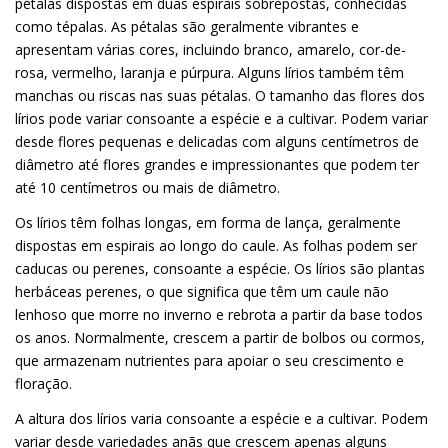
pétalas dispostas em duas espirais sobrepostas, conhecidas
como tépalas. As pétalas são geralmente vibrantes e
apresentam várias cores, incluindo branco, amarelo, cor-de-
rosa, vermelho, laranja e púrpura. Alguns lírios também têm
manchas ou riscas nas suas pétalas. O tamanho das flores dos
lírios pode variar consoante a espécie e a cultivar. Podem variar
desde flores pequenas e delicadas com alguns centímetros de
diâmetro até flores grandes e impressionantes que podem ter
até 10 centímetros ou mais de diâmetro.
Os lírios têm folhas longas, em forma de lança, geralmente
dispostas em espirais ao longo do caule. As folhas podem ser
caducas ou perenes, consoante a espécie. Os lírios são plantas
herbáceas perenes, o que significa que têm um caule não
lenhoso que morre no inverno e rebrota a partir da base todos
os anos. Normalmente, crescem a partir de bolbos ou cormos,
que armazenam nutrientes para apoiar o seu crescimento e
floração.
A altura dos lírios varia consoante a espécie e a cultivar. Podem
variar desde variedades anãs que crescem apenas alguns