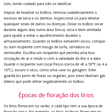
solo, tendo cuidado para não os danificar.
Depois de levantar os bolbos, remova cuidadosamente o
excesso de terra e os detritos. Inspeccione-os para detetar
quaisquer sinais de danos ou doenças. Deixe os bolbos secar
durante alguns dias numa área fresca, seca e bem ventilada
para ajudar a evitar o apodrecimento durante o
armazenamento. Quando os bolbos estiverem secos, coloque-
os num recipiente com musgo de turfa, serradura ou
vermiculite. Escolha um recipiente que permita uma boa
circulação de ar e rotule-o com a variedade do lírio e a data.
Guarde o recipiente num local fresco (cerca de 40 a 50°F ou 4 a
10°C), escuro e seco, como uma cave ou garagem. Evite
guardá-los perto de frutas ou vegetais, pois estes libertam gás
etileno que pode afetar negativamente os bolbos.
Épocas de floração dos lírios
Os lírios florescem no verão, e cada tipo tem a sua época de
floração única. Por exemplo, os lírios asiáticos florescem no