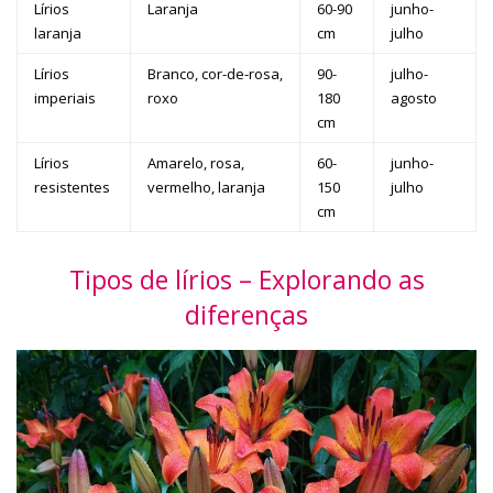
Lírios
Laranja
60-90
junho-
laranja
cm
julho
Lírios
Branco, cor-de-rosa,
90-
julho-
imperiais
roxo
180
agosto
cm
Lírios
Amarelo, rosa,
60-
junho-
resistentes
vermelho, laranja
150
julho
cm
Tipos de lírios – Explorando as
diferenças