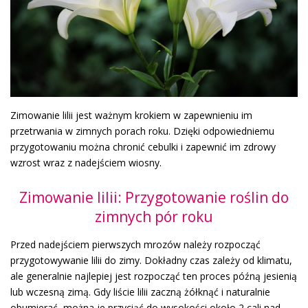
Zimowanie lilii jest ważnym krokiem w zapewnieniu im
przetrwania w zimnych porach roku. Dzięki odpowiedniemu
przygotowaniu można chronić cebulki i zapewnić im zdrowy
wzrost wraz z nadejściem wiosny.
Zimowanie lilii: Przygotowanie roślin do
zimnych pór roku
Przed nadejściem pierwszych mrozów należy rozpocząć
przygotowywanie lilii do zimy. Dokładny czas zależy od klimatu,
ale generalnie najlepiej jest rozpocząć ten proces późną jesienią
lub wczesną zimą. Gdy liście lilii zaczną żółknąć i naturalnie
obumierać, można je przyciąć do wysokości około 2 cali nad