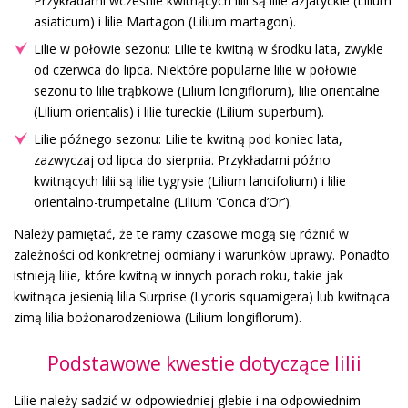
Przykładami wcześnie kwitnących lilii są lilie azjatyckie (Lilium
asiaticum) i lilie Martagon (Lilium martagon).
Lilie w połowie sezonu: Lilie te kwitną w środku lata, zwykle
od czerwca do lipca. Niektóre popularne lilie w połowie
sezonu to lilie trąbkowe (Lilium longiflorum), lilie orientalne
(Lilium orientalis) i lilie tureckie (Lilium superbum).
Lilie późnego sezonu: Lilie te kwitną pod koniec lata,
zazwyczaj od lipca do sierpnia. Przykładami późno
kwitnących lilii są lilie tygrysie (Lilium lancifolium) i lilie
orientalno-trumpetalne (Lilium 'Conca d’Or’).
Należy pamiętać, że te ramy czasowe mogą się różnić w
zależności od konkretnej odmiany i warunków uprawy. Ponadto
istnieją lilie, które kwitną w innych porach roku, takie jak
kwitnąca jesienią lilia Surprise (Lycoris squamigera) lub kwitnąca
zimą lilia bożonarodzeniowa (Lilium longiflorum).
Podstawowe kwestie dotyczące lilii
Lilie należy sadzić w odpowiedniej glebie i na odpowiednim