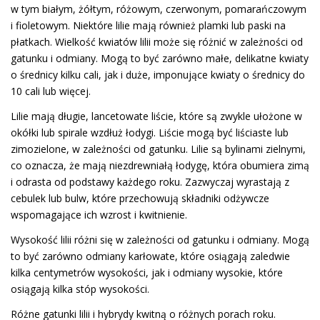
w tym białym, żółtym, różowym, czerwonym, pomarańczowym
i fioletowym. Niektóre lilie mają również plamki lub paski na
płatkach. Wielkość kwiatów lilii może się różnić w zależności od
gatunku i odmiany. Mogą to być zarówno małe, delikatne kwiaty
o średnicy kilku cali, jak i duże, imponujące kwiaty o średnicy do
10 cali lub więcej.
Lilie mają długie, lancetowate liście, które są zwykle ułożone w
okółki lub spirale wzdłuż łodygi. Liście mogą być liściaste lub
zimozielone, w zależności od gatunku. Lilie są bylinami zielnymi,
co oznacza, że mają niezdrewniałą łodygę, która obumiera zimą
i odrasta od podstawy każdego roku. Zazwyczaj wyrastają z
cebulek lub bulw, które przechowują składniki odżywcze
wspomagające ich wzrost i kwitnienie.
Wysokość lilii różni się w zależności od gatunku i odmiany. Mogą
to być zarówno odmiany karłowate, które osiągają zaledwie
kilka centymetrów wysokości, jak i odmiany wysokie, które
osiągają kilka stóp wysokości.
Różne gatunki lilii i hybrydy kwitną o różnych porach roku.