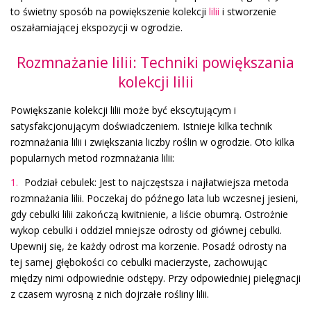
to świetny sposób na powiększenie kolekcji
lilii
i stworzenie
oszałamiającej ekspozycji w ogrodzie.
Rozmnażanie lilii: Techniki powiększania
kolekcji lilii
Powiększanie kolekcji lilii może być ekscytującym i
satysfakcjonującym doświadczeniem. Istnieje kilka technik
rozmnażania lilii i zwiększania liczby roślin w ogrodzie. Oto kilka
popularnych metod rozmnażania lilii:
Podział cebulek: Jest to najczęstsza i najłatwiejsza metoda
rozmnażania lilii. Poczekaj do późnego lata lub wczesnej jesieni,
gdy cebulki lilii zakończą kwitnienie, a liście obumrą. Ostrożnie
wykop cebulki i oddziel mniejsze odrosty od głównej cebulki.
Upewnij się, że każdy odrost ma korzenie. Posadź odrosty na
tej samej głębokości co cebulki macierzyste, zachowując
między nimi odpowiednie odstępy. Przy odpowiedniej pielęgnacji
z czasem wyrosną z nich dojrzałe rośliny lilii.