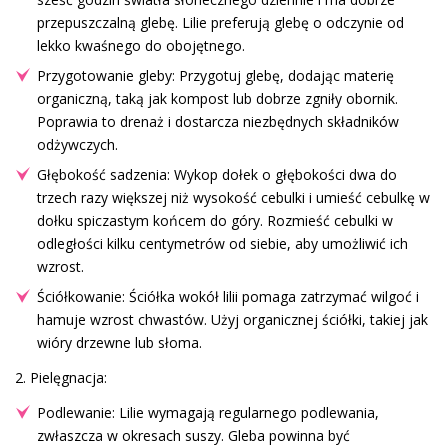
przepuszczalną glebę. Lilie preferują glebę o odczynie od
lekko kwaśnego do obojętnego.
Przygotowanie gleby: Przygotuj glebę, dodając materię
organiczną, taką jak kompost lub dobrze zgniły obornik.
Poprawia to drenaż i dostarcza niezbędnych składników
odżywczych.
Głębokość sadzenia: Wykop dołek o głębokości dwa do
trzech razy większej niż wysokość cebulki i umieść cebulkę w
dołku spiczastym końcem do góry. Rozmieść cebulki w
odległości kilku centymetrów od siebie, aby umożliwić ich
wzrost.
Ściółkowanie: Ściółka wokół lilii pomaga zatrzymać wilgoć i
hamuje wzrost chwastów. Użyj organicznej ściółki, takiej jak
wióry drzewne lub słoma.
2. Pielęgnacja:
Podlewanie: Lilie wymagają regularnego podlewania,
zwłaszcza w okresach suszy. Gleba powinna być