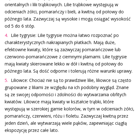
orientalnych i lilii trąbkowych. Lilie trąbkowe występują w
odcieniach żółci, pomarańczy i bieli, a kwitną od połowy do
późnego lata. Zazwyczaj są wysokie i mogą osiągać wysokość
od 5 do 6 stóp.
Lilie tygrysie: Lilie tygrysie można łatwo rozpoznać po
charakterystycznych nakrapianych płatkach. Mają duże,
efektowne kwiaty, które są zazwyczaj pomarańczowe lub
czerwono-pomarańczowe z ciemnymi plamami. Lilie tygrysie
mają kwiaty skierowane lekko w dół i kwitną od połowy do
późnego lata. Są dość odporne i tolerują różne warunki uprawy.
Liliowce: Chociaż nie są to prawdziwe lilie, liliowce są często
grupowane z liliami ze względu na ich podobny wygląd. Znane
są ze swojej odporności i zdolności do wytwarzania obfitych
kwiatów. Liliowce mają kwiaty w kształcie trąbki, które
występują w szerokiej gamie kolorów, w tym w odcieniach żółci,
pomarańczy, czerwieni, różu i fioletu. Zazwyczaj kwitną przez
jeden dzień, ale wytwarzają wiele pąków, zapewniając ciągłą
ekspozycję przez całe lato.