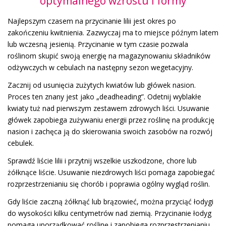
optymalnego wzrostu i formy
Najlepszym czasem na przycinanie lilii jest okres po
zakończeniu kwitnienia. Zazwyczaj ma to miejsce późnym latem
lub wczesną jesienią. Przycinanie w tym czasie pozwala
roślinom skupić swoją energię na magazynowaniu składników
odżywczych w cebulach na następny sezon wegetacyjny.
Zacznij od usunięcia zużytych kwiatów lub główek nasion.
Proces ten znany jest jako „deadheading”. Odetnij wyblakłe
kwiaty tuż nad pierwszym zestawem zdrowych liści. Usuwanie
główek zapobiega zużywaniu energii przez roślinę na produkcję
nasion i zachęca ją do skierowania swoich zasobów na rozwój
cebulek.
Sprawdź liście lilii i przytnij wszelkie uszkodzone, chore lub
żółknące liście. Usuwanie niezdrowych liści pomaga zapobiegać
rozprzestrzenianiu się chorób i poprawia ogólny wygląd roślin.
Gdy liście zaczną żółknąć lub brązowieć, można przyciąć łodygi
do wysokości kilku centymetrów nad ziemią. Przycinanie łodyg
pomaga uporządkować roślinę i zapobiega rozprzestrzenianiu