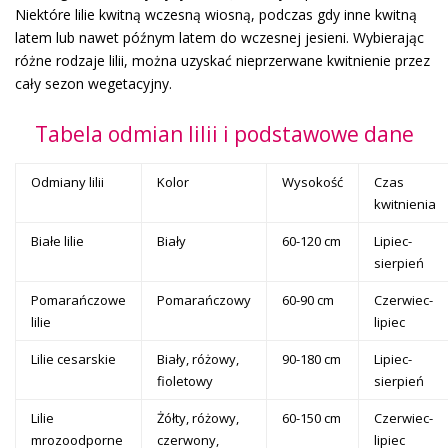
Niektóre lilie kwitną wczesną wiosną, podczas gdy inne kwitną
latem lub nawet późnym latem do wczesnej jesieni. Wybierając
różne rodzaje lilii, można uzyskać nieprzerwane kwitnienie przez
cały sezon wegetacyjny.
Tabela odmian lilii i podstawowe dane
Odmiany lilii
Kolor
Wysokość
Czas
kwitnienia
Białe lilie
Biały
60-120 cm
Lipiec-
sierpień
Pomarańczowe
Pomarańczowy
60-90 cm
Czerwiec-
lilie
lipiec
Lilie cesarskie
Biały, różowy,
90-180 cm
Lipiec-
fioletowy
sierpień
Lilie
Żółty, różowy,
60-150 cm
Czerwiec-
mrozoodporne
czerwony,
lipiec