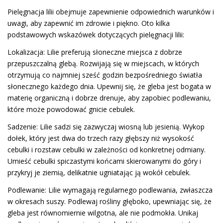
Pielęgnacja lilii obejmuje zapewnienie odpowiednich warunków i
uwagi, aby zapewnić im zdrowie i piękno. Oto kilka
podstawowych wskazówek dotyczących pielęgnacji lilii:
Lokalizacja: Lilie preferują słoneczne miejsca z dobrze
przepuszczalną glebą. Rozwijają się w miejscach, w których
otrzymują co najmniej sześć godzin bezpośredniego światła
słonecznego każdego dnia. Upewnij się, że gleba jest bogata w
materię organiczną i dobrze drenuje, aby zapobiec podlewaniu,
które może powodować gnicie cebulek.
Sadzenie: Lilie sadzi się zazwyczaj wiosną lub jesienią. Wykop
dołek, który jest dwa do trzech razy głębszy niż wysokość
cebulki i rozstaw cebulki w zależności od konkretnej odmiany.
Umieść cebulki spiczastymi końcami skierowanymi do góry i
przykryj je ziemią, delikatnie ugniatając ją wokół cebulek.
Podlewanie: Lilie wymagają regularnego podlewania, zwłaszcza
w okresach suszy. Podlewaj rośliny głęboko, upewniając się, że
gleba jest równomiernie wilgotna, ale nie podmokła. Unikaj