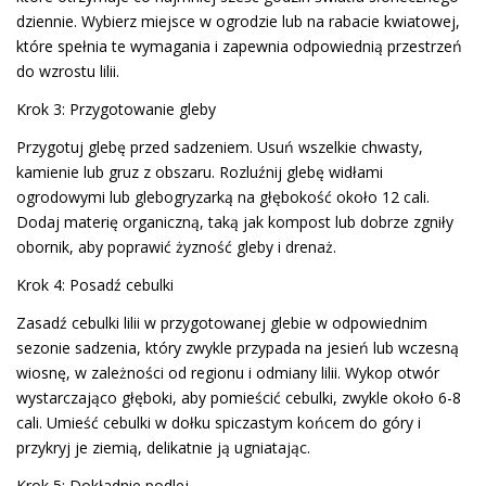
dziennie. Wybierz miejsce w ogrodzie lub na rabacie kwiatowej,
które spełnia te wymagania i zapewnia odpowiednią przestrzeń
do wzrostu lilii.
Krok 3: Przygotowanie gleby
Przygotuj glebę przed sadzeniem. Usuń wszelkie chwasty,
kamienie lub gruz z obszaru. Rozluźnij glebę widłami
ogrodowymi lub glebogryzarką na głębokość około 12 cali.
Dodaj materię organiczną, taką jak kompost lub dobrze zgniły
obornik, aby poprawić żyzność gleby i drenaż.
Krok 4: Posadź cebulki
Zasadź cebulki lilii w przygotowanej glebie w odpowiednim
sezonie sadzenia, który zwykle przypada na jesień lub wczesną
wiosnę, w zależności od regionu i odmiany lilii. Wykop otwór
wystarczająco głęboki, aby pomieścić cebulki, zwykle około 6-8
cali. Umieść cebulki w dołku spiczastym końcem do góry i
przykryj je ziemią, delikatnie ją ugniatając.
Krok 5: Dokładnie podlej