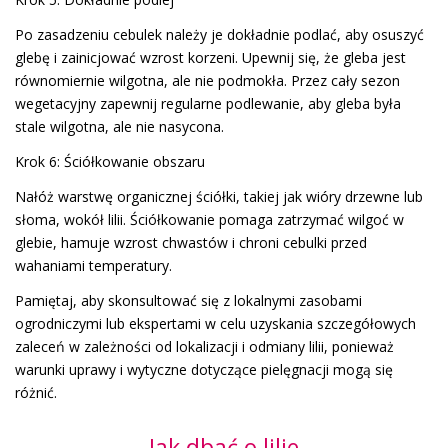
Po zasadzeniu cebulek należy je dokładnie podlać, aby osuszyć
glebę i zainicjować wzrost korzeni. Upewnij się, że gleba jest
równomiernie wilgotna, ale nie podmokła. Przez cały sezon
wegetacyjny zapewnij regularne podlewanie, aby gleba była
stale wilgotna, ale nie nasycona.
Krok 6: Ściółkowanie obszaru
Nałóż warstwę organicznej ściółki, takiej jak wióry drzewne lub
słoma, wokół lilii. Ściółkowanie pomaga zatrzymać wilgoć w
glebie, hamuje wzrost chwastów i chroni cebulki przed
wahaniami temperatury.
Pamiętaj, aby skonsultować się z lokalnymi zasobami
ogrodniczymi lub ekspertami w celu uzyskania szczegółowych
zaleceń w zależności od lokalizacji i odmiany lilii, ponieważ
warunki uprawy i wytyczne dotyczące pielęgnacji mogą się
różnić.
Jak dbać o lilie