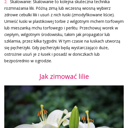
Skalowanie: Skalowanie to kolejna skuteczna technika
rozmnażania lilii. Późną zimą lub wczesną wiosną wybierz
zdrowe cebulki lilii i usuń z nich łuski (zmodyfikowane liście).
Umieść łuski w plastikowej torbie z wilgotnym mchem torfowym
lub mieszanką mchu torfowego i perlitu. Przechowuj worek w
ciepłym, wilgotnym środowisku, takim jak propagator lub
szklarnia, przez kilka tygodni. W tym czasie na łuskach utworzą
się pęcherzyki. Gdy pęcherzyki będą wystarczająco duże,
ostrożnie usuń je z łusek i posadź w doniczkach lub
bezpośrednio w ogrodzie.
Jak zimować lilie