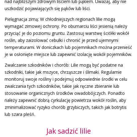
nad najbliższym zdrowym liściem lub pąkiem. Uważaj, aby nie
uszkodzić pojawiających się pąków lub liści.
Pielęgnacja zimą: W chłodniejszych regionach lilie mogą
wymagać zimowej ochrony. Po obumarciu liści jesienią należy
przyciąć je do poziomu gruntu. Zastosuj warstwę ściółki wokół
roślin, aby zaizolować cebulki i chronić je przed ujemnymi
temperaturami. W doniczkach lub pojemnikach można przenieść
je w osłonięte miejsce lub zapewnić izolację wokół pojemników.
Zwalczanie szkodników i chorób: Lilie mogą być podatne na
szkodniki, takie jak mszyce, chrząszcze i ślimaki. Regularnie
monitoruj swoje rośliny i podejmuj odpowiednie środki w celu
zwalczania tych szkodników, takie jak ręczne zbieranie lub
stosowanie organicznych środków owadobójczych. Ponadto
należy zapewnić dobrą cyrkulację powietrza wokół roślin, aby
zminimalizować ryzyko chorób grzybiczych, takich jak botrytis
lub szara pleśń.
Jak sadzić lilie