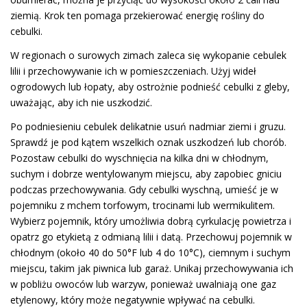
ziemią. Krok ten pomaga przekierować energię rośliny do
cebulki.
W regionach o surowych zimach zaleca się wykopanie cebulek
lilii i przechowywanie ich w pomieszczeniach. Użyj wideł
ogrodowych lub łopaty, aby ostrożnie podnieść cebulki z gleby,
uważając, aby ich nie uszkodzić.
Po podniesieniu cebulek delikatnie usuń nadmiar ziemi i gruzu.
Sprawdź je pod kątem wszelkich oznak uszkodzeń lub chorób.
Pozostaw cebulki do wyschnięcia na kilka dni w chłodnym,
suchym i dobrze wentylowanym miejscu, aby zapobiec gniciu
podczas przechowywania. Gdy cebulki wyschną, umieść je w
pojemniku z mchem torfowym, trocinami lub wermikulitem.
Wybierz pojemnik, który umożliwia dobrą cyrkulację powietrza i
opatrz go etykietą z odmianą lilii i datą. Przechowuj pojemnik w
chłodnym (około 40 do 50°F lub 4 do 10°C), ciemnym i suchym
miejscu, takim jak piwnica lub garaż. Unikaj przechowywania ich
w pobliżu owoców lub warzyw, ponieważ uwalniają one gaz
etylenowy, który może negatywnie wpływać na cebulki.