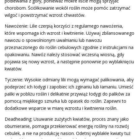
podlewania z góry, ponieważ mokre liście mogą sprzyjać
chorobom. Ściółkowanie wokół roślin może pomóc zatrzymać
wilgoć i powstrzymać wzrost chwastów.
Nawożenie: Lilie czerpią korzyści z regularnego nawożenia,
które wspomaga ich wzrost i kwitnienie. Używaj zbilansowanego
nawozu o spowolnionym uwalnianiu lub nawozu
przeznaczonego do roślin cebulowych zgodnie z instrukcjami na
opakowaniu. Nawóz należy stosować wczesną wiosną, gdy
pojawia się nowy wzrost, a następnie ponownie po wyblaknięciu
kwiatów.
Tyczenie: Wysokie odmiany lilii mogą wymagać palikowania, aby
podeprzeć ich łodygi i zapobiec ich zginaniu lub łamaniu. Umieść
paliki w pobliżu roślin i delikatnie przywiąż łodygi do palików za
pomocą miękkiego sznurka lub opasek do roślin. Zapewni to
dodatkowe wsparcie w miarę wzrostu i kwitnienia roślin.
Deadheading: Usuwanie zużytych kwiatów, proces znany jako
obumieranie, pomaga przekierować energię rośliny na rozwój
cebulek, a nie na produkcję nasion. Odetnij wyblakłe kwiaty tuż