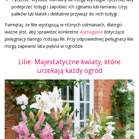
podeprzeć łodygi i zapobiec ich zginaniu lub łamaniu. Użyj
palików lub klatek i delikatnie przywiąż do nich łodygi.
Pamiętaj, że lilie występują w różnych odmianach, dlatego
ważne jest, aby sprawdzić konkretne
wymagania
dotyczące
pielęgnacji danego rodzaju lilii. Przy odpowiedniej pielęgnacji lilie
mogą zapewnić lata piękna w ogrodzie.
Lilie: Majestatyczne kwiaty, które
urzekają każdy ogród