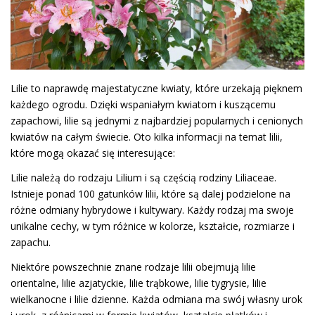
Lilie to naprawdę majestatyczne kwiaty, które urzekają pięknem
każdego ogrodu. Dzięki wspaniałym kwiatom i kuszącemu
zapachowi, lilie są jednymi z najbardziej popularnych i cenionych
kwiatów na całym świecie. Oto kilka informacji na temat lilii,
które mogą okazać się interesujące:
Lilie należą do rodzaju Lilium i są częścią rodziny Liliaceae.
Istnieje ponad 100 gatunków lilii, które są dalej podzielone na
różne odmiany hybrydowe i kultywary. Każdy rodzaj ma swoje
unikalne cechy, w tym różnice w kolorze, kształcie, rozmiarze i
zapachu.
Niektóre powszechnie znane rodzaje lilii obejmują lilie
orientalne, lilie azjatyckie, lilie trąbkowe, lilie tygrysie, lilie
wielkanocne i lilie dzienne. Każda odmiana ma swój własny urok