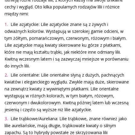
cechy i wygląd. Oto kilka popularnych rodzajów lilii i różnice
między nimi:
Lilie azjatyckie: Lilie azjatyckie znane są z żywych i
odważnych kolorów. Występują w szerokiej gamie odcieni, w
tym żółtym, pomarańczowym, czerwonym, różowym i białym.
Lilie azjatyckie mają kwiaty skierowane ku górze z płatkami,
które nie mają kształtu trąbki, jak niektóre inne odmiany lilii.
Kwitną wczesnym latem i są zazwyczaj mniejsze w porównaniu
do innych lilii.
Lilie orientalne: Lilie orientalne słyną z dużych, pachnących
kwiatów i eleganckiego wyglądu. Zwykle mają duże, skierowane
na zewnątrz kwiaty z wywiniętymi płatkami. Lilie orientalne
występują w różnych kolorach, w tym białym, różowym,
czerwonym i dwukolorowym. Kwitną później latem lub wczesną
jesienią i często są wyższe niż lilie azjatyckie.
Lilie trąbkowe/Aureliana: Lilie trąbkowe, znane również jako
lilie aureliańskie, mają długie, trąbkowate kwiaty o silnym
zapachu. Są to hybrydy powstałe ze skrzyżowania lilii