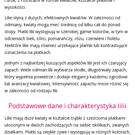
i urok, z różnicami w formie kwiatów, kształcie płatków i
wysokości.
Lilie słyną z dużych, efektownych kwiatów. W zależności od
odmiany, kwiaty mogą mieć średnicę od kilku cali do ponad
stopy. Płatki lilii występują w szerokiej gamie kolorów, w tym w
odcieniach bieli, żółci, pomarańczy, różu, czerwieni i fioletu.
Niektóre lilie mają również urzekające plamki lub kontrastujące
oznaczenia na płatkach.
Jednym z najbardziej kuszących aspektów lilii jest ich czarujący
zapach. Wiele odmian lilii wytwarza słodki, długotrwały zapach,
który wypełnia powietrze i dodaje elegancji każdemu ogrodowi
lub aranżacji kwiatowej. Intensywność zapachu może różnić się
w zależności od rodzaju lilii.
Podstawowe dane i charakterystyka lilii
Lilie mają duże kwiaty w kształcie trąbki z sześcioma płatkami
ułożonymi w dwóch zachodzących na siebie okółkach, zwanych
działkami. Płatki są zwykle żywe i występują w różnych kolorach,