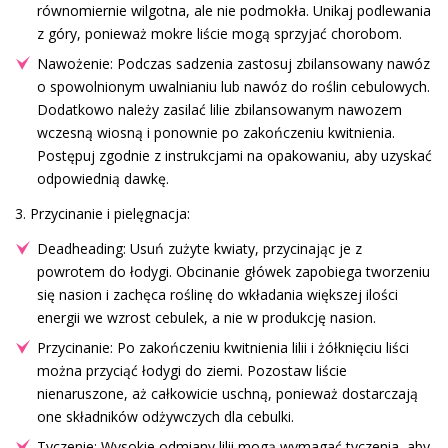
równomiernie wilgotna, ale nie podmokła. Unikaj podlewania
z góry, ponieważ mokre liście mogą sprzyjać chorobom.
Nawożenie: Podczas sadzenia zastosuj zbilansowany nawóz
o spowolnionym uwalnianiu lub nawóz do roślin cebulowych.
Dodatkowo należy zasilać lilie zbilansowanym nawozem
wczesną wiosną i ponownie po zakończeniu kwitnienia.
Postępuj zgodnie z instrukcjami na opakowaniu, aby uzyskać
odpowiednią dawkę.
3. Przycinanie i pielęgnacja:
Deadheading: Usuń zużyte kwiaty, przycinając je z
powrotem do łodygi. Obcinanie główek zapobiega tworzeniu
się nasion i zachęca roślinę do wkładania większej ilości
energii we wzrost cebulek, a nie w produkcję nasion.
Przycinanie: Po zakończeniu kwitnienia lilii i żółknięciu liści
można przyciąć łodygi do ziemi. Pozostaw liście
nienaruszone, aż całkowicie uschną, ponieważ dostarczają
one składników odżywczych dla cebulki.
Tyczenie: Wysokie odmiany lilii mogą wymagać tyczenia, aby