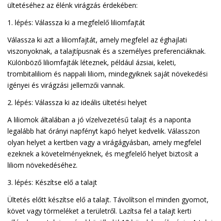
ültetéséhez az élénk virágzás érdekében:
1. lépés: Válassza ki a megfelelő liliomfajtát
Válassza ki azt a liliomfajtát, amely megfelel az éghajlati
viszonyoknak, a talajtípusnak és a személyes preferenciáknak.
Különböző liliomfajták léteznek, például ázsiai, keleti,
trombitaliliom és nappali liliom, mindegyiknek saját növekedési
igényei és virágzási jellemzői vannak.
2. lépés: Válassza ki az ideális ültetési helyet
A liliomok általában a jó vízelvezetésű talajt és a naponta
legalább hat órányi napfényt kapó helyet kedvelik. Válasszon
olyan helyet a kertben vagy a virágágyásban, amely megfelel
ezeknek a követelményeknek, és megfelelő helyet biztosít a
liliom növekedéséhez.
3. lépés: Készítse elő a talajt
Ültetés előtt készítse elő a talajt. Távolítson el minden gyomot,
követ vagy törmeléket a területről. Lazítsa fel a talajt kerti