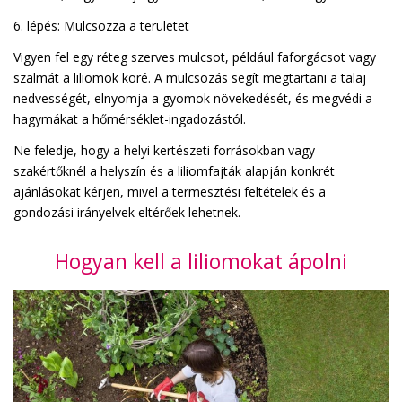
6. lépés: Mulcsozza a területet
Vigyen fel egy réteg szerves mulcsot, például faforgácsot vagy
szalmát a liliomok köré. A mulcsozás segít megtartani a talaj
nedvességét, elnyomja a gyomok növekedését, és megvédi a
hagymákat a hőmérséklet-ingadozástól.
Ne feledje, hogy a helyi kertészeti forrásokban vagy
szakértőknél a helyszín és a liliomfajták alapján konkrét
ajánlásokat kérjen, mivel a termesztési feltételek és a
gondozási irányelvek eltérőek lehetnek.
Hogyan kell a liliomokat ápolni