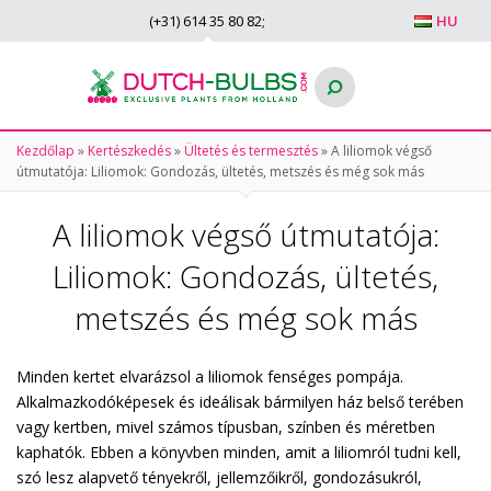
(+31)
614 35 80 82
;
HU
Kezdőlap
»
Kertészkedés
»
Ültetés és termesztés
»
A liliomok végső
útmutatója: Liliomok: Gondozás, ültetés, metszés és még sok más
A liliomok végső útmutatója:
Liliomok: Gondozás, ültetés,
metszés és még sok más
Minden kertet elvarázsol a liliomok fenséges pompája.
Alkalmazkodóképesek és ideálisak bármilyen ház belső terében
vagy kertben, mivel számos típusban, színben és méretben
kaphatók. Ebben a könyvben minden, amit a liliomról tudni kell,
szó lesz alapvető tényekről, jellemzőikről, gondozásukról,