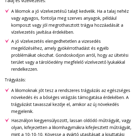
Talaj és vízelvezetés:
A liliomok a jó vízelvezetésű talajt kedvelik. Ha a talaj nehéz
vagy agyagos, fontolja meg szerves anyagok, például
komposzt vagy jól megrothasztott trágya hozzáadását a
vízelvezetés javítása érdekében.
A jó vízelvezetés elengedhetetlen a vizesedés
megelőzéséhez, amely gyökérrothadást és egyéb
problémákat okozhat. Gondoskodjon arról, hogy az ültetési
terület vagy a tárolóedény megfelelő vízelvezető lyukakkal
rendelkezzen.
Trágyázás:
A liliomoknak jót tesz a rendszeres trágyázás az egészséges
növekedés és a bőséges virágzás támogatása érdekében. A
trágyázást tavasszal kezdje el, amikor az új növekedés
megjelenik.
Használjon kiegyensúlyozott, lassan oldódó műtrágyát, vagy
olyan, kifejezetten a liliomhagymákra kifejlesztett műtrágyát,
mint a 10-10-10. Kövesse a gyártó utasításait a kijuttatási