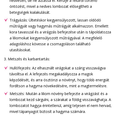
nedvesen, de ne áztassa el. Kerülje a felülről történő
öntözést, mivel a nedves lombozat elősegítheti a
betegségek kialakulását.
Trágyázás: Ültetéskor kiegyensúlyozott, lassan oldódó
műtrágyát vagy hagymás műtrágyát alkalmazzon. Emellett
kora tavasszal és a virágzás befejezése után is tápoldatozza
a liliomokat kiegyensúlyozott műtrágyával. A megfelelő
adagoláshoz kövesse a csomagoláson található
utasításokat.
3. Metszés és karbantartás:
Hullófejezés: Az elhasznált virágokat a szárig visszavágva
távolítsa el. A lefejezés megakadályozza a magok
képződését, és arra ösztönzi a növényt, hogy több energiát
fordítson a hagyma növekedésére, mint a magtermelésre.
Metszés: Miután a liliom növény befejezte a virágzást és a
lombozat kezd sárgulni, a szárakat a földig visszavághatja. A
lombozatot hagyja érintetlenül, amíg teljesen el nem hervad,
mivel tápanyagot biztosít a hagyma számára.