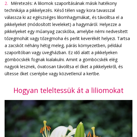
Méretezés: A liliomok szaporításának másik hatékony
technikája a pikkelyezés. Késő télen vagy kora tavasszal
válassza ki az egészséges liliomhagymákat, és távolítsa el a
pikkelyeket (módosított leveleket) a hagymáról. Helyezze a
pikkelyeket egy műanyag zacskóba, amelybe némi nedvesített
tőzegmohát vagy tőzegmoha és perlit keverékét helyezi. Tartsa
a zacskót néhány hétig meleg, párás környezetben, például
szaporítóban vagy üvegházban. Ez idő alatt a pikkelyeken
gömböcskék fognak kialakulni. Amint a gömböcskék elég
nagyok lesznek, óvatosan távolítsa el őket a pikkelyekről, és
ültesse őket cserépbe vagy közvetlenül a kertbe.
Hogyan teleltessük át a liliomokat