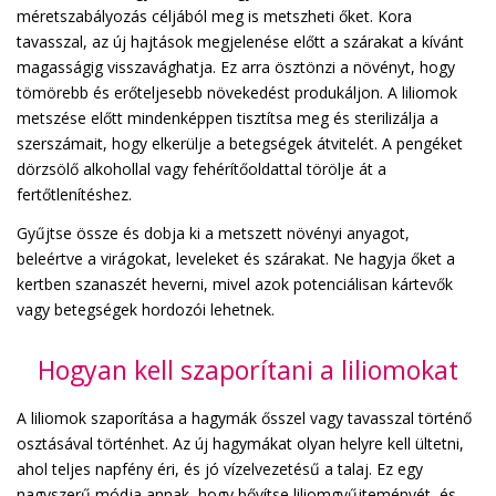
méretszabályozás céljából meg is metszheti őket. Kora
tavasszal, az új hajtások megjelenése előtt a szárakat a kívánt
magasságig visszavághatja. Ez arra ösztönzi a növényt, hogy
tömörebb és erőteljesebb növekedést produkáljon. A liliomok
metszése előtt mindenképpen tisztítsa meg és sterilizálja a
szerszámait, hogy elkerülje a betegségek átvitelét. A pengéket
dörzsölő alkohollal vagy fehérítőoldattal törölje át a
fertőtlenítéshez.
Gyűjtse össze és dobja ki a metszett növényi anyagot,
beleértve a virágokat, leveleket és szárakat. Ne hagyja őket a
kertben szanaszét heverni, mivel azok potenciálisan kártevők
vagy betegségek hordozói lehetnek.
Hogyan kell szaporítani a liliomokat
A liliomok szaporítása a hagymák ősszel vagy tavasszal történő
osztásával történhet. Az új hagymákat olyan helyre kell ültetni,
ahol teljes napfény éri, és jó vízelvezetésű a talaj. Ez egy
nagyszerű módja annak, hogy bővítse liliomgyűjteményét, és