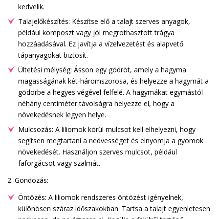
kedvelik.
Talajelőkészítés: Készítse elő a talajt szerves anyagok,
például komposzt vagy jól megrothasztott trágya
hozzáadásával. Ez javítja a vízelvezetést és alapvető
tápanyagokat biztosít.
Ültetési mélység: Ásson egy gödröt, amely a hagyma
magasságának két-háromszorosa, és helyezze a hagymát a
gödörbe a hegyes végével felfelé. A hagymákat egymástól
néhány centiméter távolságra helyezze el, hogy a
növekedésnek legyen helye.
Mulcsozás: A liliomok körül mulcsot kell elhelyezni, hogy
segítsen megtartani a nedvességet és elnyomja a gyomok
növekedését. Használjon szerves mulcsot, például
faforgácsot vagy szalmát.
2. Gondozás:
Öntözés: A liliomok rendszeres öntözést igényelnek,
különösen száraz időszakokban. Tartsa a talajt egyenletesen