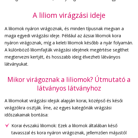
A liliom virágzási ideje
A liliomok nyáron virágoznak, és minden típusnak megvan a
maga egyedi virágzási ideje. Például az ázsiai liliomok kora
nyáron virágoznak, míg a keleti liliomok később a nyár folyamán.
A különböző liliomfajták virágzási idejének megértése segíthet
megtervezni kertjét, és hosszabb ideig élvezheti látványos
látványukat.
Mikor virágoznak a liliomok? Útmutató a
látványos látványhoz
A liliomokat virágzási idejük alapján korai, középső és késői
virágzókra osztják. Íme, az egyes kategóriák virágzási
időszakainak bontása:
Korai évszakú liliomok: Ezek a liliomok általában késő
tavasszal és kora nyáron virágoznak, jellemzően májustól