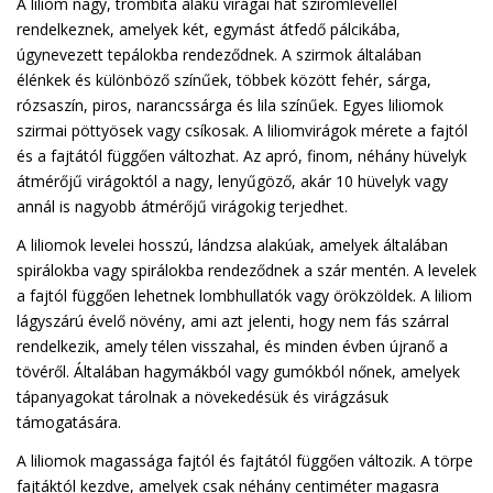
A liliom nagy, trombita alakú virágai hat sziromlevéllel
rendelkeznek, amelyek két, egymást átfedő pálcikába,
úgynevezett tepálokba rendeződnek. A szirmok általában
élénkek és különböző színűek, többek között fehér, sárga,
rózsaszín, piros, narancssárga és lila színűek. Egyes liliomok
szirmai pöttyösek vagy csíkosak. A liliomvirágok mérete a fajtól
és a fajtától függően változhat. Az apró, finom, néhány hüvelyk
átmérőjű virágoktól a nagy, lenyűgöző, akár 10 hüvelyk vagy
annál is nagyobb átmérőjű virágokig terjedhet.
A liliomok levelei hosszú, lándzsa alakúak, amelyek általában
spirálokba vagy spirálokba rendeződnek a szár mentén. A levelek
a fajtól függően lehetnek lombhullatók vagy örökzöldek. A liliom
lágyszárú évelő növény, ami azt jelenti, hogy nem fás szárral
rendelkezik, amely télen visszahal, és minden évben újranő a
tövéről. Általában hagymákból vagy gumókból nőnek, amelyek
tápanyagokat tárolnak a növekedésük és virágzásuk
támogatására.
A liliomok magassága fajtól és fajtától függően változik. A törpe
fajtáktól kezdve, amelyek csak néhány centiméter magasra