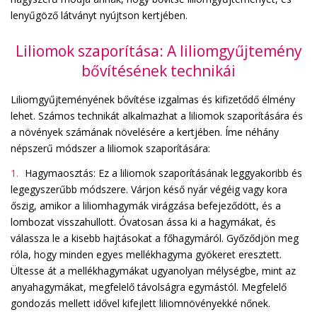
lenyűgöző látványt nyújtson kertjében.
Liliomok szaporítása: A liliomgyűjtemény
bővítésének technikái
Liliomgyűjteményének bővítése izgalmas és kifizetődő élmény
lehet. Számos technikát alkalmazhat a liliomok szaporítására és
a növények számának növelésére a kertjében. Íme néhány
népszerű módszer a liliomok szaporítására:
Hagymaosztás: Ez a liliomok szaporításának leggyakoribb és
legegyszerűbb módszere. Várjon késő nyár végéig vagy kora
őszig, amikor a liliomhagymák virágzása befejeződött, és a
lombozat visszahullott. Óvatosan ássa ki a hagymákat, és
válassza le a kisebb hajtásokat a főhagymáról. Győződjön meg
róla, hogy minden egyes mellékhagyma gyökeret eresztett.
Ültesse át a mellékhagymákat ugyanolyan mélységbe, mint az
anyahagymákat, megfelelő távolságra egymástól. Megfelelő
gondozás mellett idővel kifejlett liliomnövényekké nőnek.