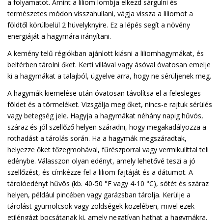
a folyamatot. Amint a liliom lombja elkezd sárgulni és
természetes módon visszahullani, vágja vissza a liliomot a
földtől körülbelül 2 hüvelyknyire. Ez a lépés segít a növény
energiáját a hagymára irányítani.
A kemény telű régiókban ajánlott kiásni a liliomhagymákat, és
beltérben tárolni őket. Kerti villával vagy ásóval óvatosan emelje
ki a hagymákat a talajból, ügyelve arra, hogy ne sérüljenek meg.
A hagymák kiemelése után óvatosan távolítsa el a felesleges
földet és a törmeléket. Vizsgálja meg őket, nincs-e rajtuk sérülés
vagy betegség jele. Hagyja a hagymákat néhány napig hűvös,
száraz és jól szellőző helyen száradni, hogy megakadályozza a
rothadást a tárolás során. Ha a hagymák megszáradtak,
helyezze őket tőzegmohával, fűrészporral vagy vermikulittal teli
edénybe. Válasszon olyan edényt, amely lehetővé teszi a jó
szellőzést, és címkézze fel a liliom fajtáját és a dátumot. A
tárolóedényt hűvös (kb. 40-50 °F vagy 4-10 °C), sötét és száraz
helyen, például pincében vagy garázsban tárolja. Kerülje a
tárolást gyümölcsök vagy zöldségek közelében, mivel ezek
etiléngázt bocsátanak ki, amely negatívan hathat a hagymákra.