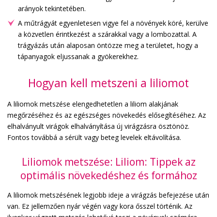
arányok tekintetében.
A műtrágyát egyenletesen vigye fel a növények köré, kerülve
a közvetlen érintkezést a szárakkal vagy a lombozattal. A
trágyázás után alaposan öntözze meg a területet, hogy a
tápanyagok eljussanak a gyökerekhez.
Hogyan kell metszeni a liliomot
A liliomok metszése elengedhetetlen a liliom alakjának
megőrzéséhez és az egészséges növekedés elősegítéséhez. Az
elhalványult virágok elhalványítása új virágzásra ösztönöz.
Fontos továbbá a sérült vagy beteg levelek eltávolítása.
Liliomok metszése: Liliom: Tippek az
optimális növekedéshez és formához
A liliomok metszésének legjobb ideje a virágzás befejezése után
van. Ez jellemzően nyár végén vagy kora ősszel történik. Az