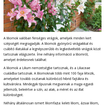
A liliomok valóban fenséges virágok, amelyek minden kert
szépségét megragadják. A liliomok gyönyörű virágaikkal és
csábító illatukkal a legnépszerűbb és legkedveltebb virágok közé
tartoznak világszerte. Íme néhány információ a liliomról,
amelyet érdekesnek találhat:
A liliomok a Lilium nemzetségbe tartoznak, és a Liliaceae
családba tartoznak. A liliomoknak több mint 100 faja létezik,
amelyeket tovább osztanak különböző hibrid fajtákra és
kultivárokra. Mindegyik típusnak megvannak a maga egyedi
jellemzői, beleértve a szín, az alak, a méret és az illat
különbségeit.
Néhány általánosan ismert liliomfajta: keleti liliom, ázsiai liliom,