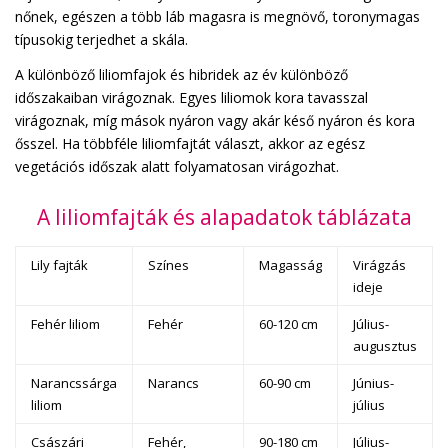
nőnek, egészen a több láb magasra is megnövő, toronymagas
típusokig terjedhet a skála.
A különböző liliomfajok és hibridek az év különböző
időszakaiban virágoznak. Egyes liliomok kora tavasszal
virágoznak, míg mások nyáron vagy akár késő nyáron és kora
ősszel. Ha többféle liliomfajtát választ, akkor az egész
vegetációs időszak alatt folyamatosan virágozhat.
A liliomfajták és alapadatok táblázata
Lily fajták
Színes
Magasság
Virágzás
ideje
Fehér liliom
Fehér
60-120 cm
Július-
augusztus
Narancssárga
Narancs
60-90 cm
Június-
liliom
július
Császári
Fehér,
90-180 cm
Július-