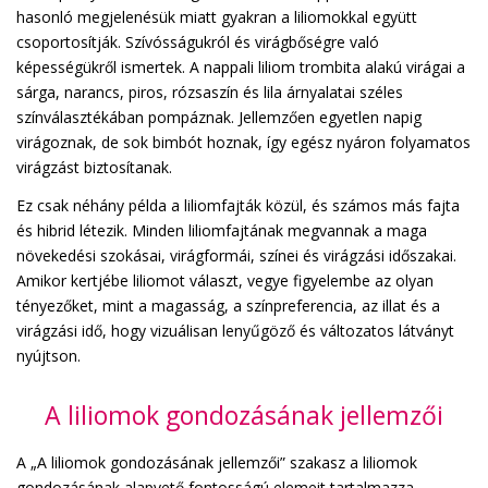
hasonló megjelenésük miatt gyakran a liliomokkal együtt
csoportosítják. Szívósságukról és virágbőségre való
képességükről ismertek. A nappali liliom trombita alakú virágai a
sárga, narancs, piros, rózsaszín és lila árnyalatai széles
színválasztékában pompáznak. Jellemzően egyetlen napig
virágoznak, de sok bimbót hoznak, így egész nyáron folyamatos
virágzást biztosítanak.
Ez csak néhány példa a liliomfajták közül, és számos más fajta
és hibrid létezik. Minden liliomfajtának megvannak a maga
növekedési szokásai, virágformái, színei és virágzási időszakai.
Amikor kertjébe liliomot választ, vegye figyelembe az olyan
tényezőket, mint a magasság, a színpreferencia, az illat és a
virágzási idő, hogy vizuálisan lenyűgöző és változatos látványt
nyújtson.
A liliomok gondozásának jellemzői
A „A liliomok gondozásának jellemzői” szakasz a liliomok
gondozásának alapvető fontosságú elemeit tartalmazza,