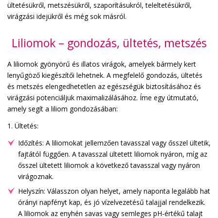
ültetésükről, metszésükről, szaporításukról, teleltetésükről,
virágzási idejükről és még sok másról.
Liliomok – gondozás, ültetés, metszés
A liliomok gyönyörű és illatos virágok, amelyek bármely kert
lenyűgöző kiegészítői lehetnek. A megfelelő gondozás, ültetés
és metszés elengedhetetlen az egészségük biztosításához és
virágzási potenciáljuk maximalizálásához. Íme egy útmutató,
amely segít a liliom gondozásában:
1. Ültetés:
Időzítés: A liliomokat jellemzően tavasszal vagy ősszel ültetik,
fajtától függően. A tavasszal ültetett liliomok nyáron, míg az
ősszel ültetett liliomok a következő tavasszal vagy nyáron
virágoznak.
Helyszín: Válasszon olyan helyet, amely naponta legalább hat
órányi napfényt kap, és jó vízelvezetésű talajjal rendelkezik.
A liliomok az enyhén savas vagy semleges pH-értékű talajt