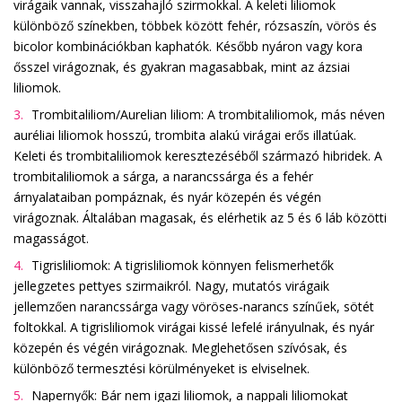
virágaik vannak, visszahajló szirmokkal. A keleti liliomok
különböző színekben, többek között fehér, rózsaszín, vörös és
bicolor kombinációkban kaphatók. Később nyáron vagy kora
ősszel virágoznak, és gyakran magasabbak, mint az ázsiai
liliomok.
Trombitaliliom/Aurelian liliom: A trombitaliliomok, más néven
auréliai liliomok hosszú, trombita alakú virágai erős illatúak.
Keleti és trombitaliliomok keresztezéséből származó hibridek. A
trombitaliliomok a sárga, a narancssárga és a fehér
árnyalataiban pompáznak, és nyár közepén és végén
virágoznak. Általában magasak, és elérhetik az 5 és 6 láb közötti
magasságot.
Tigrisliliomok: A tigrisliliomok könnyen felismerhetők
jellegzetes pettyes szirmaikról. Nagy, mutatós virágaik
jellemzően narancssárga vagy vöröses-narancs színűek, sötét
foltokkal. A tigrisliliomok virágai kissé lefelé irányulnak, és nyár
közepén és végén virágoznak. Meglehetősen szívósak, és
különböző termesztési körülményeket is elviselnek.
Napernyők: Bár nem igazi liliomok, a nappali liliomokat