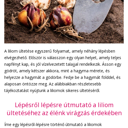
A liliom ültetése egyszerű folyamat, amely néhány lépésben
elvégezhető. Először is válasszon egy olyan helyet, amely teljes
napfényt kap, és jól vízelvezetett talajjal rendelkezik. Ásson egy
gödröt, amely kétszer akkora, mint a hagyma mérete, és
helyezze a hagymát a gödörbe. Fedje be a hagymát földdel, és
alaposan öntözze meg. Az alábbiakban részletesebb
tájékoztatást nyújtunk a liliomok sikeres ültetéséről.
Lépésről lépésre útmutató a liliom
ültetéséhez az élénk virágzás érdekében
Íme egy lépésről-lépésre történő útmutató a liliomok