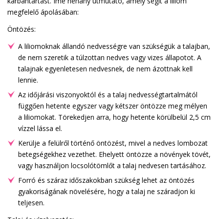
karbantartást. Íme néhány útmutató, amely segít a liliom
megfelelő ápolásában:
Öntözés:
A liliomoknak állandó nedvességre van szükségük a talajban,
de nem szeretik a túlzottan nedves vagy vizes állapotot. A
talajnak egyenletesen nedvesnek, de nem ázottnak kell
lennie.
Az időjárási viszonyoktól és a talaj nedvességtartalmától
függően hetente egyszer vagy kétszer öntözze meg mélyen
a liliomokat. Törekedjen arra, hogy hetente körülbelül 2,5 cm
vízzel lássa el.
Kerülje a felülről történő öntözést, mivel a nedves lombozat
betegségekhez vezethet. Ehelyett öntözze a növények tövét,
vagy használjon locsolótömlőt a talaj nedvesen tartásához.
Forró és száraz időszakokban szükség lehet az öntözés
gyakoriságának növelésére, hogy a talaj ne száradjon ki
teljesen.