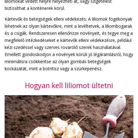
liliomokat védett helyre helyezheti át, vagy szigetelést
biztosíthat a konténerek körül.
Kártevők és betegségek elleni védekezés: A liliomok fogékonyak
lehetnek az olyan kártevőkre, mint a levéltetvek, a liliombogarak
és a csigák. Rendszeresen ellenőrizze növényeit, és tegye meg a
megfelelő intézkedéseket e kártevők elleni védekezésre, például
kézi szedéssel vagy szerves rovarölő szerek használatával.
Emellett gondoskodjon a növények körüli jó légáramlásról, hogy
minimálisra csökkentse az olyan gombás betegségek
kockázatát, mint a botritisz vagy a szürkepenész.
Hogyan kell liliomot ültetni