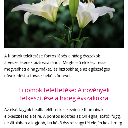
A liliomok teleltetése fontos lépés a hideg évszakok
átvészelésének biztosításához. Megfelelő előkészítéssel
megvédheti a hagymákat, és biztosíthatja az egészséges
növekedést a tavasz beköszöntével.
Liliomok teleltetése: A növények
felkészítése a hideg évszakokra
Az első fagyok beállta előtt el kell kezdenie liliomainak
előkészítését a télre. A pontos időzítés az Ön éghajlatától függ,
de általában a legjobb, ha késő ősszel vagy tél elején kezdi meg