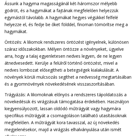
Ássunk a hagyma magasságánál két-háromszor mélyebb
gödröt, és a hagymákat a fajtának megfelelően helyezzük
egymástól távolabb. A hagymákat hegyes végükkel felfelé
helyezze el, és fedje be őket földdel, finoman tömörítse meg a
hagymákat.
Öntözés: A liliomok rendszeres öntözést igényelnek, különösen
száraz időszakokban. Mélyen öntözze a növényeket, ügyelve
arra, hogy a talaj egyenletesen nedves legyen, de ne legyen
átnedvesedett. Kerülje a felülről történő öntözést, mivel a
nedves lombozat elősegítheti a betegségek kialakulását. A
növények körüli mulcsozás segíthet a nedvesség megtartásában
és a gyomnövények növekedésének visszaszorításában.
Trágyázás: A liliomoknak előnyös a rendszeres tápoldatozás a
növekedésük és virágzásuk támogatása érdekében. Használjon
kiegyensúlyozott, lassan oldódó műtrágyát vagy hagymára
specifikus műtrágyát a csomagoláson található utasításoknak
megfelelően. A műtrágyát kora tavasszal, az új növekedés
megjelenésekor, majd a virágzás elhalványulása után ismét