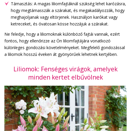
Támasztás: A magas liliomfajtáknál szükség lehet karózásra,
hogy megtámasszák a szárakat, és megakadályozzák, hogy
meghajoljanak vagy eltörjenek. Használjon karókat vagy
ketreceket, és óvatosan kösse hozzájuk a szárakat.
Ne feledje, hogy a liliomoknak különböző fajtái vannak, ezért
fontos, hogy ellenőrizze az Ön liliomfajtájára vonatkozó
különleges gondozási követelményeket. Megfelelő gondozással
a liliomok hosszú éveken át gyönyörűek lehetnek kertjében.
Liliomok: Fenséges virágok, amelyek
minden kertet elbűvölnek