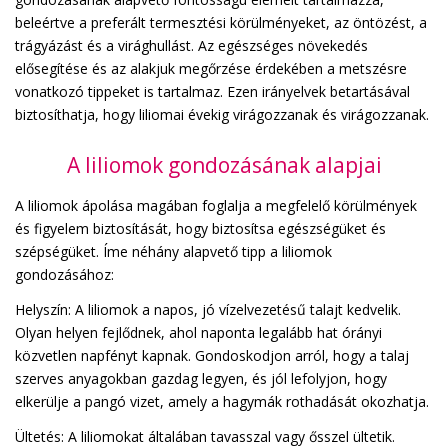
beleértve a preferált termesztési körülményeket, az öntözést, a
trágyázást és a virághullást. Az egészséges növekedés
elősegítése és az alakjuk megőrzése érdekében a metszésre
vonatkozó tippeket is tartalmaz. Ezen irányelvek betartásával
biztosíthatja, hogy liliomai évekig virágozzanak és virágozzanak.
A liliomok gondozásának alapjai
A liliomok ápolása magában foglalja a megfelelő körülmények
és figyelem biztosítását, hogy biztosítsa egészségüket és
szépségüket. Íme néhány alapvető tipp a liliomok
gondozásához:
Helyszín: A liliomok a napos, jó vízelvezetésű talajt kedvelik.
Olyan helyen fejlődnek, ahol naponta legalább hat órányi
közvetlen napfényt kapnak. Gondoskodjon arról, hogy a talaj
szerves anyagokban gazdag legyen, és jól lefolyjon, hogy
elkerülje a pangó vizet, amely a hagymák rothadását okozhatja.
Ültetés: A liliomokat általában tavasszal vagy ősszel ültetik.