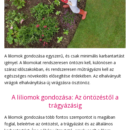
A liliomok gondozása egyszerű, és csak minimális karbantartást
igényel. A liliomokat rendszeresen öntözni kell, különösen a
száraz időszakokban, és rendszeresen műtrágyázni kell az
egészséges növekedés elősegítése érdekében. Az elhalványult
virágok elhalványítása új virágzásra ösztönöz.
A liliomok gondozása: Az öntözéstől a
trágyázásig
A liliomok gondozása több fontos szempontot is magában
foglal, beleértve az öntözést, a trágyázást és az általános