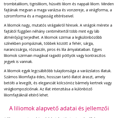
trombitaliliom, tigrisliliom, húsvéti liliom és nappali liliom. Minden
fajtának megvan a maga varázsa és vonzereje, a virágforma, a
sziromforma és a magasság eltéréseivel.
A liliomok nagy, mutatós virágaikról híresek. A virágok mérete a
fajtától függően néhány centimétertől több mint egy láb
átmérőjűig terjedhet. A liliomok szirmai a legkülönbözőbb
színekben pompáznak, többek között a fehér, sárga,
narancssárga, rózsaszín, piros és lila árnyalataiban. Egyes
liliomok szirmain magával ragadó pöttyök vagy kontrasztos
jegyek is vannak.
A liliomok egyik legcsábítóbb tulajdonsága a varázslatos illatuk.
Számos liliomfajta édes, hosszan tartó illatot áraszt, amely
betölti a levegőt, és eleganciát kölcsönöz bármely kertnek vagy
virágkompozíciónak. Az illat intenzitása a különböző
liliomfajtáknál eltérő lehet.
A liliomok alapvető adatai és jellemzői