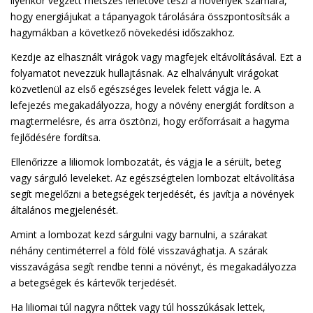
ilyenkor végzett metszés lehetővé teszi a növények számára,
hogy energiájukat a tápanyagok tárolására összpontosítsák a
hagymákban a következő növekedési időszakhoz.
Kezdje az elhasznált virágok vagy magfejek eltávolításával. Ezt a
folyamatot nevezzük hullajtásnak. Az elhalványult virágokat
közvetlenül az első egészséges levelek felett vágja le. A
lefejezés megakadályozza, hogy a növény energiát fordítson a
magtermelésre, és arra ösztönzi, hogy erőforrásait a hagyma
fejlődésére fordítsa.
Ellenőrizze a liliomok lombozatát, és vágja le a sérült, beteg
vagy sárguló leveleket. Az egészségtelen lombozat eltávolítása
segít megelőzni a betegségek terjedését, és javítja a növények
általános megjelenését.
Amint a lombozat kezd sárgulni vagy barnulni, a szárakat
néhány centiméterrel a föld fölé visszavághatja. A szárak
visszavágása segít rendbe tenni a növényt, és megakadályozza
a betegségek és kártevők terjedését.
Ha liliomai túl nagyra nőttek vagy túl hosszúkásak lettek,