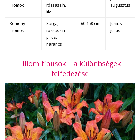
liliomok
rózsaszín,
augusztus
lila
Kemény
Sárga,
60-150 cm
Június-
liliomok
rózsaszín,
július
piros,
narancs
Liliom típusok – a különbségek
felfedezése