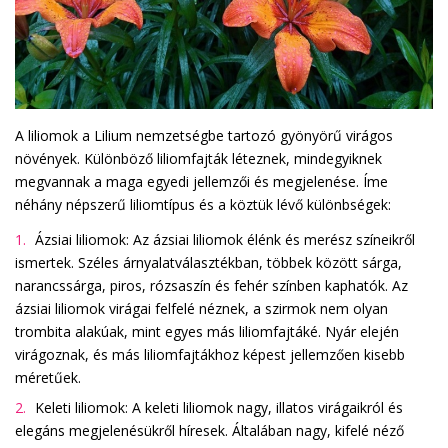
A liliomok a Lilium nemzetségbe tartozó gyönyörű virágos
növények. Különböző liliomfajták léteznek, mindegyiknek
megvannak a maga egyedi jellemzői és megjelenése. Íme
néhány népszerű liliomtípus és a köztük lévő különbségek:
Ázsiai liliomok: Az ázsiai liliomok élénk és merész színeikről
ismertek. Széles árnyalatválasztékban, többek között sárga,
narancssárga, piros, rózsaszín és fehér színben kaphatók. Az
ázsiai liliomok virágai felfelé néznek, a szirmok nem olyan
trombita alakúak, mint egyes más liliomfajtáké. Nyár elején
virágoznak, és más liliomfajtákhoz képest jellemzően kisebb
méretűek.
Keleti liliomok: A keleti liliomok nagy, illatos virágaikról és
elegáns megjelenésükről híresek. Általában nagy, kifelé néző