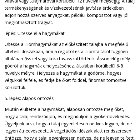
villával vagy talajmaróval körülbelül 12 hüvelyk mélységig. A talaj
termékenységének és vízelvezetésének javítása érdekében
adjon hozzá szerves anyagokat, például komposztot vagy jól
megrothasztott trágyát.
lépés: Ültesse el a hagymákat
Ültesse a liliomhagymákat az előkészített talajba a megfelelő
ültetési időszakban, ami a régiótól és a liliomfajtától függően
általában ősszel vagy kora tavasszal történik. Ásson elég mély
gödröt a hagymák elhelyezéséhez, általában körülbelül 6-8
hüvelyk mélyre. Helyezze a hagymákat a gödörbe, hegyes
végükkel felfelé, és fedje be őket földdel, finoman tömörítve
körülöttük.
5. lépés: Alapos öntözés
Miután elültette a hagymákat, alaposan öntözze meg őket,
hogy a talaj rendeződjön, és meginduljon a gyökérnövekedés.
Ügyeljünk arra, hogy a talaj egyenletesen nedves legyen, de ne
legyen átnedvesedett. A vegetációs időszak alatt rendszeresen
öntözze, hogy a talaj egyenletesen nedves, de ne legyen telített.