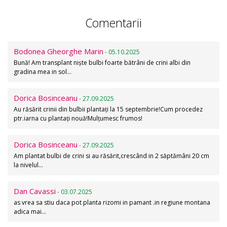
Comentarii
Bodonea Gheorghe Marin
- 05.10.2025
Bună! Am transplant niște bulbi foarte bătrâni de crini albi din
gradina mea in sol…
Dorica Bosinceanu
- 27.09.2025
Au răsărit crinii din bulbii plantați la 15 septembrie!Cum procedez
ptr.iarna cu plantați nouă!Mulțumesc frumos!
Dorica Bosinceanu
- 27.09.2025
Am plantat bulbi de crini si au răsărit,crescând in 2 săptămâni 20 cm
la nivelul…
Dan Cavassi
- 03.07.2025
as vrea sa stiu daca pot planta rizomi in pamant .in regiune montana
adica mai…