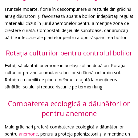
Frunzele moarte, florile în descompunere și resturile din grădină
atrag dăunătorii și favorizează apariția bolilor. Îndepărtați regulat
materialul căzut în jurul anemonelor pentru a menține zona de
creștere curată. Compostati deșeurile sănătoase, dar aruncați
părțile infectate ale plantelor pentru a opri răspândirea bolilor.
Rotația culturilor pentru controlul bolilor
Evitați să plantați anemone în același sol an după an. Rotația
culturilor previne acumularea bolilor și dăunătorilor din sol.
Rotația cu familii de plante neînrudite ajută la menținerea
sănătății solului și reduce riscurile pe termen lung.
Combaterea ecologică a dăunătorilor
pentru anemone
Mulți grădinari preferă combaterea ecologică a dăunătorilor
pentru
anemone
, pentru a proteja polenizatorii și a menține un