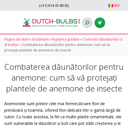
(+31)
614 35 80 82
;
RO
Pagina de start
»
Grădinărit
»
Îngrijirea grădinii
»
Controlul dăunătorilor și
al bolilor
»
Combaterea dăunătorilor pentru anemone: cum să vă
protejați plantele de anemone de insecte
Combaterea dăunătorilor pentru
anemone: cum să vă protejați
plantele de anemone de insecte
Anemonele sunt printre cele mai fermecătoare flori de
primăvară și toamnă, oferind flori delicate într-o gamă largă de
culori. Cu toate acestea, la fel ca multe plante ornamentale, ele
sunt vulnerabile la dăunători și boli care pot slăbi creșterea și le