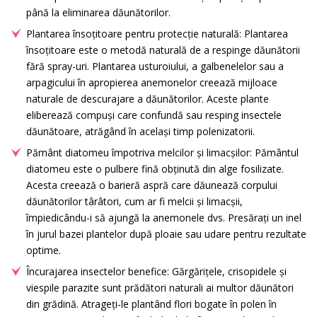
până la eliminarea dăunătorilor.
Plantarea însoțitoare pentru protecție naturală: Plantarea
însoțitoare este o metodă naturală de a respinge dăunătorii
fără spray-uri. Plantarea usturoiului, a galbenelelor sau a
arpagicului în apropierea anemonelor creează mijloace
naturale de descurajare a dăunătorilor. Aceste plante
eliberează compuși care confundă sau resping insectele
dăunătoare, atrăgând în același timp polenizatorii.
Pământ diatomeu împotriva melcilor și limacșilor: Pământul
diatomeu este o pulbere fină obținută din alge fosilizate.
Acesta creează o barieră aspră care dăunează corpului
dăunătorilor târâtori, cum ar fi melcii și limacșii,
împiedicându-i să ajungă la anemonele dvs. Presărați un inel
în jurul bazei plantelor după ploaie sau udare pentru rezultate
optime.
Încurajarea insectelor benefice: Gărgărițele, crisopidele și
viespile parazite sunt prădători naturali ai multor dăunători
din grădină. Atrageți-le plantând flori bogate în polen în