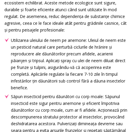
ecosistem echilibrat. Aceste metode ecologice sunt sigure,
durabile și foarte eficiente atunci când sunt utilizate în mod
regulat. De asemenea, reduc dependența de substanțe chimice
agresive, ceea ce le face ideale atât pentru grădinile casnice, cât
și pentru peisajele profesionale:
Utilizarea uleiului de neem pe anemone: Uleiul de neem este
un pesticid natural care perturbă ciclurile de hrănire și
reproducere ale dăunătorilor precum afidele, acarienii
păianjen și tripsul. Aplicați spray cu ulei de neem diluat direct
pe frunze și tulpini, asigurându-vă că acoperirea este
completă. Aplicările regulate la fiecare 7-10 zile în timpul
infestărilor țin dăunătorii sub control fără a dăuna insectelor
benefice.
Săpun insecticid pentru dăunători cu corp moale: Săpunul
insecticid este sigur pentru anemone și eficient împotriva
dăunătorilor cu corp moale, cum ar fi afidele. Acționează prin
descompunerea stratului protector al insectelor, provocând
deshidratarea acestora. Pulverizați dimineața devreme sau
seara pentru a evita arsurile frunzelor și repetați săptămânal