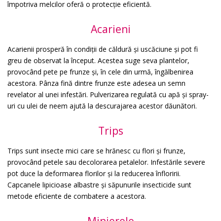
împotriva melcilor oferă o protecție eficientă.
Acarieni
Acarienii prosperă în condiții de căldură și uscăciune și pot fi
greu de observat la început. Acestea suge seva plantelor,
provocând pete pe frunze și, în cele din urmă, îngălbenirea
acestora. Pânza fină dintre frunze este adesea un semn
revelator al unei infestări. Pulverizarea regulată cu apă și spray-
uri cu ulei de neem ajută la descurajarea acestor dăunători.
Trips
Trips sunt insecte mici care se hrănesc cu flori și frunze,
provocând petele sau decolorarea petalelor. Infestările severe
pot duce la deformarea florilor și la reducerea înfloririi.
Capcanele lipicioase albastre și săpunurile insecticide sunt
metode eficiente de combatere a acestora.
Minierele