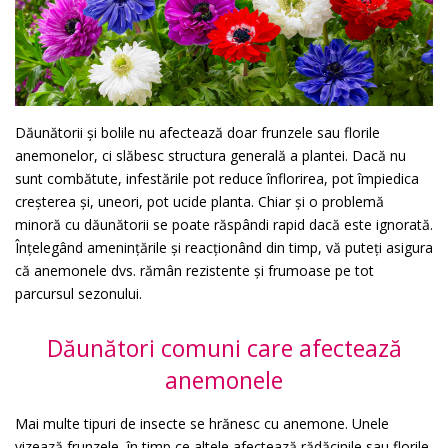
Dăunătorii și bolile nu afectează doar frunzele sau florile
anemonelor, ci slăbesc structura generală a plantei. Dacă nu
sunt combătute, infestările pot reduce înflorirea, pot împiedica
creșterea și, uneori, pot ucide planta. Chiar și o problemă
minoră cu dăunătorii se poate răspândi rapid dacă este ignorată.
Înțelegând amenințările și reacționând din timp, vă puteți asigura
că anemonele dvs. rămân rezistente și frumoase pe tot
parcursul sezonului.
Dăunători comuni care afectează
anemonele
Mai multe tipuri de insecte se hrănesc cu anemone. Unele
vizează frunzele, în timp ce altele afectează rădăcinile sau florile.