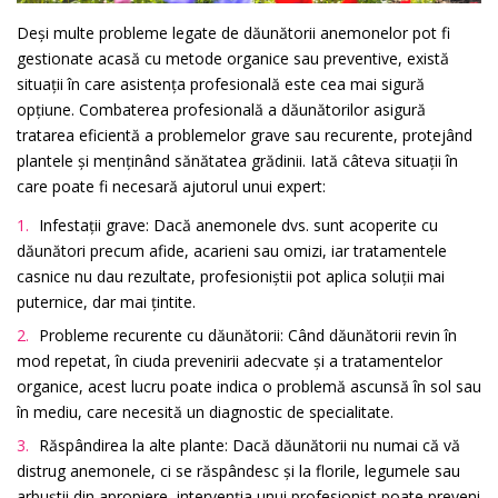
Deși multe probleme legate de dăunătorii anemonelor pot fi
gestionate acasă cu metode organice sau preventive, există
situații în care asistența profesională este cea mai sigură
opțiune. Combaterea profesională a dăunătorilor asigură
tratarea eficientă a problemelor grave sau recurente, protejând
plantele și menținând sănătatea grădinii. Iată câteva situații în
care poate fi necesară ajutorul unui expert:
Infestații grave: Dacă anemonele dvs. sunt acoperite cu
dăunători precum afide, acarieni sau omizi, iar tratamentele
casnice nu dau rezultate, profesioniștii pot aplica soluții mai
puternice, dar mai țintite.
Probleme recurente cu dăunătorii: Când dăunătorii revin în
mod repetat, în ciuda prevenirii adecvate și a tratamentelor
organice, acest lucru poate indica o problemă ascunsă în sol sau
în mediu, care necesită un diagnostic de specialitate.
Răspândirea la alte plante: Dacă dăunătorii nu numai că vă
distrug anemonele, ci se răspândesc și la florile, legumele sau
arbuștii din apropiere, intervenția unui profesionist poate preveni