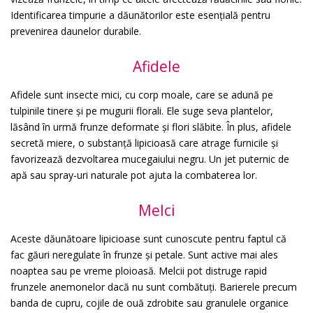
Identificarea timpurie a dăunătorilor este esențială pentru
prevenirea daunelor durabile.
Afidele
Afidele sunt insecte mici, cu corp moale, care se adună pe
tulpinile tinere și pe mugurii florali. Ele suge seva plantelor,
lăsând în urmă frunze deformate și flori slăbite. În plus, afidele
secretă miere, o substanță lipicioasă care atrage furnicile și
favorizează dezvoltarea mucegaiului negru. Un jet puternic de
apă sau spray-uri naturale pot ajuta la combaterea lor.
Melci
Aceste dăunătoare lipicioase sunt cunoscute pentru faptul că
fac găuri neregulate în frunze și petale. Sunt active mai ales
noaptea sau pe vreme ploioasă. Melcii pot distruge rapid
frunzele anemonelor dacă nu sunt combătuți. Barierele precum
banda de cupru, cojile de ouă zdrobite sau granulele organice