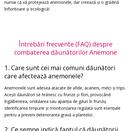
numai că vă protejează anemonele, dar creează și o grădină
înfloritoare și ecologică!
Întrebări frecvente (FAQ) despre
combaterea dăunătorilor Anemone
1. Care sunt cei mai comuni dăunători
care afectează anemonele?
Anemonele sunt adesea atacate de afide, acarieni, melci și trips.
Acești dăunători se hrănesc cu frunze și flori, provocând
îngălbenirea, ondularea sau apariția de găuri în frunziș.
Identificarea timpurie și monitorizarea regulată sunt esențiale
pentru a preveni deteriorarea gravă a plantelor.
2. Ce semne indică faptul că dăunătorii