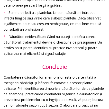
deteriorarea pe scară largă a grădinii.
Semne de boli ale plantelor: Uneori, dăunătorii introduc
infecții fungice sau virale care slăbesc plantele. Dacă observați
îngălbenire, pete sau creșteri neobișnuite, cel mai bine este să
consultați un profesionist.
Dăunători neidentificați: Când nu puteți identifica corect
dăunătorul, tratamentul devine o chestiune de presupuneri. Un
profesionist poate identifica cu precizie invadatorul și poate
aplica cea mai eficientă și sigură soluție.
Concluzie
Combaterea dăunătorilor anemonelor este o parte vitală a
menținerii sănătății și înfloririi frumoase a acestor plante
delicate. Prin identificarea timpurie a dăunătorilor de pe plantele
de anemonă, practicarea combaterii organice a dăunătorilor și
prevenirea problemelor cu o îngrijire adecvată, vă puteți bucura
de flori vibrante sezon după sezon. O abordare proactivă nu