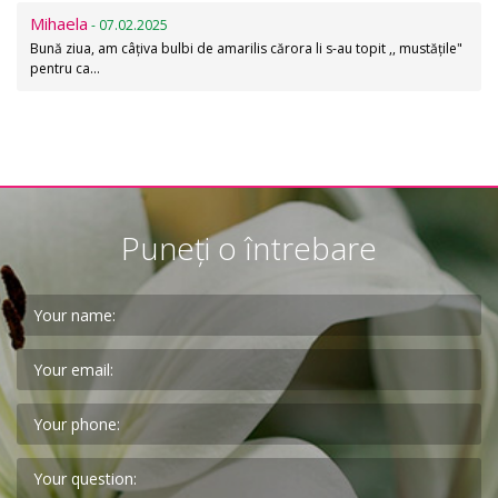
Mihaela
- 07.02.2025
Bună ziua, am câțiva bulbi de amarilis cărora li s-au topit ,, mustățile"
pentru ca…
Puneți o întrebare