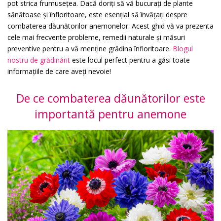
pot strica frumusețea. Dacă doriți să vă bucurați de plante
sănătoase și înfloritoare, este esențial să învățați despre
combaterea dăunătorilor anemonelor. Acest ghid vă va prezenta
cele mai frecvente probleme, remedii naturale și măsuri
preventive pentru a vă menține grădina înfloritoare.
Blogul
nostru de grădinărit
este locul perfect pentru a găsi toate
informațiile de care aveți nevoie!
De ce combaterea dăunătorilor este
importantă pentru anemone