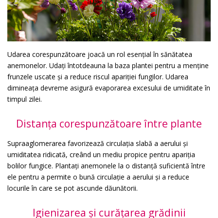
Udarea corespunzătoare joacă un rol esențial în sănătatea
anemonelor. Udați întotdeauna la baza plantei pentru a menține
frunzele uscate și a reduce riscul apariției fungilor. Udarea
dimineața devreme asigură evaporarea excesului de umiditate în
timpul zilei.
Distanța corespunzătoare între plante
Supraaglomerarea favorizează circulația slabă a aerului și
umiditatea ridicată, creând un mediu propice pentru apariția
bolilor fungice. Plantați anemonele la o distanță suficientă între
ele pentru a permite o bună circulație a aerului și a reduce
locurile în care se pot ascunde dăunătorii.
Igienizarea și curățarea grădinii