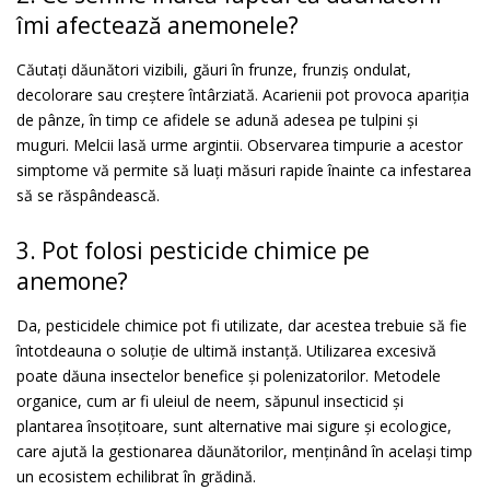
îmi afectează anemonele?
Căutați dăunători vizibili, găuri în frunze, frunziș ondulat,
decolorare sau creștere întârziată. Acarienii pot provoca apariția
de pânze, în timp ce afidele se adună adesea pe tulpini și
muguri. Melcii lasă urme argintii. Observarea timpurie a acestor
simptome vă permite să luați măsuri rapide înainte ca infestarea
să se răspândească.
3. Pot folosi pesticide chimice pe
anemone?
Da, pesticidele chimice pot fi utilizate, dar acestea trebuie să fie
întotdeauna o soluție de ultimă instanță. Utilizarea excesivă
poate dăuna insectelor benefice și polenizatorilor. Metodele
organice, cum ar fi uleiul de neem, săpunul insecticid și
plantarea însoțitoare, sunt alternative mai sigure și ecologice,
care ajută la gestionarea dăunătorilor, menținând în același timp
un ecosistem echilibrat în grădină.