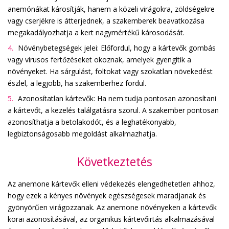
anemónákat károsítják, hanem a közeli virágokra, zöldségekre
vagy cserjékre is átterjednek, a szakemberek beavatkozása
megakadályozhatja a kert nagymértékű károsodását.
Növénybetegségek jelei: Előfordul, hogy a kártevők gombás
vagy vírusos fertőzéseket okoznak, amelyek gyengítik a
növényeket. Ha sárgulást, foltokat vagy szokatlan növekedést
észlel, a legjobb, ha szakemberhez fordul.
Azonosítatlan kártevők: Ha nem tudja pontosan azonosítani
a kártevőt, a kezelés találgatásra szorul. A szakember pontosan
azonosíthatja a betolakodót, és a leghatékonyabb,
legbiztonságosabb megoldást alkalmazhatja.
Következtetés
Az anemone kártevők elleni védekezés elengedhetetlen ahhoz,
hogy ezek a kényes növények egészségesek maradjanak és
gyönyörűen virágozzanak. Az anemone növényeken a kártevők
korai azonosításával, az organikus kártevőirtás alkalmazásával