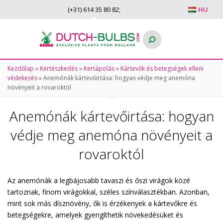
(+31)
614 35 80 82
;
HU
Kezdőlap
»
Kertészkedés
»
Kertápolás
»
Kártevők és betegségek elleni
védekezés
»
Anemónák kártevőirtása: hogyan védje meg anemóna
növényeit a rovaroktól
Anemónák kártevőirtása: hogyan
védje meg anemóna növényeit a
rovaroktól
Az anemónák a legbájosabb tavaszi és őszi virágok közé
tartoznak, finom virágokkal, széles színválasztékban. Azonban,
mint sok más dísznövény, ők is érzékenyek a kártevőkre és
betegségekre, amelyek gyengíthetik növekedésüket és