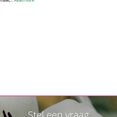
 smaak,…
Read more
Stel een vraag