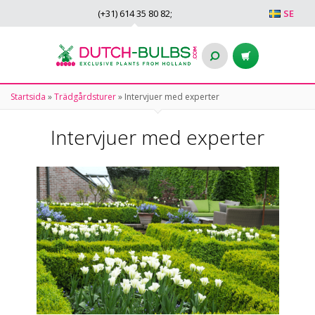
(+31)
614 35 80 82
;
SE
Startsida
»
Trädgårdsturer
»
Intervjuer med experter
Intervjuer med experter