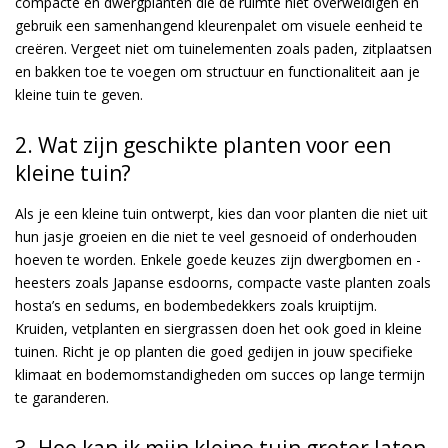
compacte en dwergplanten die de ruimte niet overweldigen en
gebruik een samenhangend kleurenpalet om visuele eenheid te
creëren. Vergeet niet om tuinelementen zoals paden, zitplaatsen
en bakken toe te voegen om structuur en functionaliteit aan je
kleine tuin te geven.
2. Wat zijn geschikte planten voor een
kleine tuin?
Als je een kleine tuin ontwerpt, kies dan voor planten die niet uit
hun jasje groeien en die niet te veel gesnoeid of onderhouden
hoeven te worden. Enkele goede keuzes zijn dwergbomen en -
heesters zoals Japanse esdoorns, compacte vaste planten zoals
hosta’s en sedums, en bodembedekkers zoals kruiptijm.
Kruiden, vetplanten en siergrassen doen het ook goed in kleine
tuinen. Richt je op planten die goed gedijen in jouw specifieke
klimaat en bodemomstandigheden om succes op lange termijn
te garanderen.
3. Hoe kan ik mijn kleine tuin groter laten