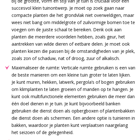
bij de grootte, vorm en stijl van je tuin is cruciaal voor een
succesvol klein tuinontwerp. Je moet op zoek gaan naar
compacte planten die het grondvlak niet overweldigen, maar
wees niet bang om middelgrote of zuilvormige bomen toe te
voegen om de juiste schaal te bereiken. Denk ook aan
planten die meerdere voordelen hebben, zoals geur, het
aantrekken van wilde dieren of eetbare delen. Je moet ook
planten kiezen die passen bij de omstandigheden van je plek,
zoals zon of schaduw, nat of droog, zuur of alkalisch.
Maximaliseer de ruimte: Verticale ruimte gebruiken is een van
de beste manieren om een kleine tuin groter te laten lijken.
Je kunt muren, hekken, latwerk, pergola’s of bogen gebruiken
om klimplanten te laten groeien of manden op te hangen. Je
kunt ook multifunctionele elementen gebruiken die meer dan
één doel dienen in je tuin. Je kunt bijvoorbeeld banken
gebruiken die dienst doen als opbergboxen of plantenbakken
die dienst doen als schermen. Een andere optie is tuinieren in
bakken, waardoor je planten kunt verplaatsen naargelang
het seizoen of de gelegenheid.