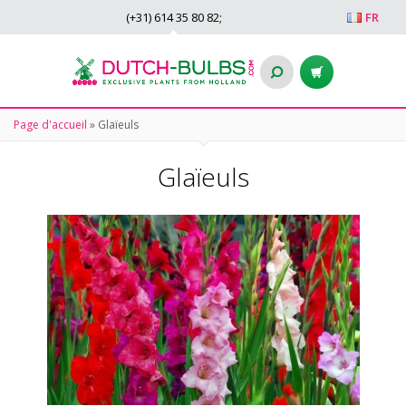
(+31)
614 35 80 82
;
FR
Page d'accueil
»
Glaïeuls
Glaïeuls