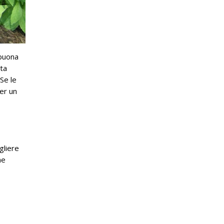
 buona
nta
Se le
per un
gliere
ne