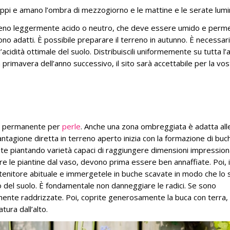
ppi e amano l’ombra di mezzogiorno e le mattine e le serate lumi
reno leggermente acido o neutro, che deve essere umido e perme
n sono adatti. È possibile preparare il terreno in autunno. È necessar
’acidità ottimale del suolo. Distribuiscili uniformemente su tutta l’
 primavera dell’anno successivo, il sito sarà accettabile per la vos
sito permanente per
perle
. Anche una zona ombreggiata è adatta all
iantagione diretta in terreno aperto inizia con la formazione di buc
state piantando varietà capaci di raggiungere dimensioni impression
rire le piantine dal vaso, devono prima essere ben annaffiate. Poi,
ontenitore abituale e immergetele in buche scavate in modo che lo 
ello del suolo. È fondamentale non danneggiare le radici. Se sono
ente raddrizzate. Poi, coprite generosamente la buca con terra,
tura dall’alto.