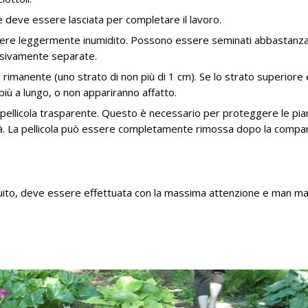
e deve essere lasciata per completare il lavoro.
essere leggermente inumidito. Possono essere seminati abbastanz
ssivamente separate.
 rimanente (uno strato di non più di 1 cm). Se lo strato superiore 
iù a lungo, o non appariranno affatto.
 pellicola trasparente. Questo è necessario per proteggere le pia
tà. La pellicola può essere completamente rimossa dopo la compa
eguito, deve essere effettuata con la massima attenzione e man m