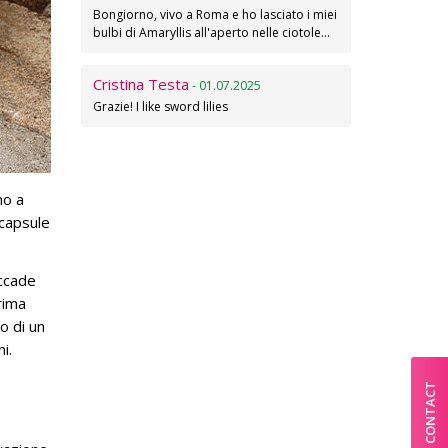
Bongiorno, vivo a Roma e ho lasciato i miei
bulbi di Amaryllis all'aperto nelle ciotole…
Cristina Testa
- 01.07.2025
Grazie! I like sword lilies
no a
 capsule
accade
rima
o di un
i.
CONTACT