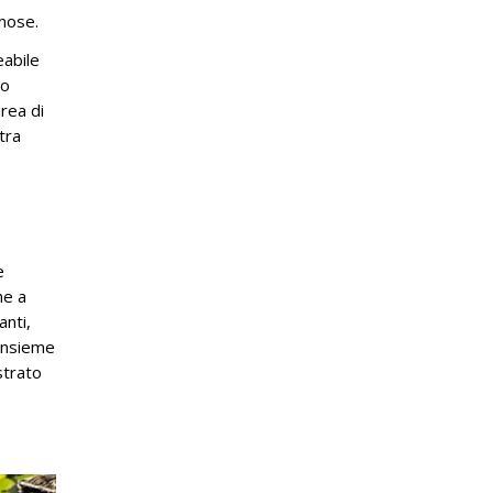
nose.
abile
io
area di
tra
e
he a
anti,
 insieme
strato