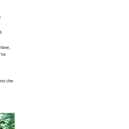
a
è
ntine,
rsa
ano che