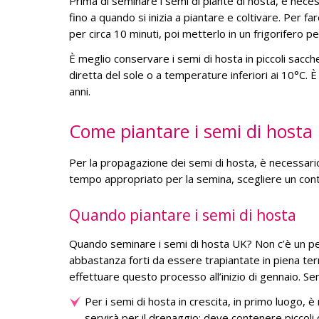
Prima di seminare i semi di piante di hosta, è neces
fino a quando si inizia a piantare e coltivare. Per 
per circa 10 minuti, poi metterlo in un frigorifero pe
È meglio conservare i semi di hosta in piccoli sacch
diretta del sole o a temperature inferiori ai 10°C. 
anni.
Come piantare i semi di hosta
Per la propagazione dei semi di hosta, è necessario
tempo appropriato per la semina, scegliere un conte
Quando piantare i semi di hosta
Quando seminare i semi di hosta UK? Non c’è un peri
abbastanza forti da essere trapiantate in piena te
effettuare questo processo all’inizio di gennaio. S
Per i semi di hosta in crescita, in primo luogo, 
servirà per il drenaggio; deve contenere piccoli c