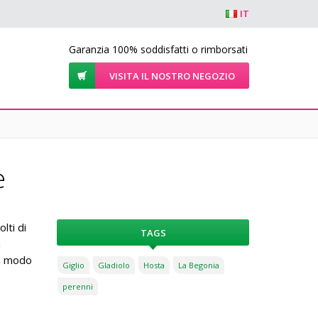
IT
Garanzia 100% soddisfatti o rimborsati
VISITA IL NOSTRO NEGOZIO
e
lti di
TAGS
a
un modo
Giglio
Gladiolo
Hosta
La Begonia
perenni