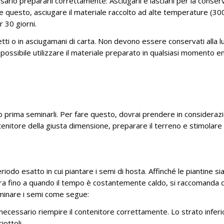
sario prepararli correttamente: Asciugarli e lasciarli per la conse
fare questo, asciugare il materiale raccolto ad alte temperature (30
r 30 giorni.
etti o in asciugamani di carta. Non devono essere conservati alla l
È possibile utilizzare il materiale preparato in qualsiasi momento e
 prima seminarli. Per fare questo, dovrai prendere in considerazi
nitore della giusta dimensione, preparare il terreno e stimolare 
odo esatto in cui piantare i semi di hosta. Affinché le piantine si
rra fino a quando il tempo è costantemente caldo, si raccomanda d
eminare i semi come segue:
è necessario riempire il contenitore correttamente. Lo strato infer
iottoli.