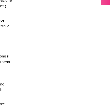
rvazione
0°C)
uce
ntro 2
one il
i semi.
ano
i
iore